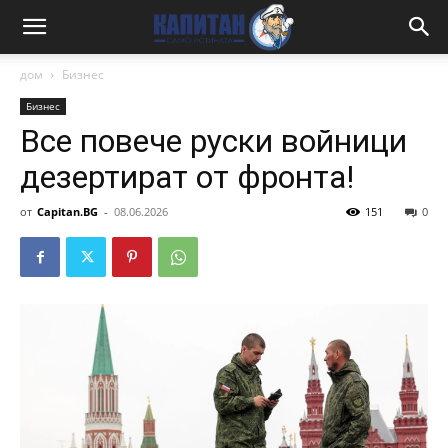
дом
Бизнес
Бизнес
Все повече руски войници
дезертират от фронта!
от
Capitan.BG
-
08.06.2026
151
0