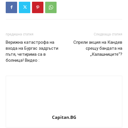
предишна статия
Следваща статия
Верижна катастрофа на
Спрели акция на Кандев
входа на Бургас задръсти
срещу бандата на
пътя, четирима са в
„Калашниците“?
болница! Видео :
Capitan.BG