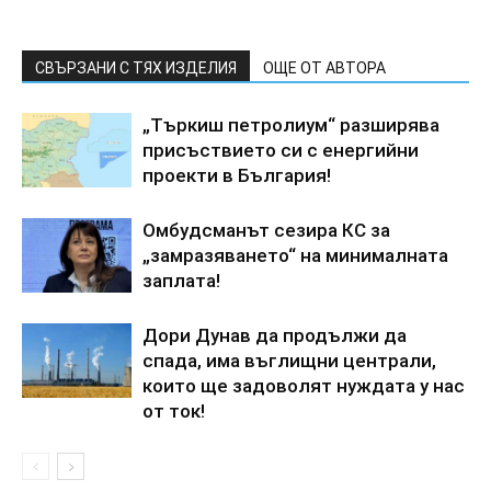
СВЪРЗАНИ С ТЯХ ИЗДЕЛИЯ
ОЩЕ ОТ АВТОРА
„Търкиш петролиум“ разширява
присъствието си с енергийни
проекти в България!
Омбудсманът сезира КС за
„замразяването“ на минималната
заплата!
Дори Дунав да продължи да
спада, има въглищни централи,
които ще задоволят нуждата у нас
от ток!