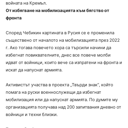
войната на Кремъл.
От избягване на мобилизацията към бягство от
фронта
Според Чебикин картината в Русия се е променила
съществено от началото на мобилизацията през 2022
г. Ако тогава повечето хора са търсили начини да
избегнат повиквателните, днес все повече молби
идват от войници, които вече са изпратени на фронта и
искат да напуснат армията.
Активистът участва в проекта „Твърди знак“, който
помага на руски военнослужещи да избегнат
мобилизация или да напуснат армията. По думите му
организацията получава над 200 запитвания дневно от
войници и техни близки.