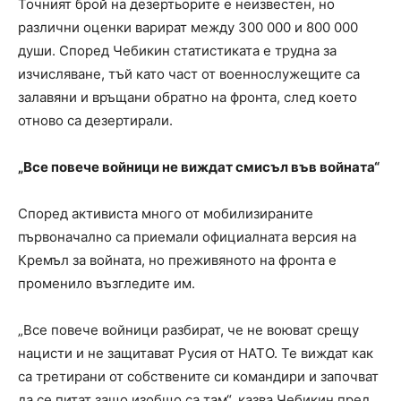
Точният брой на дезертьорите е неизвестен, но
различни оценки варират между 300 000 и 800 000
души. Според Чебикин статистиката е трудна за
изчисляване, тъй като част от военнослужещите са
залавяни и връщани обратно на фронта, след което
отново са дезертирали.
„Все повече войници не виждат смисъл във войната“
Според активиста много от мобилизираните
първоначално са приемали официалната версия на
Кремъл за войната, но преживяното на фронта е
променило възгледите им.
„Все повече войници разбират, че не воюват срещу
нацисти и не защитават Русия от НАТО. Те виждат как
са третирани от собствените си командири и започват
да се питат защо изобщо са там“, казва Чебикин пред