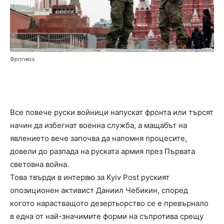
Фрогнюз.
Все повече руски войници напускат фронта или търсят
начин да избегнат военна служба, а мащабът на
явлението вече започва да напомня процесите,
довели до разпада на руската армия през Първата
световна война.
Това твърди в интервю за Kyiv Post руският
опозиционен активист Даниил Чебикин, според
когото нарастващото дезертьорство се е превърнало
в една от най-значимите форми на съпротива срещу