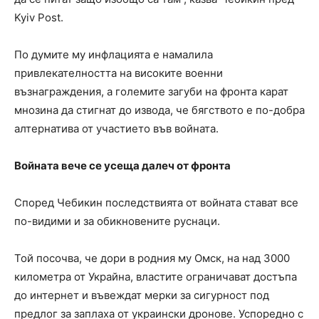
Kyiv Post.
По думите му инфлацията е намалила
привлекателността на високите военни
възнаграждения, а големите загуби на фронта карат
мнозина да стигнат до извода, че бягството е по-добра
алтернатива от участието във войната.
Войната вече се усеща далеч от фронта
Според Чебикин последствията от войната стават все
по-видими и за обикновените руснаци.
Той посочва, че дори в родния му Омск, на над 3000
километра от Украйна, властите ограничават достъпа
до интернет и въвеждат мерки за сигурност под
предлог за заплаха от украински дронове. Успоредно с