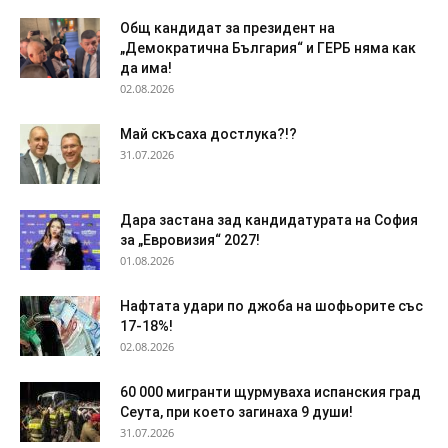
Общ кандидат за президент на
„Демократична България“ и ГЕРБ няма как
да има!
02.08.2026
Май скъсаха достлука?!?
31.07.2026
Дара застана зад кандидатурата на София
за „Евровизия“ 2027!
01.08.2026
Нафтата удари по джоба на шофьорите със
17-18%!
02.08.2026
60 000 мигранти щурмуваха испанския град
Сеута, при което загинаха 9 души!
31.07.2026