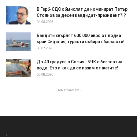
В Герб-СДС обмислят да номинират Петър
Стоянов за десен кандидат-президент?!?
04.08.2026
Бандити хвърлят 600 000 евро от лодка
край Сицилия, туристи събират банкноти!
30.07.2026
До 40 градуса в София : БЧК с безплатна
вода. Ето и как да се пазим от жегите!
03.08.2026
- Advertisement -
.