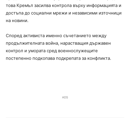
това Кремъл засилва контрола върху информацията и
достъпа до социални мрежи и независими източници
на новини.
Според активиста именно съчетанието между
продължителната война, нарастващия държавен
контрол и умората сред военнослужещите
постепенно подкопава подкрепата за конфликта.
ADS