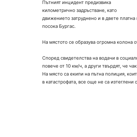
Пътният инцидент предизвика
километрично задръстване, като
движението затруднено и в двете платна 
посока Бургас.
На мястото се образува огромна колона о
Според свидетелства на водачи в социал
повече от 10 км/ч, а други твърдят, че ча
На място са екипи на пътна полиция, кои
в катастрофата, все още не са изтеглени 