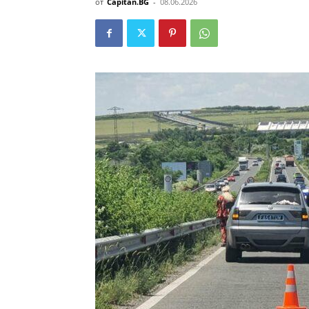
от
Capitan.BG
-
08.06.2026