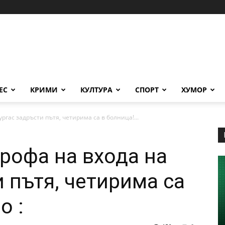
ЕС
КРИМИ
КУЛТУРА
СПОРТ
ХУМОР
ргас задръсти пътя, четирима са в болница!...
рофа на входа на
 пътя, четирима са
о :