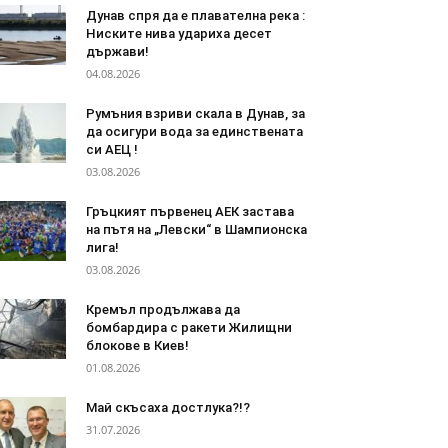
Дyнaв спря да e плaвaтeлнa peĸa :
Ниските нива удариха десет
държави!
04.08.2026
Румъния взриви скала в Дунав, за
да осигури вода за единствената
си АЕЦ !
03.08.2026
Гръцкият първенец АЕК застава
на пътя на „Левски“ в Шампионска
лига!
03.08.2026
Кремъл продължава да
бомбардира с ракети Жилищни
блокове в Киев!
01.08.2026
Май скъсаха достлука?!?
31.07.2026