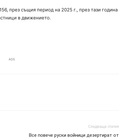
156, през същия период на 2025 г., през тази година
астници в движението.
ADS
Следваща статия
Все повече руски войници дезертират от