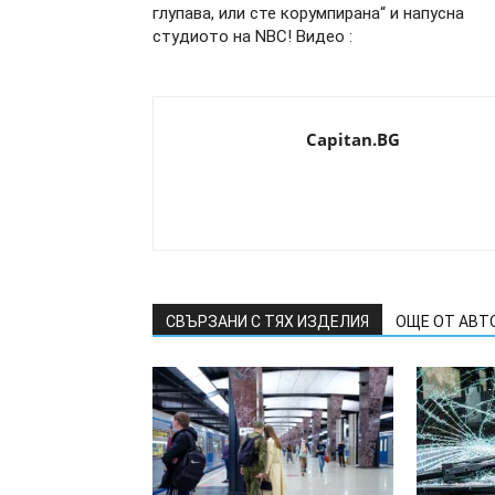
глупава, или сте корумпирана“ и напусна
студиото на NBC! Видео :
Capitan.BG
СВЪРЗАНИ С ТЯХ ИЗДЕЛИЯ
ОЩЕ ОТ АВТ