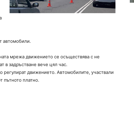
в
т автомобили.
ната мрежа движението се осъществява с не
кат в задръстване вече цял час.
то регулират движението. Автомобилите, участвали
от пътното платно.