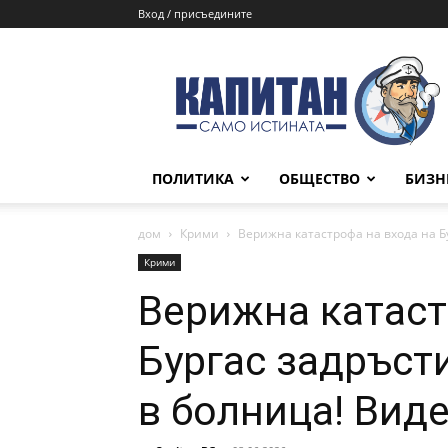
Вход / присъедините
КАПИТАН
ПОЛИТИКА
ОБЩЕСТВО
БИЗН
дом
Крими
Верижна катастрофа на входа на Бу
Крими
Верижна катаст
Бургас задръсти
в болница! Виде