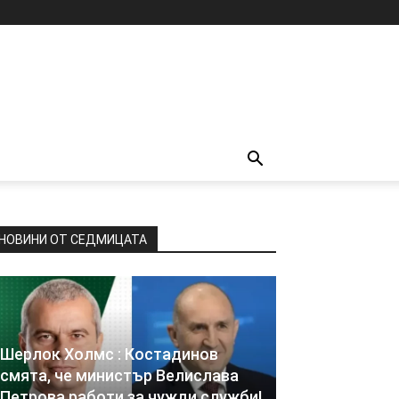
НОВИНИ ОТ СЕДМИЦАТА
Шерлок Холмс : Костадинов
смята, че министър Велислава
Петрова работи за чужди служби!