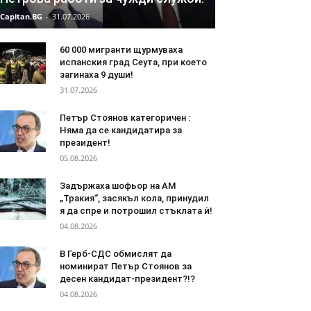
Capitan.BG
-
31.07.2026
60 000 мигранти щурмуваха
испанския град Сеута, при което
загинаха 9 души!
31.07.2026
Петър Стоянов категоричен :
Няма да се кандидатира за
президент!
05.08.2026
Задържаха шофьор на АМ
„Тракия“, засякъл кола, принудил
я да спре и потрошил стъклата й!
04.08.2026
В Герб-СДС обмислят да
номинират Петър Стоянов за
десен кандидат-президент?!?
04.08.2026