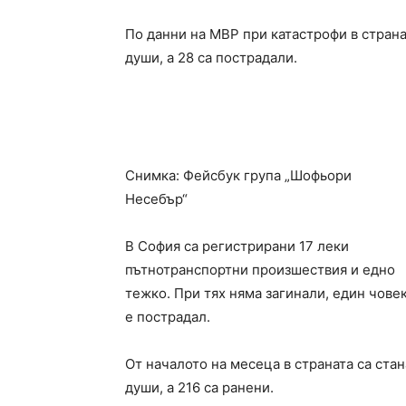
По данни на МВР при катастрофи в стран
души, а 28 са пострадали.
Снимка: Фейсбук група „Шофьори
Несебър“
В София са регистрирани 17 леки
пътнотранспортни произшествия и едно
тежко. При тях няма загинали, един чове
е пострадал.
От началото на месеца в страната са стан
души, а 216 са ранени.