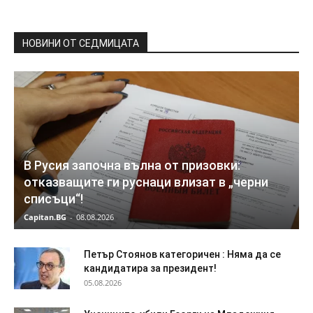
НОВИНИ ОТ СЕДМИЦАТА
В Русия започна вълна от призовки:
отказващите ги руснаци влизат в „черни
списъци“!
Capitan.BG
-
08.08.2026
Петър Стоянов категоричен : Няма да се
кандидатира за президент!
05.08.2026