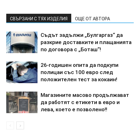
СВЪРЗАНИ С ТЯХ ИЗДЕЛИЯ
ОЩЕ ОТ АВТОРА
Съдът задължи „Булгаргаз“ да
разкрие доставките и плащанията
по договора с „Боташ“!
26-годишен опита да подкупи
полицаи със 100 евро след
положителен тест за кокаин!
Магазините масово продължават
да работят с етикети в евро и
лева, което е позволено!!