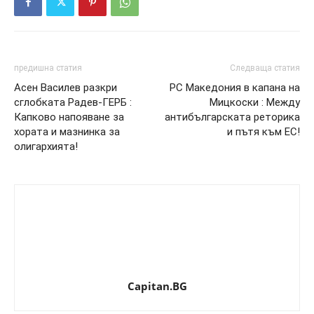
предишна статия
Следваща статия
Асен Василев разкри
РС Македония в капана на
сглобката Радев-ГЕРБ :
Мицкоски : Между
Капково напояване за
антибългарската реторика
хората и мазнинка за
и пътя към ЕС!
олигархията!
Capitan.BG