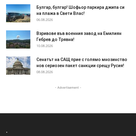
Булгар, булгар! Шофьор паркира джипа си
на плажа в Свети Влас!
06.08.2026
Взривове във военния завод на Емилиян
Гебрев до Трявна!
10.08.2026
Сенатът на САЩ прие с голямо мнозинство
нов сериозен пакет санкции срещу Русия!
08.08.2026
- Advertisement -
.