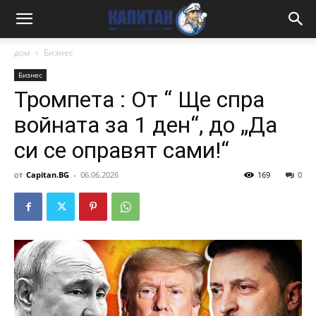
дом
Бизнес
Бизнес
Тромпета : От “ Ще спра
войната за 1 ден“, до „Да
си се оправят сами!“
от
Capitan.BG
-
06.06.2026
169
0