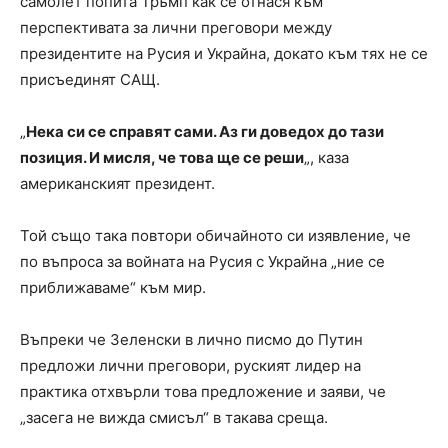
самолет попита Тръмп как се отнася към
перспективата за лични преговори между
президентите на Русия и Украйна, докато към тях не се
присъединят САЩ.
„
Нека си се справят сами. Аз ги доведох до тази
позиция. И мисля, че това ще се реши
„, каза
американският президент.
Той също така повтори обичайното си изявление, че
по въпроса за войната на Русия с Украйна „ние се
приближаваме“ към мир.
Въпреки че Зеленски в лично писмо до Путин
предложи лични преговори, руският лидер на
практика отхвърли това предложение и заяви, че
„засега не вижда смисъл“ в такава среща.