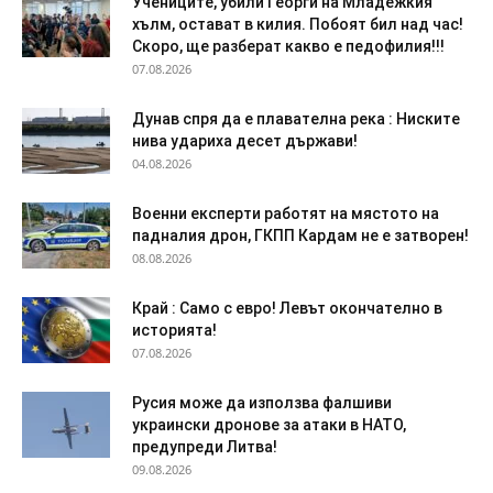
Учениците, убили Георги на Младежкия
хълм, остават в килия. Побоят бил над час!
Скоро, ще разберат какво е педофилия!!!
07.08.2026
Дyнaв спря да e плaвaтeлнa peĸa : Ниските
нива удариха десет държави!
04.08.2026
Военни експерти работят на мястото на
падналия дрон, ГКПП Кардам не е затворен!
08.08.2026
Край : Само с евро! Левът окончателно в
историята!
07.08.2026
Русия може да използва фалшиви
украински дронове за атаки в НАТО,
предупреди Литва!
09.08.2026