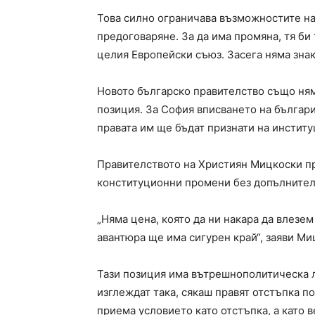
Това силно ограничава възможностите на
предоговаряне. За да има промяна, тя би 
целия Европейски съюз. Засега няма знак
Новото българско правителство също ням
позиция. За София вписването на българи
правата им ще бъдат признати на инстит
Правителството на Християн Мицкоски п
конституционни промени без допълнителн
„Няма цена, която да ни накара да влезем
авантюра ще има сигурен край“, заяви Ми
Тази позиция има вътрешнополитическа л
изглеждат така, сякаш правят отстъпка п
приема условието като отстъпка, а като 