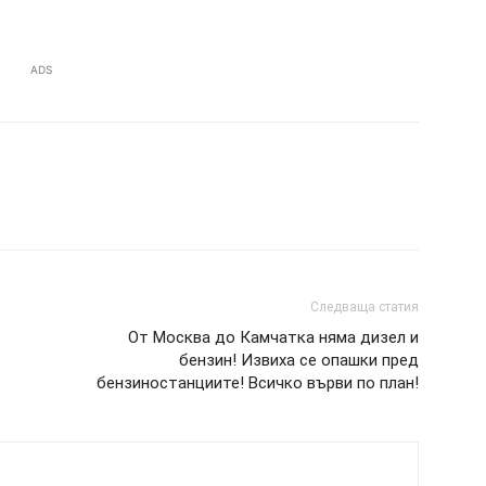
ADS
Следваща статия
От Москва до Камчатка няма дизел и
бензин! Извиха се опашки пред
бензиностанциите! Всичко върви по план!