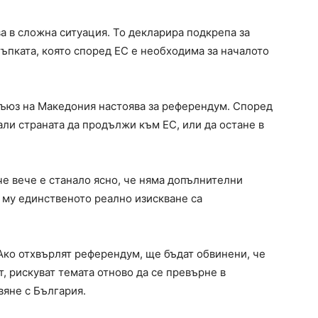
а в сложна ситуация. То декларира подкрепа за
тъпката, която според ЕС е необходима за началото
юз на Македония настоява за референдум. Според
али страната да продължи към ЕС, или да остане в
е вече е станало ясно, че няма допълнителни
 му единственото реално изискване са
 Ако отхвърлят референдум, ще бъдат обвинени, че
т, рискуват темата отново да се превърне в
вяне с България.