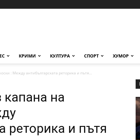
ЕС
КРИМИ
КУЛТУРА
СПОРТ
ХУМОР
оски : Между антибългарската реторика и пътя...
 капана на
жду
а реторика и пътя