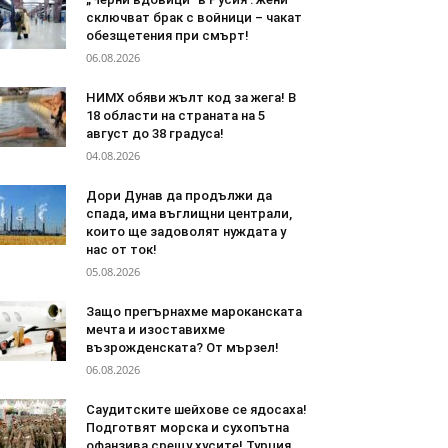
сключват брак с войници – чакат
обезщетения при смърт!
06.08.2026
НИМХ обяви жълт код за жега! В
18 области на страната на 5
август до 38 градуса!
04.08.2026
Дори Дунав да продължи да
спада, има въглищни централи,
които ще задоволят нуждата у
нас от ток!
05.08.2026
Защо прегърнахме мароканската
мечта и изоставихме
възрожденската? От мързел!
06.08.2026
Саудитските шейхове се ядосаха!
Подготвят морска и сухопътна
офанзива срещу хусите! Турция,