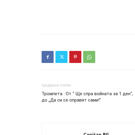
предишна статия
Тромпета : От “ Ще спра войната за 1 ден“,
до „Да си се оправят сами!“
Capitan.BG