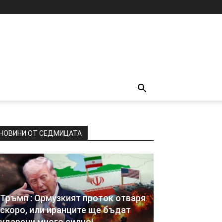
НОВИНИ ОТ СЕДМИЦАТА
Тръмп : Ормузкият проток отваря
скоро, или иранците ще бъдат
ударени много силно!