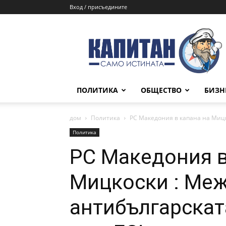
Вход / присъедините
КАПИТАН
ПОЛИТИКА
ОБЩЕСТВО
БИЗН
дом
Политика
РС Македония в капана на Мицк
Политика
РС Македония в
Мицкоски : Ме
антибългарскат