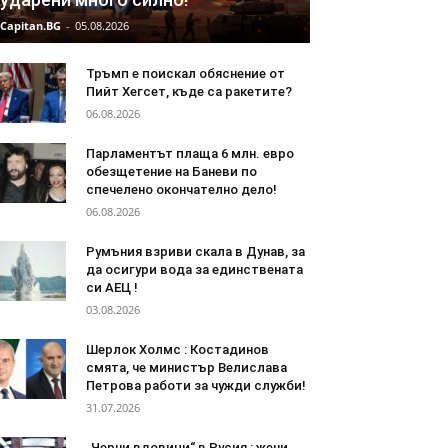
Capitan.BG
-
05.08.2026
Тръмп е поискал обяснение от
Пийт Хегсет, къде са ракетите?
06.08.2026
Парламентът плаща 6 млн. евро
обезщетение на Баневи по
спечелено окончателно дело!
06.08.2026
Румъния взриви скала в Дунав, за
да осигури вода за единствената
си АЕЦ !
03.08.2026
Шерлок Холмс : Костадинов
смята, че министър Велислава
Петрова работи за чужди служби!
31.07.2026
„Черни вдовици“ в Русия : жени