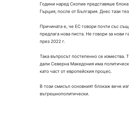
Години наред Скопие представяше блокаж
Гърция, после от България. Днес тази тез
Причината е, че ЕС говори почти със съ
предлага нова писта. Не говори за нови 
през 2022 г.
Така въпросът постепенно се измества. Т
дали Северна Македония има политическа
като част от европейския процес.
В този смисъл основният блокаж вече и
вътрешнополитически.