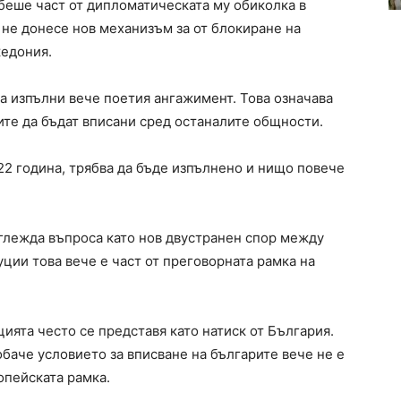
еше част от дипломатическата му обиколка в
 не донесе нов механизъм за от блокиране на
кедония.
а изпълни вече поетия ангажимент. Това означава
ите да бъдат вписани сред останалите общности.
22 година, трябва да бъде изпълнено и нищо повече
зглежда въпроса като нов двустранен спор между
ции това вече е част от преговорната рамка на
цията често се представя като натиск от България.
баче условието за вписване на българите вече не е
опейската рамка.