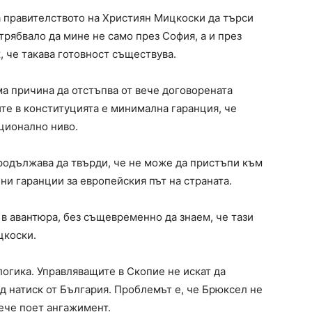
 правителството на Християн Мицкоски да търси
трябвало да мине не само през София, а и през
, че такава готовност съществува.
а причина да отстъпва от вече договорената
те в конституцията е минимална гаранция, че
уционално ниво.
родължава да твърди, че не може да пристъпи към
и гаранции за европейския път на страната.
 в авантюра, без същевременно да знаем, че тази
цкоски.
огика. Управляващите в Скопие не искат да
од натиск от България. Проблемът е, че Брюксел не
вече поет ангажимент.