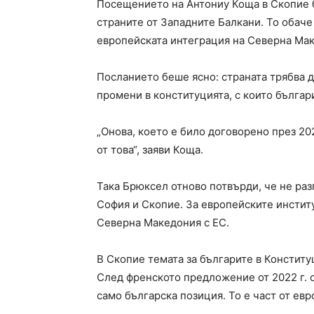
Посещението на Антониу Коща в Скопие б
страните от Западните Балкани. То обаче
европейската интеграция на Северна Ма
Посланието беше ясно: страната трябва д
промени в конституцията, с които българ
„Онова, което е било договорено през 20
от това“, заяви Коща.
Така Брюксел отново потвърди, че не ра
София и Скопие. За европейските институ
Северна Македония с ЕС.
В Скопие темата за българите в Конститу
След френското предложение от 2022 г. о
само българска позиция. То е част от евр