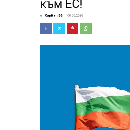
към ЕС!
от
Capitan.BG
-
06.06.2026