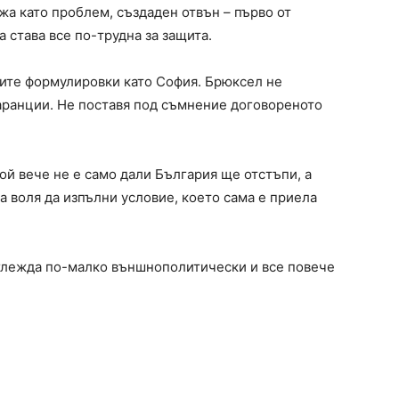
а като проблем, създаден отвън – първо от
а става все по-трудна за защита.
щите формулировки като София. Брюксел не
гаранции. Не поставя под съмнение договореното
ой вече не е само дали България ще отстъпи, а
 воля да изпълни условие, което сама е приела
зглежда по-малко външнополитически и все повече