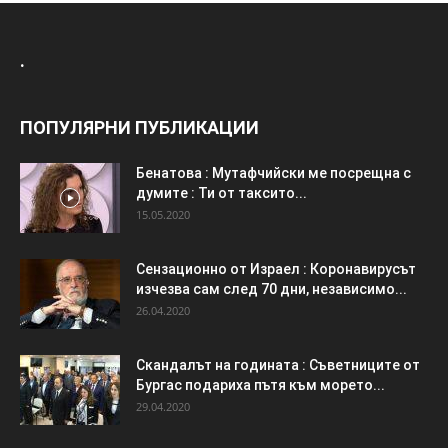
.
ПОПУЛЯРНИ ПУБЛИКАЦИИ
Бенатова : Мутафчийски ме посрещна с
думите : Ти от таксито...
15.05.2020
Сензационно от Израел : Коронавирусът
изчезва сам след 70 дни, независимо...
26.04.2020
Скандалът на годината : Съветниците от
Бургас подариха пътя към морето...
29.04.2020