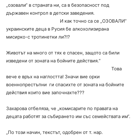
„озовали“ в страната ни, са в безопасност под
държавен контрол в детски заведения.
И как точно са се „ОЗОВАЛИ“
украинските деца в Русия бе алкохолизирана
мисирко-с тротинетки ли?!?
Животът на много от тях е спасен, защото са били
изведени от зоната на бойните действия.“
Това
вече е връх на наглостта! Значи вие орки
военнопрестъпни ги спасихте от зоната на бойните
действия които вие започнахте???
Захарова отбеляза, че „комисарите по правата на
децата работят за събирането им със семействата им“.
„По този начин, текстът, одобрен от т. нар.