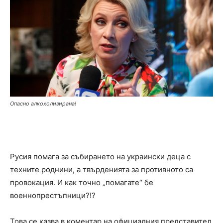
Опасно алкохолизирана!
Русия помага за събирането на украински деца с
техните роднини, а твърденията за противното са
провокация. И как точно „помагате“ бе
военнопрестъпници?!?
Това се казва в коментар на официалния представител