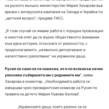
на руското външно министерство Мария Захарова във
връзка с антируската кампания на Запада и Украйна по
„детския въпрос“, предава ТАСС.
„В този случай си имаме работа с поредна провокация
и неистов опит да се върне общественото внимание
към една история, откъсната от реалността, с
предполагаемото „незаконно депортиране и
насилствено разселване“ на украински деца.
Русия не само не се намесва, но и по всякакъв начин
улеснява събирането им с роднините им“
, заяви
Захарова в коментар. „Необходимата работа се
извършва чрез президентския комисар на Русия по
правата на детето Мария Львова-Белова“.
„Украинските деца, които реално са се