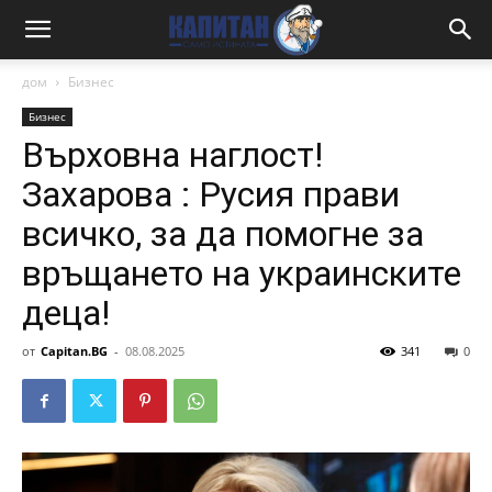
дом
Бизнес
Бизнес
Върховна наглост!
Захарова : Русия прави
всичко, за да помогне за
връщането на украинските
деца!
от
Capitan.BG
-
08.08.2025
341
0