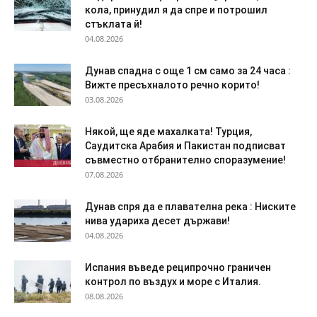
кола, принудил я да спре и потрошил
стъклата й!
04.08.2026
Дунав спадна с още 1 см само за 24 часа :
Вижте пресъхналото речно корито!
03.08.2026
Някой, ще яде махалката! Турция,
Саудитска Арабия и Пакистан подписват
съвместно отбранително споразумение!
07.08.2026
Дyнaв спря да e плaвaтeлнa peĸa : Ниските
нива удариха десет държави!
04.08.2026
Испания въведе реципрочно граничен
контрол по въздух и море с Италия.
08.08.2026