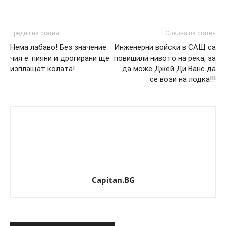
предишна статия
Следваща статия
Нема лабаво! Без значение
Инженерни войски в САЩ са
чия е: пияни и дрогирани ще
повишили нивото на река, за
изплащат колата!
да може Джей Ди Ванс да
се вози на лодка!!!
Capitan.BG