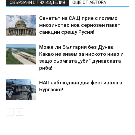
СВЪРЗАНИ С ТЯХ ИЗДЕЛИЯ
ОЩЕ ОТ АВТОРА
Сенатът на САЩ прие с голямо
мнозинство нов сериозен пакет
санкции срещу Русия!
Може ли България без Дунав:
Какво не знаем за ниското ниво и
защо сьомгата „уби“ дунавската
риба!
НАП наблюдава два фестивала в
Бургаско!