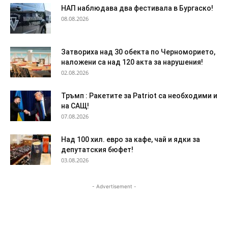
НАП наблюдава два фестивала в Бургаско!
08.08.2026
Затвориха над 30 обекта по Черноморието,
наложени са над 120 акта за нарушения!
02.08.2026
Тръмп : Ракетите за Patriot са необходими и
на САЩ!
07.08.2026
Над 100 хил. евро за кафе, чай и ядки за
депутатския бюфет!
03.08.2026
- Advertisement -