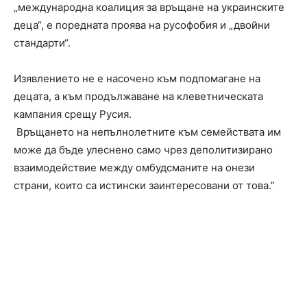
„международна коалиция за връщане на украинските
деца“, е поредната проява на русофобия и „двойни
стандарти“.
Изявлението не е насочено към подпомагане на
децата, а към продължаване на клеветническата
кампания срещу Русия.
Връщането на непълнолетните към семействата им
може да бъде улеснено само чрез деполитизирано
взаимодействие между омбудсманите на онези
страни, които са истински заинтересовани от това.”