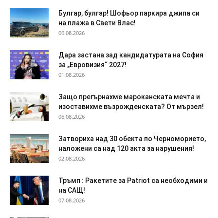
Булгар, булгар! Шофьор паркира джипа си
на плажа в Свети Влас!
06.08.2026
Дара застана зад кандидатурата на София
за „Евровизия“ 2027!
01.08.2026
Защо прегърнахме мароканската мечта и
изоставихме възрожденската? От мързел!
06.08.2026
Затвориха над 30 обекта по Черноморието,
наложени са над 120 акта за нарушения!
02.08.2026
Тръмп : Ракетите за Patriot са необходими и
на САЩ!
07.08.2026