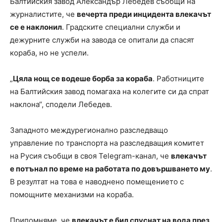
Балтийския завод Александър Лебедев съобщи на
журналистите, че
вечерта преди инцидента влекачът
се е наклонил
. Градските специални служби и
дежурните служби на завода се опитали да спасят
кораба, но не успели.
„
Цяла нощ се водеше борба за кораба
. Работниците
на Балтийския завод помагаха на колегите си да спрат
наклона“, сподели Лебедев.
Западното междурегионално разследващо
управление по транспорта на разследващия комитет
на Русия съобщи в своя Telegram-канал, че
влекачът
е потънал по време на работата по довършването му
.
В резултат на това е наводнено помещението с
помощните механизми на кораба.
Припомняме, че
влекачът е бил спуснат на вода през