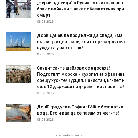
„Черни вдовици“ в Русия : жени сключват
брак с войници – чакат обезщетения при
смърт!
06.08.2026
Дори Дунав да продължи да спада, има
въглищни централи, които ще задоволят
нуждата у нас от ток!
05.08.2026
Саудитските шейхове се ядосаха!
Подготвят морска и сухопътна офанзива
срещу хусите! Турция, Пакистан, Египет и
още 12 държави подкрепят коалицията!
01.08.2026
До 40 градуса в София : БЧК с безплатна
вода. Ето и как да се пазим от жегите!
03.08.2026
- Advertisement -