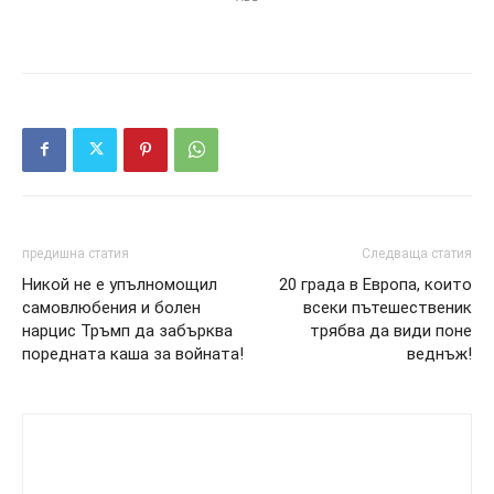
предишна статия
Следваща статия
Никой не е упълномощил
20 града в Европа, които
самовлюбения и болен
всеки пътешественик
нарцис Тръмп да забърква
трябва да види поне
поредната каша за войната!
веднъж!