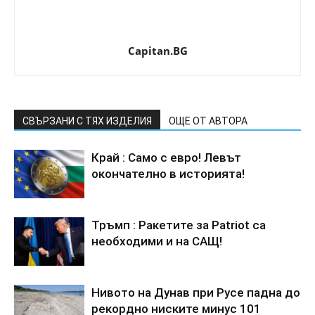
Capitan.BG
СВЪРЗАНИ С ТЯХ ИЗДЕЛИЯ
ОЩЕ ОТ АВТОРА
Край : Само с евро! Левът
окончателно в историята!
Тръмп : Ракетите за Patriot са
необходими и на САЩ!
Нивото на Дунав при Русе падна до
рекордно ниските минус 101