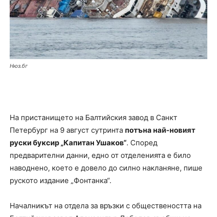
Нюз.бг
На пристанището на Балтийския завод в Санкт
Петербург на 9 август сутринта
потъна най-новият
руски буксир „Капитан Ушаков“
. Според
предварителни данни, едно от отделенията е било
наводнено, което е довело до силно накланяне, пише
руското издание „Фонтанка“.
Началникът на отдела за връзки с обществеността на