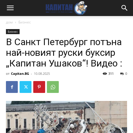
дом
Бизнес
Бизнес
В Санкт Петербург потъна
най-новият руски буксир
„Капитан Ушаков“! Видео :
от
Capitan.BG
-
10.08.2025
311
0