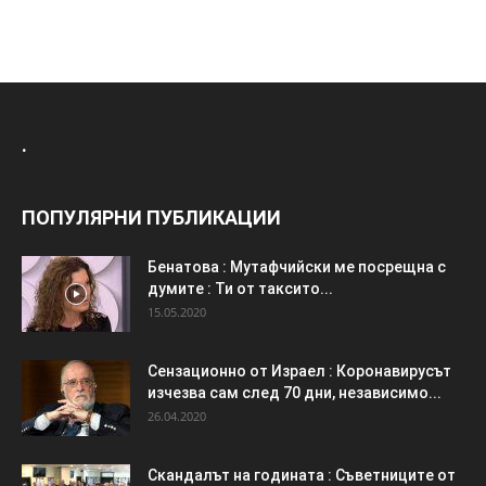
.
ПОПУЛЯРНИ ПУБЛИКАЦИИ
Бенатова : Мутафчийски ме посрещна с
думите : Ти от таксито...
15.05.2020
Сензационно от Израел : Коронавирусът
изчезва сам след 70 дни, независимо...
26.04.2020
Скандалът на годината : Съветниците от