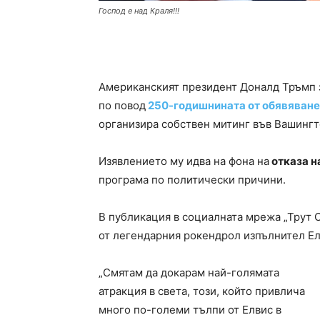
Господ е над Краля!!!
Американският президент Доналд Тръмп з
по повод
250-годишнината от обявяване
организира собствен митинг във Вашингт
Изявлението му идва на фона на
отказа н
програма по политически причини.
В публикация в социалната мрежа „Трут
от легендарния рокендрол изпълнител Елв
„Смятам да докарам най-голямата
атракция в света, този, който привлича
много по-големи тълпи от Елвис в