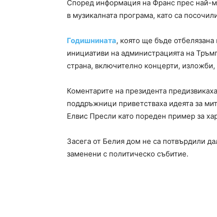
Според информация на Франс прес най-ма
в музикалната програма, като са посочил
Годишнината
, която ще бъде отбелязана
инициативи на администрацията на Тръмп
страна, включително концерти, изложби,
Коментарите на президента предизвикаха
поддръжници приветстваха идеята за мит
Елвис Пресли като пореден пример за ха
Засега от Белия дом не са потвърдили д
заменени с политическо събитие.