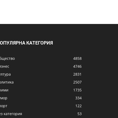
ОПУЛЯРНА КАТЕГОРИЯ
бщество
4858
изнес
4746
ултура
2831
олитика
2507
рими
1735
умор
334
порт
122
ез категория
53