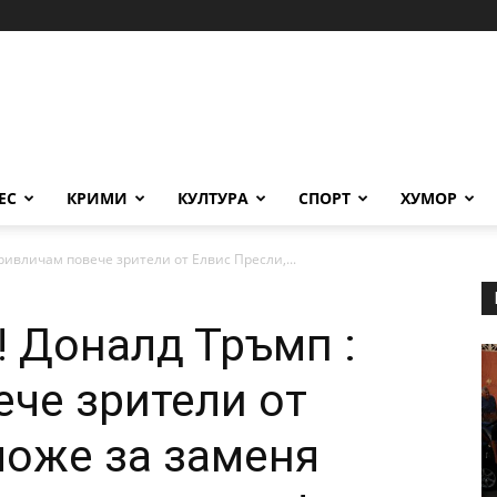
ЕС
КРИМИ
КУЛТУРА
СПОРТ
ХУМОР
ривличам повече зрители от Елвис Пресли,...
! Доналд Тръмп :
че зрители от
може за заменя