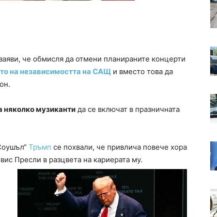
аяви, че обмисля да отмени планираните концерти
то на независимостта на САЩ
и вместо това да
он.
а няколко музиканти
да се включат в празничната
 Соушъл“
Тръмп
се похвали, че привлича повече хора
ис Пресли в разцвета на кариерата му.