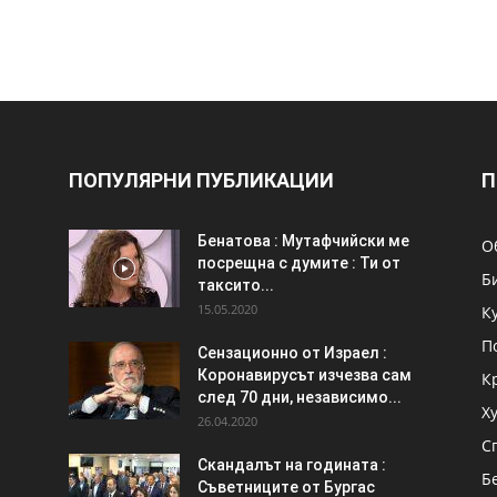
ПОПУЛЯРНИ ПУБЛИКАЦИИ
П
Бенатова : Мутафчийски ме
О
посрещна с думите : Ти от
Б
таксито...
15.05.2020
К
П
Сензационно от Израел :
Коронавирусът изчезва сам
К
след 70 дни, независимо...
Х
26.04.2020
С
Скандалът на годината :
Б
Съветниците от Бургас