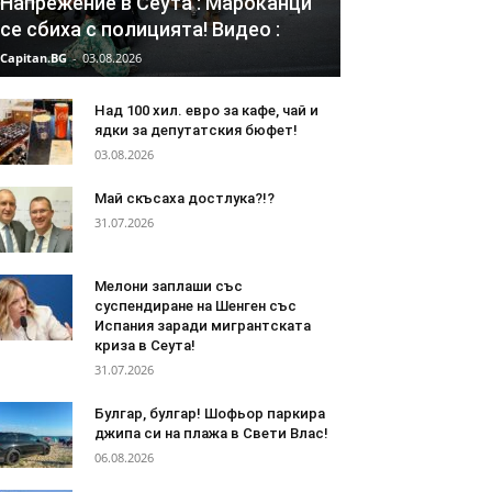
Напрежение в Сеута : Мароканци
се сбиха с полицията! Видео :
Capitan.BG
-
03.08.2026
Над 100 хил. евро за кафе, чай и
ядки за депутатския бюфет!
03.08.2026
Май скъсаха достлука?!?
31.07.2026
Мелони заплаши със
суспендиране на Шенген със
Испания заради мигрантската
криза в Сеута!
31.07.2026
Булгар, булгар! Шофьор паркира
джипа си на плажа в Свети Влас!
06.08.2026