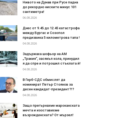
Нивото на Дунав при Русе падна
до рекордно ниските минус 101
сантиметра!
06.08.2026
Днес от 9.45 до 12.45 катастрофа
между Бургас и Созопол
предизвика 5 километрова тапа !
04.08.2026
Задържаха шофьор на АМ
„Тракия“, засякъл кола, принудил
я да спре и потрошил стъклата й!
04.08.2026
В Герб-СДС обмислят да
номинират Петър Стоянов за
десен кандидат-президент?!?
04.08.2026
Защо прегърнахме мароканската
мечта и изоставихме
възрожденската? От мързел!