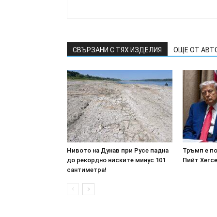
СВЪРЗАНИ С ТЯХ ИЗДЕЛИЯ
ОЩЕ ОТ АВТ
Нивото на Дунав при Русе падна
Тръмп е п
до рекордно ниските минус 101
Пийт Хегсе
сантиметра!