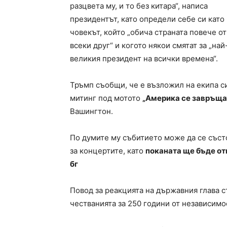
разцвета му, и то без китара“, написа
президентът, като определи себе си като
човекът, който „обича страната повече от
всеки друг“ и когото някои смятат за „най
великия президент на всички времена“.
Тръмп съобщи, че е възложил на екипа с
митинг под мотото
„Америка се завръща
Вашингтон.
По думите му събитието може да се съст
за концертите, като
поканата ще бъде от
бг
Повод за реакцията на държавния глава с
честванията за 250 години от независим