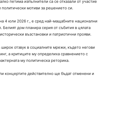
лко петима изпълнители са се отказали от участие
и политически мотиви за решението си.
 на 4 юли 2026 г., е сред най-мащабните национални
. Белият дом планира серия от събития в цялата
 исторически възстановки и патриотични прояви.
 широк отзвук в социалните мрежи, където негови
инг, а критиците му определиха сравнението с
рактерната му политическа реторика.
али концертите действително ще бъдат отменени и