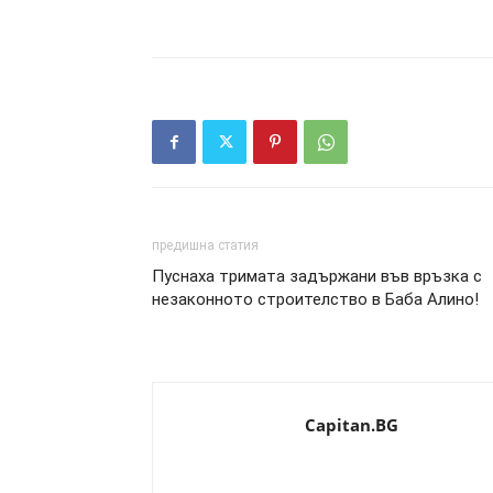
предишна статия
Пуснаха тримата задържани във връзка с
незаконното строителство в Баба Алино!
Capitan.BG