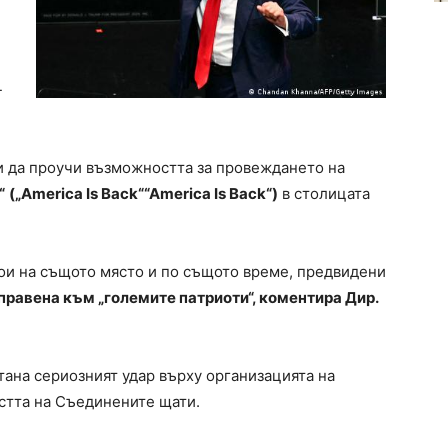
-
и да проучи възможността за провеждането на
“
(„America Is Back““America Is Back“)
в столицата
ои на същото място и по същото време, предвидени
правена към „големите патриоти“, коментира Дир.
тана сериозният удар върху организацията на
остта на Съединените щати.