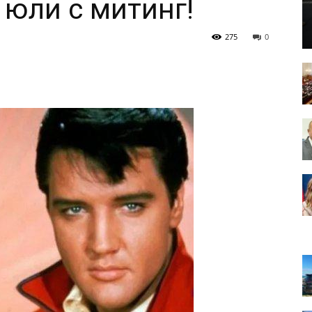
 юли с митинг!
275
0