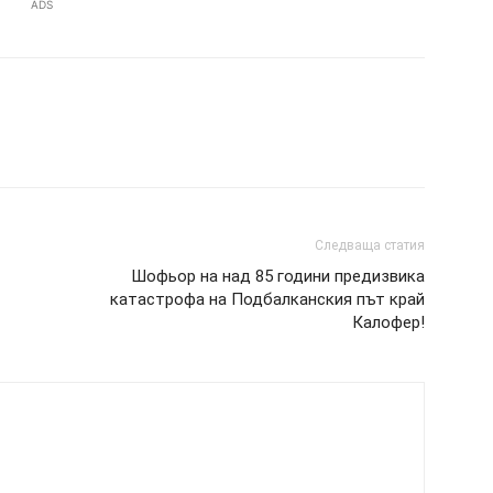
ADS
Следваща статия
Шофьор на над 85 години предизвика
катастрофа на Подбалканския път край
Калофер!