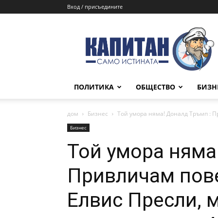
Вход / присъедините
КАПИТАН
ПОЛИТИКА
ОБЩЕСТВО
БИЗН
дом
Бизнес
Той умора няма! Доналд Тръмп : П
Бизнес
Той умора няма
Привличам пове
Елвис Пресли, 