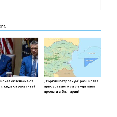
ОРА
оискал обяснение от
„Търкиш петролиум“ разширява
т, къде са ракетите?
присъствието си с енергийни
проекти в България!