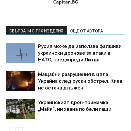
Capitan.BG
СВЪРЗАНИ С ТЯХ ИЗДЕЛИЯ
ОЩЕ ОТ АВТОРА
Русия може да използва фалшиви
украински дронове за атаки в
НАТО, предупреди Литва!
Мащабни разрушения в цяла
Украйна след руски обстрел. Киев
не остана длъжен!
Украинският дрон-примамка
„Майя“, ни хвана по бели гащи!