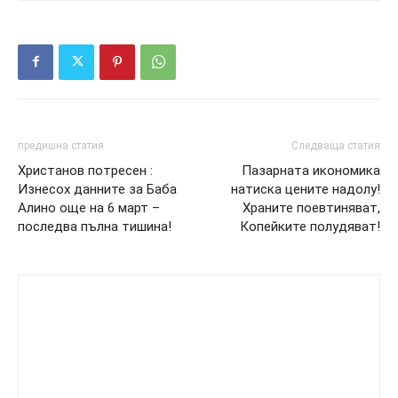
предишна статия
Следваща статия
Христанов потресен :
Пазарната икономика
Изнесох данните за Баба
натиска цените надолу!
Алино още на 6 март –
Храните поевтиняват,
последва пълна тишина!
Копейките полудяват!