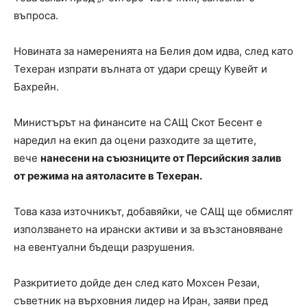
въпроса.
Новината за намеренията на Белия дом идва, след като
Техеран изпрати вълната от удари срещу Кувейт и
Бахрейн.
Министърът на финансите на САЩ Скот Бесент е
наредил на екип да оцени разходите за щетите,
вече
нанесени на съюзниците от Персийския залив
от режима на аятоласите в Техеран.
Това каза източникът, добавяйки, че САЩ ще обмислят
използването на ирански активи и за възстановяване
на евентуални бъдещи разрушения.
Разкритието дойде ден след като Мохсен Резаи,
съветник на върховния лидер на Иран, заяви пред