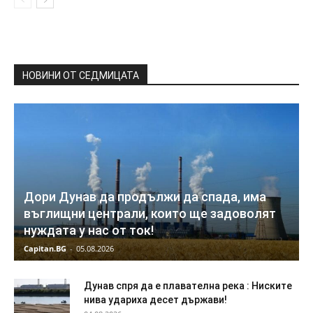
НОВИНИ ОТ СЕДМИЦАТА
Дори Дунав да продължи да спада, има
въглищни централи, които ще задоволят
нуждата у нас от ток!
Capitan.BG
-
05.08.2026
Дyнaв спря да e плaвaтeлнa peĸa : Ниските
нива удариха десет държави!