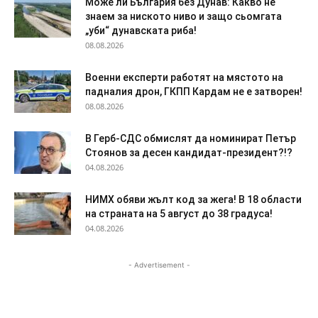
Може ли България без Дунав: Какво не
знаем за ниското ниво и защо сьомгата
„уби“ дунавската риба!
08.08.2026
Военни експерти работят на мястото на
падналия дрон, ГКПП Кардам не е затворен!
08.08.2026
В Герб-СДС обмислят да номинират Петър
Стоянов за десен кандидат-президент?!?
04.08.2026
НИМХ обяви жълт код за жега! В 18 области
на страната на 5 август до 38 градуса!
04.08.2026
- Advertisement -