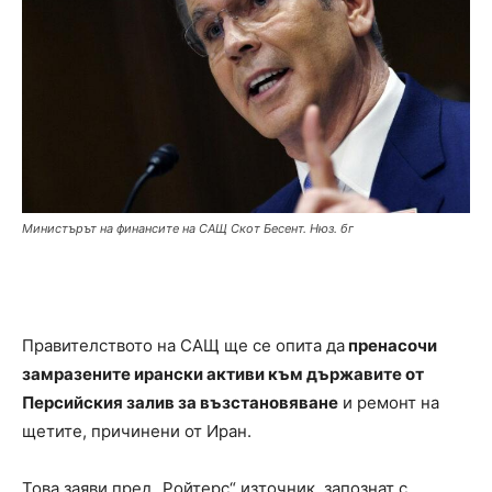
Министърът на финансите на САЩ Скот Бесент. Нюз. бг
Правителството на САЩ ще се опита да
пренасочи
замразените ирански активи към държавите от
Персийския залив за възстановяване
и ремонт на
щетите, причинени от Иран.
Това заяви пред „Ройтерс“ източник, запознат с