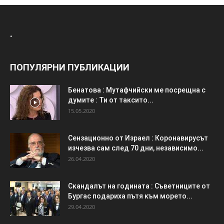
.
ПОПУЛЯРНИ ПУБЛИКАЦИИ
Бенатова : Мутафчийски ме посрещна с
думите : Ти от таксито...
15.05.2020
Сензационно от Израел : Коронавирусът
изчезва сам след 70 дни, независимо...
26.04.2020
Скандалът на годината : Съветниците от
Бургас подариха пътя към морето...
29.04.2020