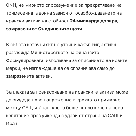
CNN, че мирното споразумение за прекратяване на
тримесечната война зависи от освобождаването на
ирански активи на стойност
24 милиарда долара,
замразени от Съединените щати.
В събота източникът не уточни какъв вид активи
разглежда Министерството на финансите.
Формулировката, използвана за описанието на новите
мерки, не изглеждаше да се ограничава само до
замразените активи.
Заплахата за пренасочване на иранските активи може
да създаде ново напрежение в крехкото примирие
между САЩ и Иран, което беше подложено на ново
изпитание през уикенда с удари от страна на САЩ и
Иран.