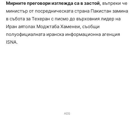
Мирните преговори изглежда са в застой,
въпреки че
министър от посредническата страна Пакистан замина
в събота за Техеран с писмо до върховния лидер на
Иран аятолах Моджтаба Хаменеи, съобщи
полуофициалната иранска информационна агенция
ISNA.
ADS