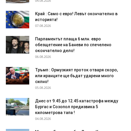
04.08.2026
Край : Само с евро! Левът окончателно в
историята!
07.08.2026
Парламентът плаща 6 млн. евро
обезщетение на Баневи по спечелено
окончателно дело!
06.08.2026
Тръмп : Ормузкият проток отваря скоро,
или иранците ще бъдат ударени много
силно!
05.08.2026
Днес от 9.45 до 12.45 катастрофа между
Бургас и Созопол предизвика 5
километрова тапа !
04.08.2026