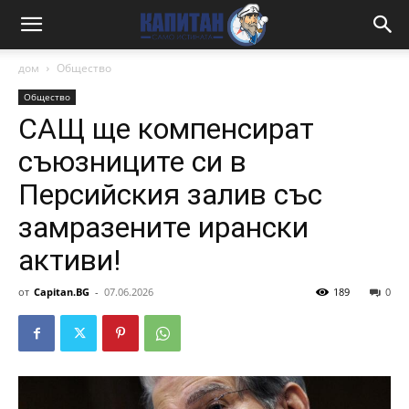
дом
Общество
Общество
САЩ ще компенсират
съюзниците си в
Персийския залив със
замразените ирански
активи!
от
Capitan.BG
-
07.06.2026
189
0