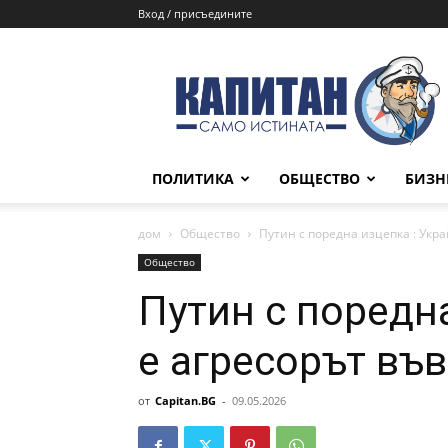
Вход / присъедините
КАПИТАН
ПОЛИТИКА
ОБЩЕСТВО
БИЗН
дом
Общество
Путин с поредна изцепка : Укра
Общество
Путин с поредн
е агресорът във
от
Capitan.BG
-
09.05.2026