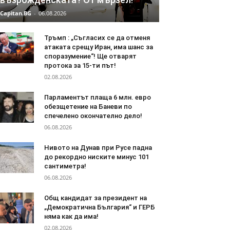
Capitan.BG
-
06.08.2026
Тръмп : „Съгласих се да отменя
атаката срещу Иран, има шанс за
споразумение“! Ще отварят
протока за 15-ти път!
02.08.2026
Парламентът плаща 6 млн. евро
обезщетение на Баневи по
спечелено окончателно дело!
06.08.2026
Нивото на Дунав при Русе падна
до рекордно ниските минус 101
сантиметра!
06.08.2026
Общ кандидат за президент на
„Демократична България“ и ГЕРБ
няма как да има!
02.08.2026