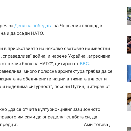
 реч за
Деня на победата
на Червения площад в
йна и да осъди НАТО.
и в присъствието на няколко световно неизвестни
 „справедлива“ война, и нарече Украйна „агресивна
а от целия блок на НАТО“, цитиран от
ВВС
.
раведлива, много полюсна архитектура трябва да се
зацията на обединените нации в тяхната цялост и
а и неделима сигурност“, посочи Путин, цитиран от
жно „да се отчита културно-цивилизационното
правото им сами да определят съдбата си, да
те на своите предци“. Ами тогава ,