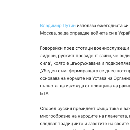
Владимир Путин
използва ежегодната си
Москва, за да оправдае войната си в Укра
Говорейки пред стотици военнослужещи 
лидери, руският президент заяви, че води
сила“, която е „въоръжавана и подкрепян
„Убеден съм: формиращата се днес по-сп
основава на нормите на Устава на Органи
пълнота, да изхожда от принципа на равн
БТА.
Според руския президент също така е ва
многообразие на народите на планетата, 
следват традициите и завети