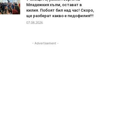
Младежкия хълм, остават в
килия. Побоят бил над час! Скоро,
ще разберат какво е педофилия!!!
07.08.2026
- Advertisement -