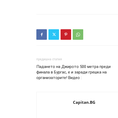
предишна статия
Падането на Джирото 500 метра преди
финала в Бургас, е и заради грешка на
организаторите! Видео :
Capitan.BG