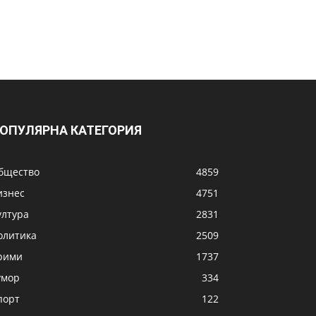
ОПУЛЯРНА КАТЕГОРИЯ
бщество
4859
изнес
4751
ултура
2831
олитика
2509
рими
1737
умор
334
порт
122