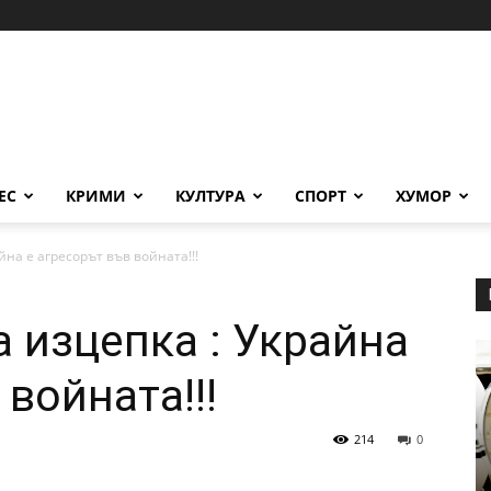
ЕС
КРИМИ
КУЛТУРА
СПОРТ
ХУМОР
йна е агресорът във войната!!!
а изцепка : Украйна
 войната!!!
214
0