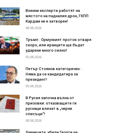
Военни експерти работят на
мястото на падналия дрон, ГКПП
Кардам не е затворен!
08.08.2026
Тръмп : Ормузкият проток отваря
скоро, или иранците ще бъдат
ударени много силно!
05.08.2026
Петър Стоянов категоричен :
Няма да се кандидатира за
президент!
05.08.2026
В Русия започна вълна от
призовки: отказващите ги
руснаци влизат в „черни
списъци“!
08.08.2026
Учениците, убили Георги на