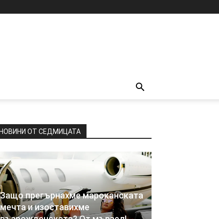
НОВИНИ ОТ СЕДМИЦАТА
Защо прегърнахме мароканската
мечта и изоставихме
възрожденската? От мързел!