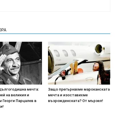
ОРА
дългогодишна мечта:
Защо прегърнахме мароканската
ей на великия и
мечта и изоставихме
м Георги Парцалев в
възрожденската? От мързел!
и!