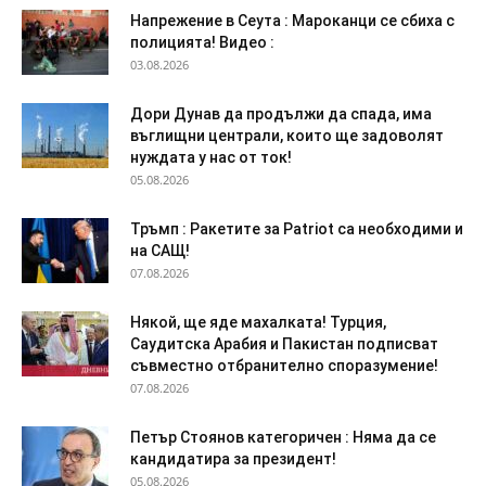
Напрежение в Сеута : Мароканци се сбиха с
полицията! Видео :
03.08.2026
Дори Дунав да продължи да спада, има
въглищни централи, които ще задоволят
нуждата у нас от ток!
05.08.2026
Тръмп : Ракетите за Patriot са необходими и
на САЩ!
07.08.2026
Някой, ще яде махалката! Турция,
Саудитска Арабия и Пакистан подписват
съвместно отбранително споразумение!
07.08.2026
Петър Стоянов категоричен : Няма да се
кандидатира за президент!
05.08.2026