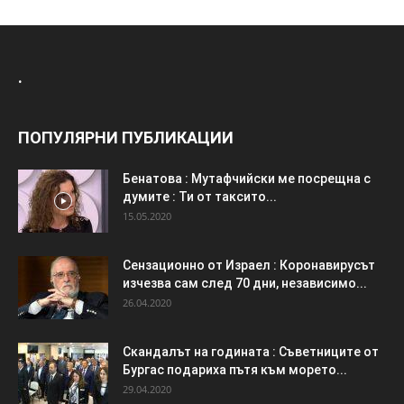
.
ПОПУЛЯРНИ ПУБЛИКАЦИИ
Бенатова : Мутафчийски ме посрещна с
думите : Ти от таксито...
15.05.2020
Сензационно от Израел : Коронавирусът
изчезва сам след 70 дни, независимо...
26.04.2020
Скандалът на годината : Съветниците от
Бургас подариха пътя към морето...
29.04.2020