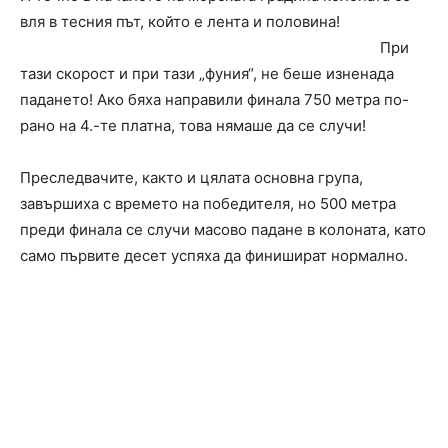
вля в тесния път, който е лента и половина!
При
тази скорост и при тази „фуния“, не беше изненада
падането! Ако бяха направили финала 750 метра по-
рано на 4.-те платна, това нямаше да се случи!
Преследвачите, както и цялата основна група,
завършиха с времето на победителя, но 500 метра
преди финала се случи масово падане в колоната, като
само първите десет успяха да финишират нормално.