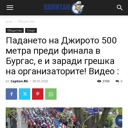
дом
Общество
Общество
Спорт
Падането на Джирото 500
метра преди финала в
Бургас, е и заради грешка
на организаторите! Видео :
от
Capitan.BG
-
08.05.2026
3169
0