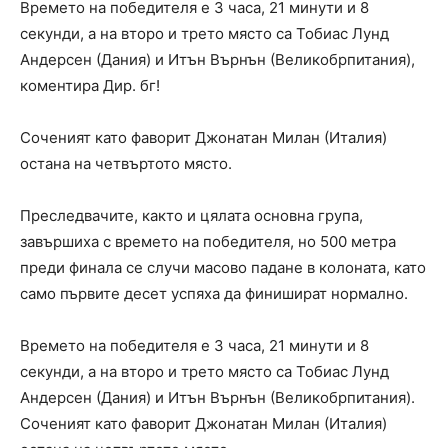
Времето на победителя е 3 часа, 21 минути и 8
секунди, а на второ и трето място са Тобиас Лунд
Андерсен (Дания) и Итън Върнън (Великобрпитания),
коментира Дир. бг!
Соченият като фаворит Джонатан Милан (Италия)
остана на четвъртото място.
Преследвачите, както и цялата основна група,
завършиха с времето на победителя, но 500 метра
преди финала се случи масово падане в колоната, като
само първите десет успяха да финишират нормално.
Времето на победителя е 3 часа, 21 минути и 8
секунди, а на второ и трето място са Тобиас Лунд
Андерсен (Дания) и Итън Върнън (Великобрпитания).
Соченият като фаворит Джонатан Милан (Италия)