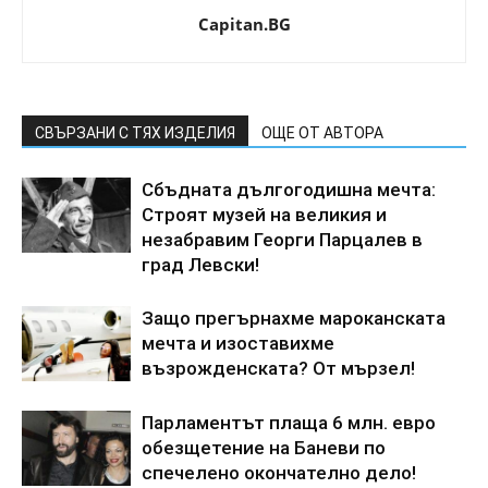
Capitan.BG
СВЪРЗАНИ С ТЯХ ИЗДЕЛИЯ
ОЩЕ ОТ АВТОРА
Сбъдната дългогодишна мечта:
Строят музей на великия и
незабравим Георги Парцалев в
град Левски!
Защо прегърнахме мароканската
мечта и изоставихме
възрожденската? От мързел!
Парламентът плаща 6 млн. евро
обезщетение на Баневи по
спечелено окончателно дело!