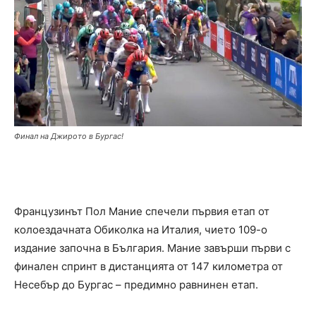
Финал на Джирото в Бургас!
Французинът Пол Мание спечели първия етап от
колоездачната Обиколка на Италия, чието 109-о
издание започна в България. Мание завърши първи с
финален спринт в дистанцията от 147 километра от
Несебър до Бургас – предимно равнинен етап.