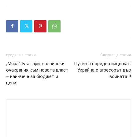
предишна статия
Следваща статия
„Мяра“: Българите с високи
Путин с поредна изцепка :
очаквания към новата власт
Украйна е агресорът във
– най-вече за бюджет и
войната!!!
цени!