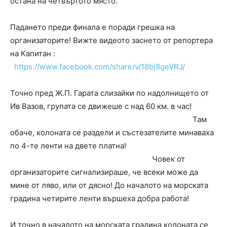
остана на четвъртото място.
Падането преди финала е поради грешка на
организаторите! Вижте видеото заснето от репортера
на Капитан :
https://www.facebook.com/share/v/18bj8geVRJ/
Точно пред Ж.П. Гарата слизайки по надолнището от
Ив Вазов, групата се движеше с над 60 км. в час!
Там
обаче, колоната се раздели и състезателите минаваха
по 4-те ленти на двете платна!
Човек от
организаторите сигнализираше, че всеки може да
мине от ляво, или от дясно! До началото на морската
градина четирите ленти вършеха добра работа!
И точно в началото на морската градина колоната се