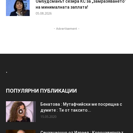
Омбудсманът сезира КС за „замразяването“
на минималната заплата!
05.08.2026
- Advertisement -
.
ПОПУЛЯРНИ ПУБЛИКАЦИИ
Бенатова : Мутафчийски ме посрещна с
думите : Ти от таксито...
15.05.2020
Сензационно от Израел : Коронавирусът