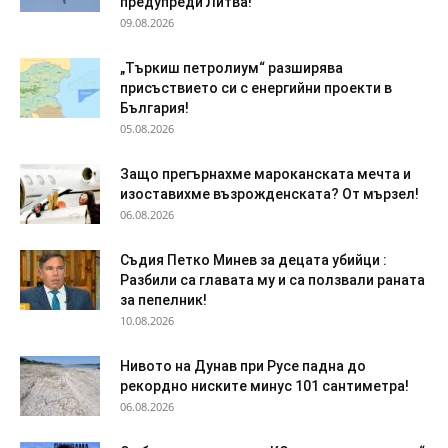
предупреди Литва!
09.08.2026
„Търкиш петролиум“ разширява
присъствието си с енергийни проекти в
България!
05.08.2026
Защо прегърнахме мароканската мечта и
изоставихме възрожденската? От мързел!
06.08.2026
Съдия Петко Минев за децата убийци :
Разбили са главата му и са ползвали раната
за пепелник!
10.08.2026
Нивото на Дунав при Русе падна до
рекордно ниските минус 101 сантиметра!
06.08.2026