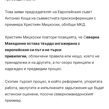
Това заяви председателят на Европейския съвет
Антонио Коща на съвместната пресконференция с
премиера Християн Мицкоски, обобщи МКД.
Християн Мицкоски повтори позицията, че С
еверна
Македония остава твърдо ангажирана с
европейския си път и не търси
привилегии,
облекчени правила или нещо, което не
принадлежи и на другите, а по-скоро принципи и
надежден и предвидим процес.
Скопие търсил процес, в който реформите, упоритата
работа, заслугите и изпълнените задължения ще бъдат
истински оценени, посочи северномакедонският
премиер.