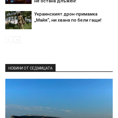
не остана длъжен!
Украинският дрон-примамка
„Майя“, ни хвана по бели гащи!
НОВИНИ ОТ СЕДМИЦАТА