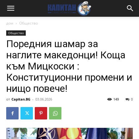
дом
Общество
Общество
Поредния шамар за
наглите македонци! Коща
към Мицкоски :
Конституционни промени и
нищо повече!
от
Capitan.BG
-
03.06.2026
149
0