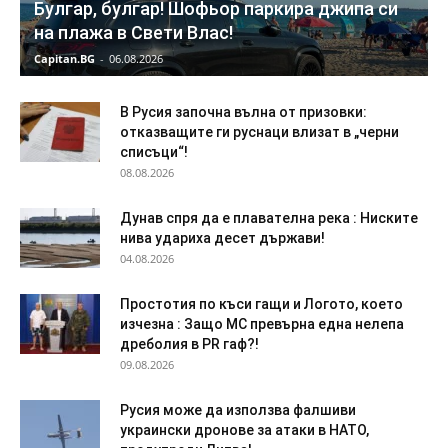
Булгар, булгар! Шофьор паркира джипа си
на плажа в Свети Влас!
Capitan.BG
-
06.08.2026
В Русия започна вълна от призовки:
отказващите ги руснаци влизат в „черни
списъци“!
08.08.2026
Дyнaв спря да e плaвaтeлнa peĸa : Ниските
нива удариха десет държави!
04.08.2026
Простотия по къси гащи и Логото, което
изчезна : Защо МС превърна една нелепа
дреболия в PR гаф?!
09.08.2026
Русия може да използва фалшиви
украински дронове за атаки в НАТО,