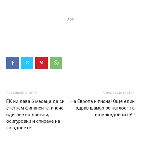
ADS
предишна статия
Следваща статия
ЕК ни дава 6 месеца да си
На Европа и писна! Още един
стегнем финансите, иначе
здрав шамар за наглостта
вдигане на данъци,
на македонците!!!
осигуровки и спиране на
фондовете!