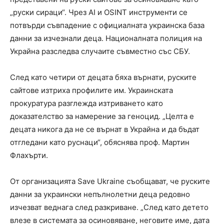
„руски сираци“. Чрез AI и OSINT инструменти се
потвърди съвпадение с официалната украинска база
данни за изчезнали деца. Националната полиция на
Украйна разследва случаите съвместно със СБУ.
След като четири от децата бяха върнати, руските
сайтове изтриха профилите им. Украинската
прокуратура разглежда изтриването като
доказателство за намерение за геноцид. „Целта е
децата никога да не се върнат в Украйна и да бъдат
отгледани като руснаци“, обяснява проф. Мартин
Флахърти.
От организацията Save Ukraine съобщават, че руските
данни за украински непълнолетни деца редовно
изчезват веднага след разкриване. „След като детето
влезе в системата за осиновяване, неговите име, дата