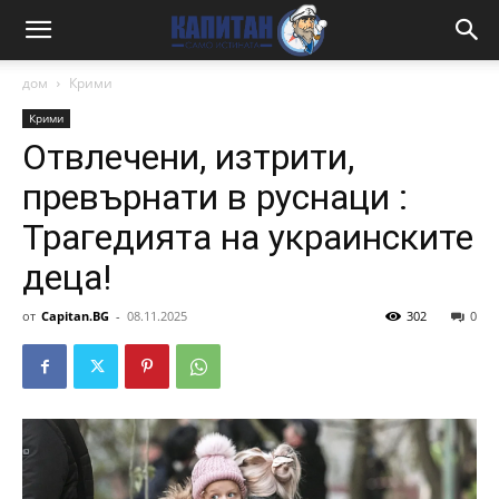
дом
Крими
Крими
Отвлечени, изтрити,
превърнати в руснаци :
Трагедията на украинските
деца!
от
Capitan.BG
-
08.11.2025
302
0