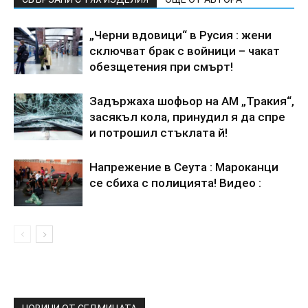
„Черни вдовици“ в Русия : жени
сключват брак с войници – чакат
обезщетения при смърт!
Задържаха шофьор на АМ „Тракия“,
засякъл кола, принудил я да спре
и потрошил стъклата й!
Напрежение в Сеута : Мароканци
се сбиха с полицията! Видео :