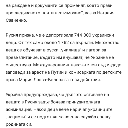
на раждане и документи се променят, което прави
проследяването почти невъзможно“, казва Наталия
Савченко.
Русия призна, че е депортирала 744 000 украински
деца. От тях само около 1 762 са върнати. Множество
деца се обучават в руски „училища“ и лагери за
превъзпитание, където им внушават, че Украйна не
съществува. Международният наказателен съд издаде
заповеди за арест на Путин и комисарката по детските
права Мария Лвова-Белова за тези действия.
Украйна предупреждава, че дългото оставане на
децата в Русия задълбочава принудителната
асимилация. Някои деца вече наричат украинците
„нацисти“ и се подготвят за военна служба срещу
родината си.