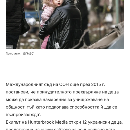
Източник : БГНЕС.
Международният съд на ООН още през 2015 г.
постанови, че принудителното прехвърляне на деца
може да показва намерение за унищожаване на
общност, тъй като подкопава способността ѝ „да се
възпроизвежда“.
Екипът на Hunterbrook Media откри 12 украински деца,
представени на руски сайтове за осиновяване като