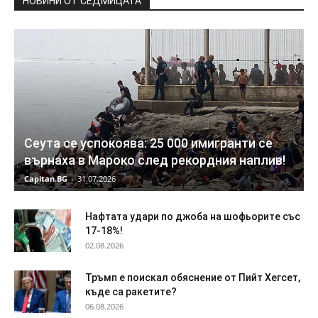
НОВИНИ ОТ СЕДМИЦАТА
Сеута се успокоява: 25 000 имигранти се
върнаха в Мароко след рекордния наплив!
Capitan.BG
-
31.07.2026
Нафтата удари по джоба на шофьорите със
17-18%!
02.08.2026
Тръмп е поискал обяснение от Пийт Хегсет,
къде са ракетите?
06.08.2026