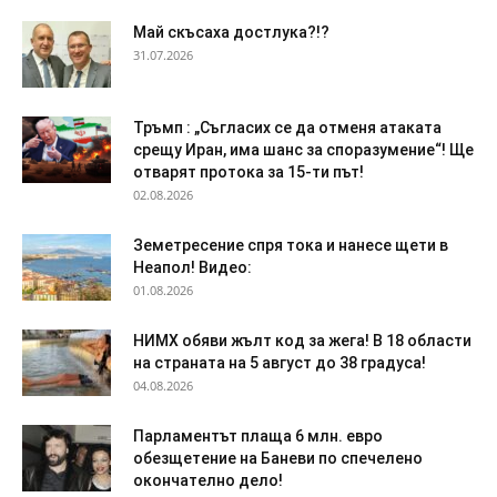
Май скъсаха достлука?!?
31.07.2026
Тръмп : „Съгласих се да отменя атаката
срещу Иран, има шанс за споразумение“! Ще
отварят протока за 15-ти път!
02.08.2026
Земетресение спря тока и нанесе щети в
Неапол! Видео:
01.08.2026
НИМХ обяви жълт код за жега! В 18 области
на страната на 5 август до 38 градуса!
04.08.2026
Парламентът плаща 6 млн. евро
обезщетение на Баневи по спечелено
окончателно дело!