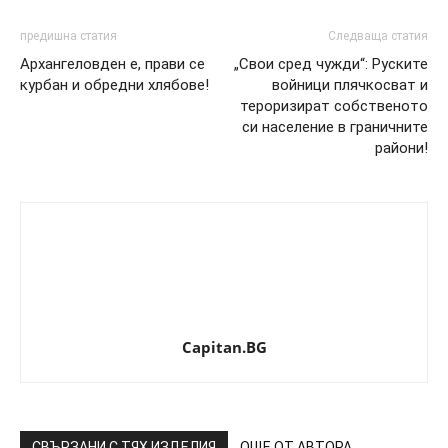
предишна статия
Следваща статия
Архангеловден е, прави се
„Свои сред чужди“: Руските
курбан и обредни хлябове!
войници плячкосват и
тероризират собственото
си население в граничните
райони!
Capitan.BG
СВЪРЗАНИ С ТЯХ ИЗДЕЛИЯ
ОЩЕ ОТ АВТОРА