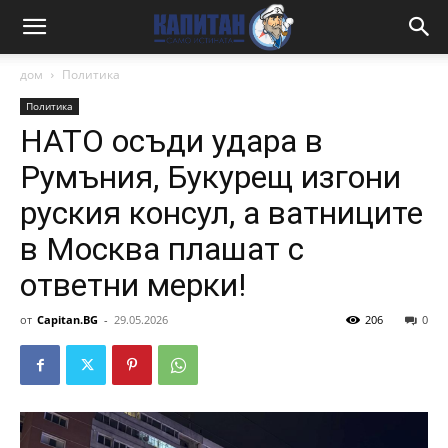
дом
Политика
Политика
НАТО осъди удара в
Румъния, Букурещ изгони
руския консул, а ватниците
в Москва плашат с
ответни мерки!
от
Capitan.BG
-
29.05.2026
206
0