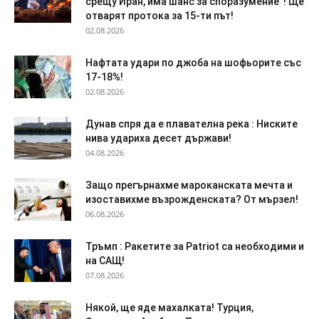
срещу Иран, има шанс за споразумение“! Ще
отварят протока за 15-ти път!
02.08.2026
Нафтата удари по джоба на шофьорите със
17-18%!
02.08.2026
Дyнaв спря да e плaвaтeлнa peĸa : Ниските
нива удариха десет държави!
04.08.2026
Защо прегърнахме мароканската мечта и
изоставихме възрожденската? От мързел!
06.08.2026
Тръмп : Ракетите за Patriot са необходими и
на САЩ!
07.08.2026
Някой, ще яде махалката! Турция,