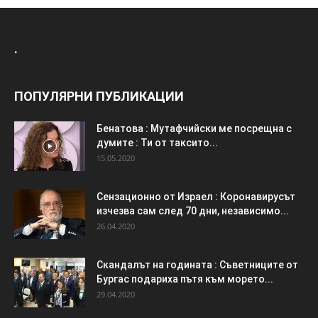
.
ПОПУЛЯРНИ ПУБЛИКАЦИИ
Бенатова : Мутафчийски ме посрещна с
думите : Ти от таксито...
15.05.2020
Сензационно от Израел : Коронавирусът
изчезва сам след 70 дни, независимо...
26.04.2020
Скандалът на годината : Съветниците от
Бургас подариха пътя към морето...
29.04.2020