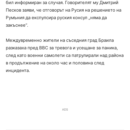
бил информиран за случая. Говорителят му Дмитрий
Песков заяви, че отговорът на Русия на решението на
Румъния да експулсира руския консул „няма да
закъснее“.
Междувременно жители на съседния град Браила
разказаха пред BBC за тревога и усещане за паника,
след като военни самолети са патрулирали над района
в продължение на около час и половина след
инцидента.
ADS