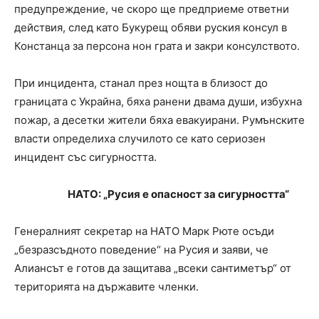
предупреждение, че скоро ще предприеме ответни
действия, след като Букурещ обяви руския консул в
Констанца за персона нон грата и закри консулството.
При инцидента, станал през нощта в близост до
границата с Украйна, бяха ранени двама души, избухна
пожар, а десетки жители бяха евакуирани. Румънските
власти определиха случилото се като сериозен
инцидент със сигурността.
НАТО: „Русия е опасност за сигурността“
Генералният секретар на НАТО Марк Рюте осъди
„безразсъдното поведение“ на Русия и заяви, че
Алиансът е готов да защитава „всеки сантиметър“ от
територията на държавите членки.