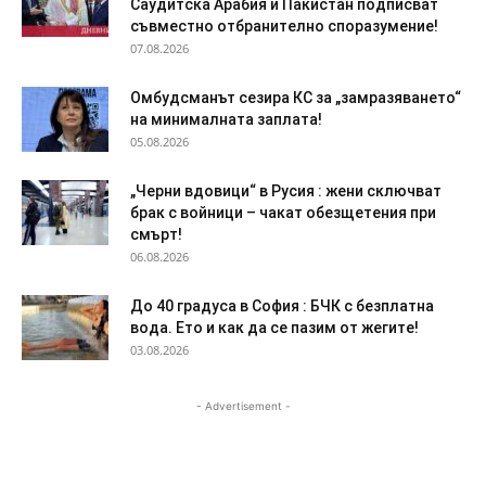
Саудитска Арабия и Пакистан подписват
съвместно отбранително споразумение!
07.08.2026
Омбудсманът сезира КС за „замразяването“
на минималната заплата!
05.08.2026
„Черни вдовици“ в Русия : жени сключват
брак с войници – чакат обезщетения при
смърт!
06.08.2026
До 40 градуса в София : БЧК с безплатна
вода. Ето и как да се пазим от жегите!
03.08.2026
- Advertisement -