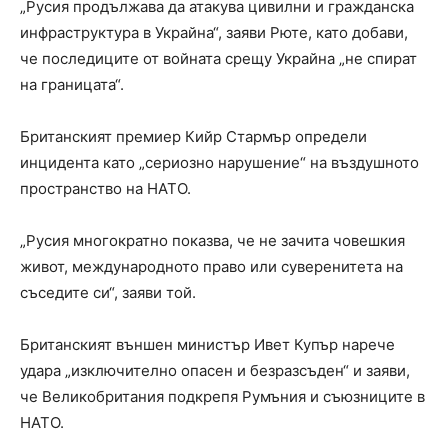
„Русия продължава да атакува цивилни и гражданска
инфраструктура в Украйна“, заяви Рюте, като добави,
че последиците от войната срещу Украйна „не спират
на границата“.
Британският премиер Кийр Стармър определи
инцидента като „сериозно нарушение“ на въздушното
пространство на НАТО.
„Русия многократно показва, че не зачита човешкия
живот, международното право или суверенитета на
съседите си“, заяви той.
Британският външен министър Ивет Купър нарече
удара „изключително опасен и безразсъден“ и заяви,
че Великобритания подкрепя Румъния и съюзниците в
НАТО.