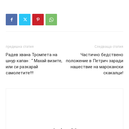
предишна статия
Следваща статия
Радев хвана Тромпета на
Частично бедствено
шнур капан : “ Махай визите,
положение в Петрич заради
или си разкарай
нашествие на марокански
самолетите!!!
скакалци!