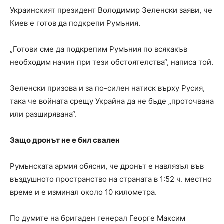
Украинският президент Володимир Зеленски заяви, че
Киев е готов да подкрепи Румъния.
„Готови сме да подкрепим Румъния по всякакъв
необходим начин при тези обстоятелства“, написа той.
Зеленски призова и за по-силен натиск върху Русия,
така че войната срещу Украйна да не бъде „проточвана
или разширявана“.
Защо дронът не е бил свален
Румънската армия обясни, че дронът е навлязъл във
въздушното пространство на страната в 1:52 ч. местно
време и е изминал около 10 километра.
По думите на бригаден генерал Георге Максим