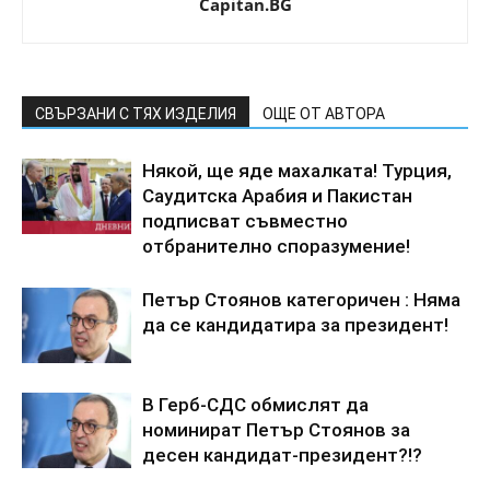
Capitan.BG
СВЪРЗАНИ С ТЯХ ИЗДЕЛИЯ
ОЩЕ ОТ АВТОРА
Някой, ще яде махалката! Турция,
Саудитска Арабия и Пакистан
подписват съвместно
отбранително споразумение!
Петър Стоянов категоричен : Няма
да се кандидатира за президент!
В Герб-СДС обмислят да
номинират Петър Стоянов за
десен кандидат-президент?!?