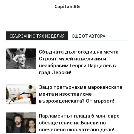
Capitan.BG
СВЪРЗАНИ С ТЯХ ИЗДЕЛИЯ
ОЩЕ ОТ АВТОРА
Сбъдната дългогодишна мечта:
Строят музей на великия и
незабравим Георги Парцалев в
град Левски!
Защо прегърнахме мароканската
мечта и изоставихме
възрожденската? От мързел!
Парламентът плаща 6 млн. евро
обезщетение на Баневи по
спечелено окончателно дело!