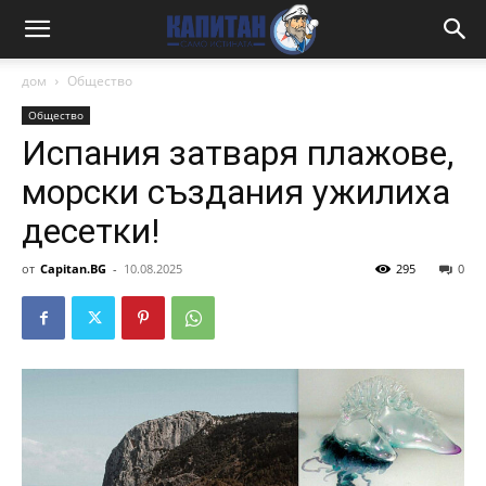
дом
Общество
Общество
Испания затваря плажове,
морски създания ужилиха
десетки!
от
Capitan.BG
-
10.08.2025
295
0