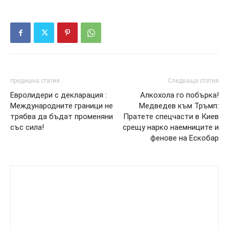
предишна статия
Следваща статия
Евролидери с декларация :
Алкохола го побърка!
Международните граници не
Медведев към Тръмп:
трябва да бъдат променяни
Пратете спецчасти в Киев
със сила!
срещу нарко наемниците и
фенове на Ескобар