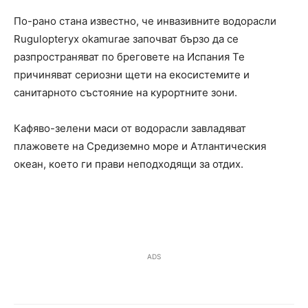
По-рано стана известно, че инвазивните водорасли
Rugulopteryx okamurae започват бързо да се
разпространяват по бреговете на Испания Те
причиняват сериозни щети на екосистемите и
санитарното състояние на курортните зони.
Кафяво-зелени маси от водорасли завладяват
плажовете на Средиземно море и Атлантическия
океан, което ги прави неподходящи за отдих.
ADS