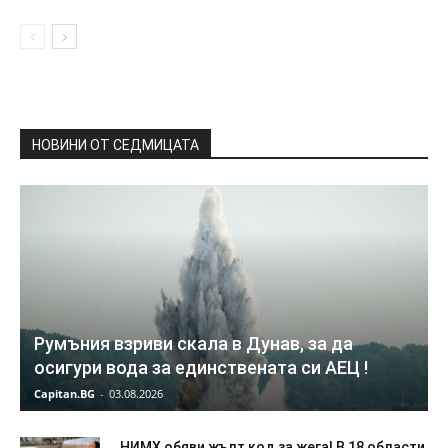
НОВИНИ ОТ СЕДМИЦАТА
Румъния взриви скала в Дунав, за да
осигури вода за единствената си АЕЦ !
Capitan.BG
-
03.08.2026
НИМХ обяви жълт код за жега! В 18 области