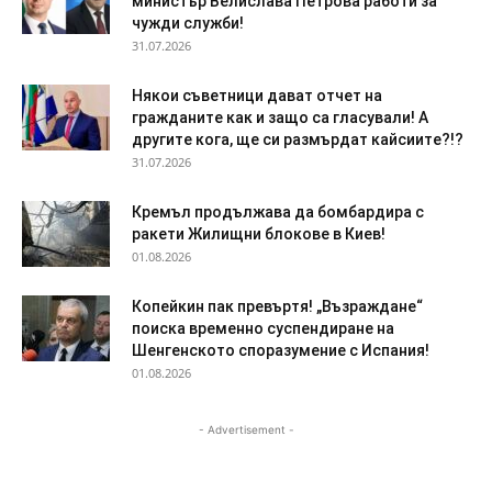
министър Велислава Петрова работи за
чужди служби!
31.07.2026
Някои съветници дават отчет на
гражданите как и защо са гласували! А
другите кога, ще си размърдат кайсиите?!?
31.07.2026
Кремъл продължава да бомбардира с
ракети Жилищни блокове в Киев!
01.08.2026
Копейкин пак превъртя! „Възраждане“
поиска временно суспендиране на
Шенгенското споразумение с Испания!
01.08.2026
- Advertisement -