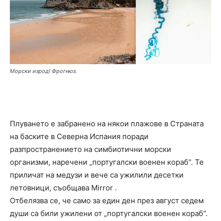
Морски изрод! Фрогнюз.
Плуването е забранено на някои плажове в Страната
на баските в Северна Испания поради
разпространението на симбиотични морски
организми, наречени „португалски военен кораб“. Те
приличат на медузи и вече са ужилили десетки
летовници, съобщава Mirror .
Отбелязва се, че само за един ден през август седем
души са били ужилени от „португалски военен кораб“.