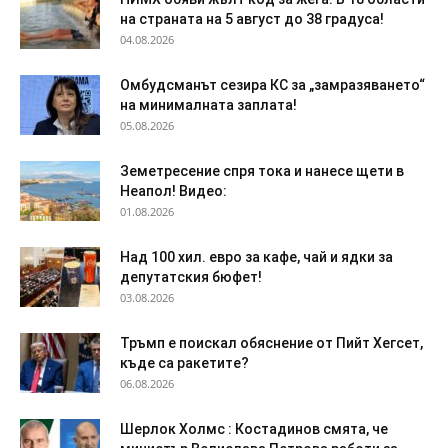
на страната на 5 август до 38 градуса!
04.08.2026
Омбудсманът сезира КС за „замразяването“
на минималната заплата!
05.08.2026
Земетресение спря тока и нанесе щети в
Неапол! Видео:
01.08.2026
Над 100 хил. евро за кафе, чай и ядки за
депутатския бюфет!
03.08.2026
Тръмп е поискал обяснение от Пийт Хегсет,
къде са ракетите?
06.08.2026
Шерлок Холмс : Костадинов смята, че