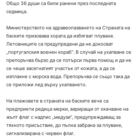
Общо 36 души са били ранени през последната
седмица.
Министерството на здравеопазването на Страната на
баските призовава хората да избягват плуване.
Летовниците са предупредени да не докосват
„португалския военен кораб“. В случай на ухапване се
препоръчва бързо да се потърси първа помощ и да не
се чеше засегнатият участък от кожата, а да се
изплакне с морска вода. Препоръчва се също така да
се приложи лед върху ухапването.
На плажовете в страната на баските вече са
предприети редица мерки, вариращи от окачване на
жълт флаг с надпис „медузи“, предупреждаващ за
тяхното присъствие, до пълна забрана за плуване,
сигнализирана с червен флаг.