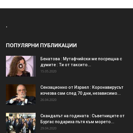
.
ПОПУЛЯРНИ ПУБЛИКАЦИИ
Бенатова : Мутафчийски ме посрещна с
думите : Ти от таксито...
15.05.2020
Сензационно от Израел : Коронавирусът
изчезва сам след 70 дни, независимо...
26.04.2020
Скандалът на годината : Съветниците от
Бургас подариха пътя към морето...
29.04.2020