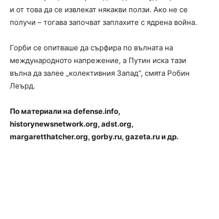
и от това да се извлекат някакви ползи. Ако не се
получи – тогава започват заплахите с ядрена война.
Горби се опитваше да сърфира по вълната на
международното напрежение, а Путин иска тази
вълна да залее „колективния Запад“, смята Робин
Леърд.
По материали на defense.info,
historynewsnetwork.org, adst.org,
margaretthatcher.org, gorby.ru, gazeta.ru и др.