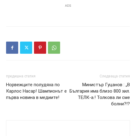
ADS
предишна статия
Следваща статия
Норвежците полудяха по
Министър Гуцанов : „В
Карлос Насар! Шампионът е
България има близо 800 хил.
първа новина в медиите!
ТЕЛК-а.! Толкова ли сме
болни?!?