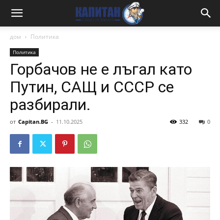
дом
Политика
Политика
Горбачов не е лъгал като
Путин, САЩ и СССР се
разбирали.
от
Capitan.BG
-
11.10.2025
332
0