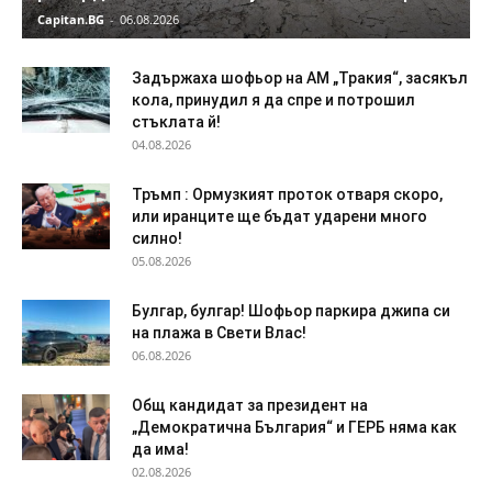
Capitan.BG
-
06.08.2026
Задържаха шофьор на АМ „Тракия“, засякъл
кола, принудил я да спре и потрошил
стъклата й!
04.08.2026
Тръмп : Ормузкият проток отваря скоро,
или иранците ще бъдат ударени много
силно!
05.08.2026
Булгар, булгар! Шофьор паркира джипа си
на плажа в Свети Влас!
06.08.2026
Общ кандидат за президент на
„Демократична България“ и ГЕРБ няма как
да има!
02.08.2026