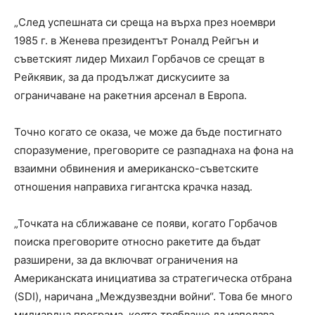
„След успешната си среща на върха през ноември
1985 г. в Женева президентът Роналд Рейгън и
съветският лидер Михаил Горбачов се срещат в
Рейкявик, за да продължат дискусиите за
ограничаване на ракетния арсенал в Европа.
Точно когато се оказа, че може да бъде постигнато
споразумение, преговорите се разпаднаха на фона на
взаимни обвинения и американско-съветските
отношения направиха гигантска крачка назад.
„Точката на сближаване се появи, когато Горбачов
поиска преговорите относно ракетите да бъдат
разширени, за да включват ограничения на
Американската инициатива за стратегическа отбрана
(SDI), наричана „Междузвездни войни“. Това бе много
милиардна програма, която трябваше да използва