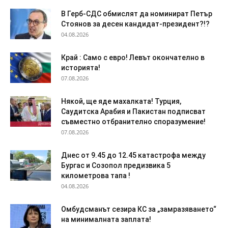
В Герб-СДС обмислят да номинират Петър
Стоянов за десен кандидат-президент?!?
04.08.2026
Край : Само с евро! Левът окончателно в
историята!
07.08.2026
Някой, ще яде махалката! Турция,
Саудитска Арабия и Пакистан подписват
съвместно отбранително споразумение!
07.08.2026
Днес от 9.45 до 12.45 катастрофа между
Бургас и Созопол предизвика 5
километрова тапа !
04.08.2026
Омбудсманът сезира КС за „замразяването“
на минималната заплата!