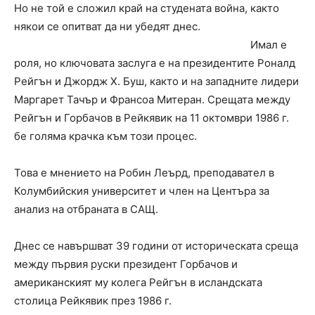
Но не той е сложил край на студената война, както
някои се опитват да ни убедят днес.
Имал е
роля, но ключовата заслуга е на президентите Роналд
Рейгън и Джордж Х. Буш, както и на западните лидери
Маргарет Тачър и Франсоа Митеран. Срещата между
Рейгън и Горбачов в Рейкявик на 11 октомври 1986 г.
бе голяма крачка към този процес.
Това е мнението на Робин Леърд, преподавател в
Колумбийския университет и член на Центъра за
анализ на отбраната в САЩ.
Днес се навършват 39 години от историческата среща
между първия руски президент Горбачов и
американският му колега Рейгън в исландската
столица Рейкявик през 1986 г.