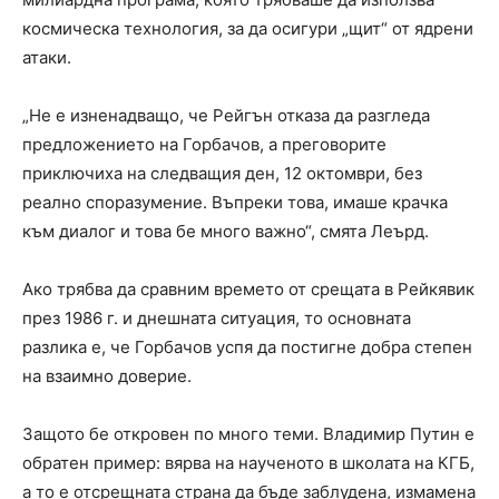
космическа технология, за да осигури „щит“ от ядрени
атаки.
„Не е изненадващо, че Рейгън отказа да разгледа
предложението на Горбачов, а преговорите
приключиха на следващия ден, 12 октомври, без
реално споразумение. Въпреки това, имаше крачка
към диалог и това бе много важно“, смята Леърд.
Ако трябва да сравним времето от срещата в Рейкявик
през 1986 г. и днешната ситуация, то основната
разлика е, че Горбачов успя да постигне добра степен
на взаимно доверие.
Защото бе откровен по много теми. Владимир Путин е
обратен пример: вярва на наученото в школата на КГБ,
а то е отсрещната страна да бъде заблудена, измамена