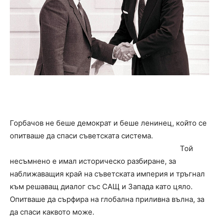
Горбачов не беше демократ и беше ленинец, който се
опитваше да спаси съветската система.
Той
несъмнено е имал историческо разбиране, за
наближаващия край на съветската империя и тръгнал
към решаващ диалог със САЩ и Запада като цяло.
Опитваше да сърфира на глобална приливна вълна, за
да спаси каквото може.