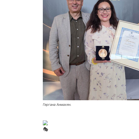
Гергана Анмахян.