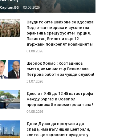
Capitan.BG
-
03.08.2026
Саудитските шейхове се ядосаха!
Подготвят морска и сухопътна
офанзива срещу хусите! Турция,
Пакистан, Египет и още 12
държави подкрепят коалицията!
01.08.2026
Шерлок Холмс : Костадинов
смята, че министър Велислава
Петрова работи за чужди служби!
31.07.2026
Днес от 9.45 до 12.45 катастрофа
между Бургас и Созопол
предизвика 5 километрова тапа !
04.08.2026
Дори Дунав да продължи да
спада, има въглищни централи,
които ще задоволят нуждата у