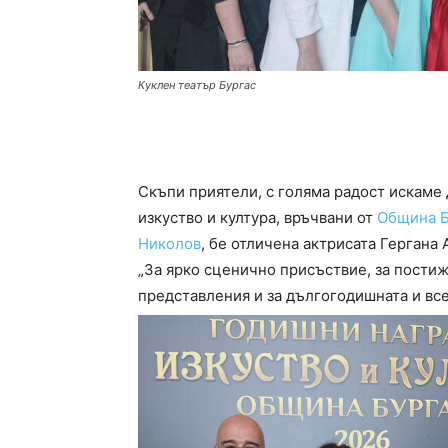
Куклен театър Бургас
Скъпи приятели, с голяма радост искаме 
изкуство и култура, връчвани от
Община Б
Николов
, бе отличена актрисата Гергана 
„За ярко сценично присъствие, за постиж
представления и за дългогодишната и все