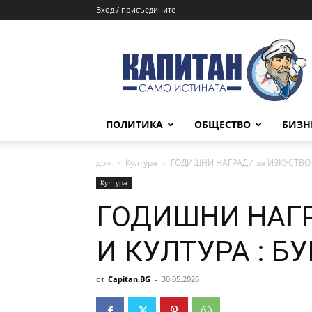
Вход / присъедините
КАПИТАН
ПОЛИТИКА
ОБЩЕСТВО
БИЗН
дом
Култура
ГОДИШНИ НАГРАДИ за ИЗКУСТВО И
Култура
ГОДИШНИ НАГР
И КУЛТУРА : БУ
от
Capitan.BG
-
30.05.2026