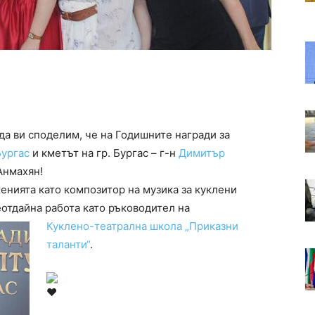
да ви споделим, че на Годишните награди за
ургас
и кметът на гр. Бургас – г-н
Димитър
Анмахян!
енията като композитор на музика за куклени
отдайна работа като ръководител на
Куклено-театрална школа „Приказни
таланти“
.