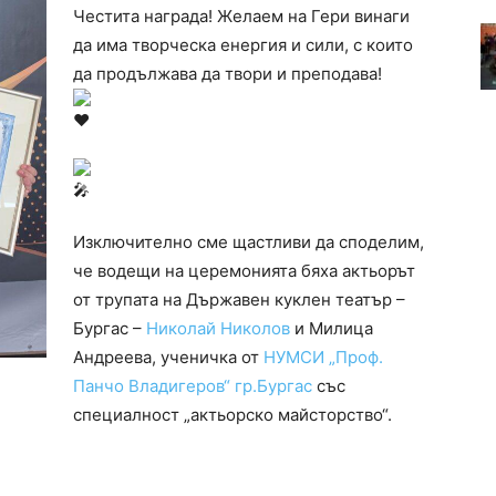
Честита награда! Желаем на Гери винаги
да има творческа енергия и сили, с които
да продължава да твори и преподава!
Изключително сме щастливи да споделим,
че водещи на церемонията бяха актьорът
от трупата на Държавен куклен театър –
Бургас –
Николай Николов
и Милица
Андреева, ученичка от
НУМСИ „Проф.
Панчо Владигеров“ гр.Бургас
със
специалност „актьорско майсторство“.