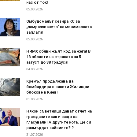
нас от ток!
05.08.2026
Омбудсманът сезира КС за
„замразяването“ на минималната
заплата!
05.08.2026
НИМХ обяви жълт код за жега! В
18 области на страната на 5
август до 38 градуса!
04.08.2026
Кремъл продължава да
бомбардира с ракети Жилищни
блокове в Киев!
01.08.2026
Някои съветници дават отчет на
гражданите как и защо са
гласували! А другите кога, ще си
размърдат кайсиите?!?
31.07.2026