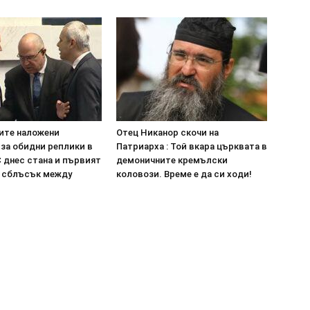
ите наложени
Отец Никанор скочи на
за обидни реплики в
Патриарха : Той вкара църквата в
 днес стана и първият
демоничните кремълски
 сблъсък между
коловози. Време е да си ходи!