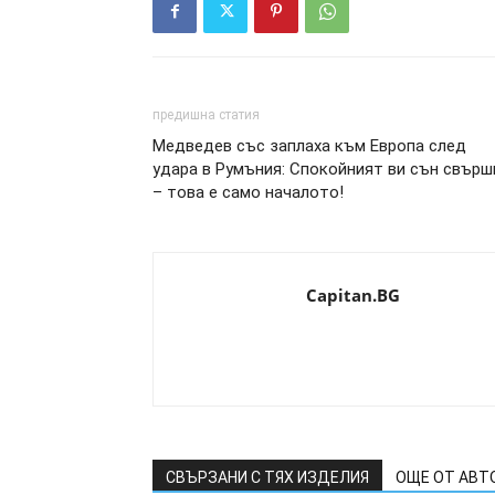
предишна статия
Медведев със заплаха към Европа след
удара в Румъния: Спокойният ви сън свърш
– това е само началото!
Capitan.BG
СВЪРЗАНИ С ТЯХ ИЗДЕЛИЯ
ОЩЕ ОТ АВТ