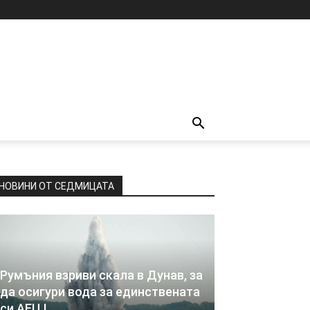
НОВИНИ ОТ СЕДМИЦАТА
Румъния взриви скала в Дунав, за
да осигури вода за единствената
си АЕЦ !