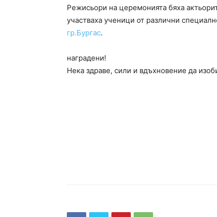
Режисьори на церемонията бяха актьорит
участваха ученици от различни специалн
гр.Бургас
.
Честито
наградени!
Нека здраве, сили и вдъхновение да изоб