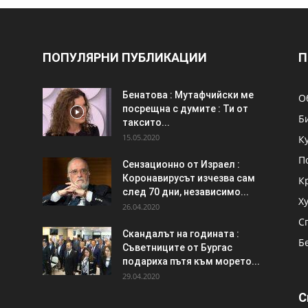
ПОПУЛЯРНИ ПУБЛИКАЦИИ
П
Бенатова : Мутафчийски ме
О
посрещна с думите : Ти от
Б
таксито...
15.05.2020
К
П
Сензационно от Израел :
Коронавирусът изчезва сам
К
след 70 дни, независимо...
Х
26.04.2020
С
Скандалът на годината :
Б
Съветниците от Бургас
подариха пътя към морето...
29.04.2020
С