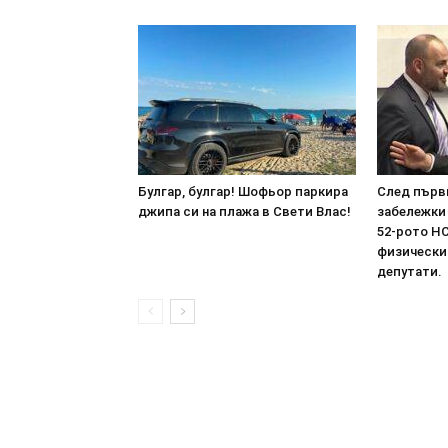
Булгар, булгар! Шофьор паркира
След първ
джипа си на плажа в Свети Влас!
забележки 
52-рото НС
физически
депутати.