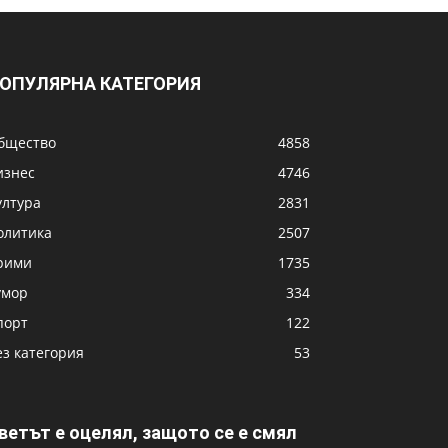
ОПУЛЯРНА КАТЕГОРИЯ
бщество
4858
изнес
4746
ултура
2831
олитика
2507
рими
1735
умор
334
порт
122
ез категория
53
ветът е оцелял, защото се е смял