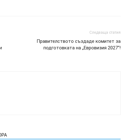
Следваща статия
Правителството създаде комитет за
и
подготовката на „Евровизия 2027“!
ОРА