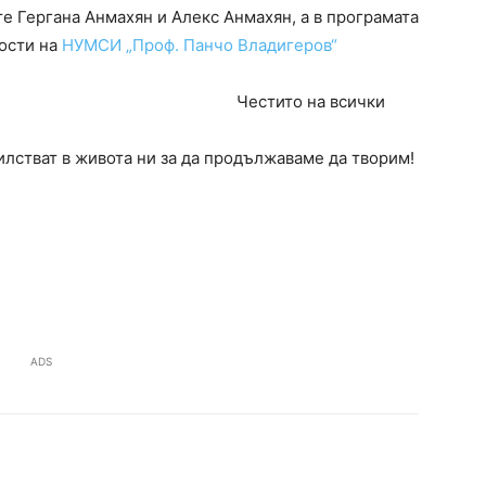
е Гергана Анмахян и Алекс Анмахян, а в програмата
ости на
НУМСИ „Проф. Панчо Владигеров“
 на всички
илстват в живота ни за да продължаваме да творим!
ADS