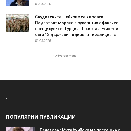
05.08.2026
Саудитските шейхове се ядосаха!
Подготвят морска и сухопътна офанзива
срещу хусите! Турция, Пакистан, Египет и
още 12 държави подкрепят коалицията!
01.08.2026
- Advertisement -
.
ПОПУЛЯРНИ ПУБЛИКАЦИИ
Бенатова : Мутафчийски ме посрещна с