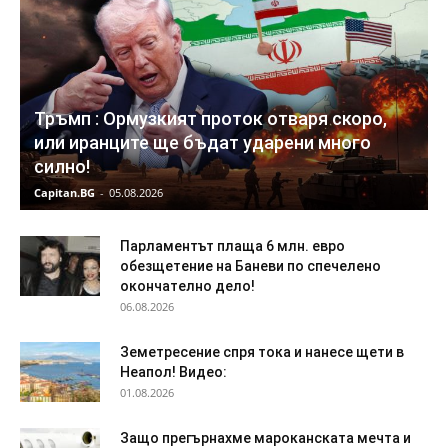
Тръмп : Ормузкият проток отваря скоро,
или иранците ще бъдат ударени много
силно!
Capitan.BG
-
05.08.2026
Парламентът плаща 6 млн. евро
обезщетение на Баневи по спечелено
окончателно дело!
06.08.2026
Земетресение спря тока и нанесе щети в
Неапол! Видео:
01.08.2026
Защо прегърнахме мароканската мечта и