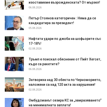
изоставихме възрожденската? От мързел!
06.08.2026
Петър Стоянов категоричен : Няма да се
кандидатира за президент!
05.08.2026
Нафтата удари по джоба на шофьорите със
17-18%!
02.08.2026
Тръмп е поискал обяснение от Пийт Хегсет,
къде са ракетите?
06.08.2026
Затвориха над 30 обекта по Черноморието,
наложени са над 120 акта за нарушения!
02.08.2026
Омбудсманът сезира КС за „замразяването“
на минималната заплата!