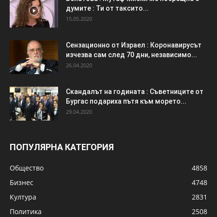
думите : Ти от таксито...
15.05.2020
Сензационно от Израел : Коронавирусът
изчезва сам след 70 дни, независимо...
26.04.2020
Скандалът на годината : Съветниците от
Бургас подариха пътя към морето...
29.04.2020
ПОПУЛЯРНА КАТЕГОРИЯ
Общество
4858
Бизнес
4748
Култура
2831
Политика
2508