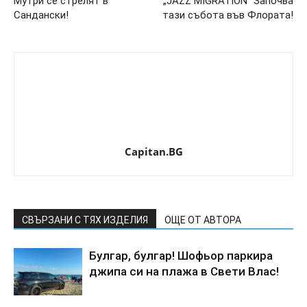
Мутри се стрелят в
„JAZZ MIGRATION“ Започва
Сандански!
тази събота във Флората!
Capitan.BG
СВЪРЗАНИ С ТЯХ ИЗДЕЛИЯ
ОЩЕ ОТ АВТОРА
Булгар, булгар! Шофьор паркира
джипа си на плажа в Свети Влас!