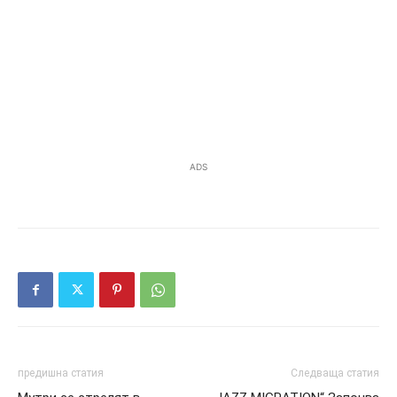
ADS
предишна статия
Следваща статия