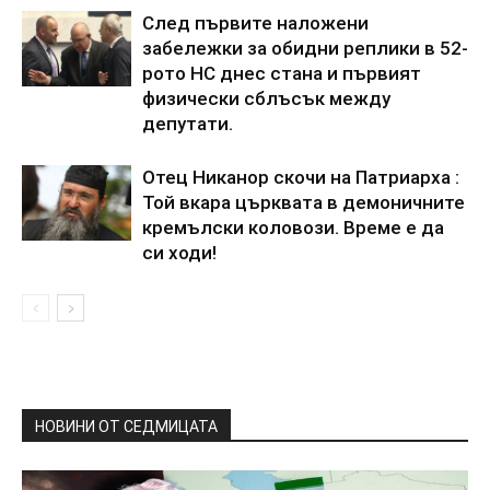
След първите наложени
забележки за обидни реплики в 52-
рото НС днес стана и първият
физически сблъсък между
депутати.
Отец Никанор скочи на Патриарха :
Той вкара църквата в демоничните
кремълски коловози. Време е да
си ходи!
НОВИНИ ОТ СЕДМИЦАТА