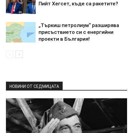
Пийт Хегсет, къде са ракетите?
„Търкиш петролиум“ разширява
присъствието си с енергийни
проекти в България!
НОВИНИ ОТ СЕДМИЦАТА