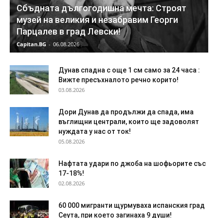
Сбъдната дългогодишна мечта: Строят
музей на великия и незабравим Георги
Парцалев в град Левски!
Capitan.BG
-
06.08.2026
Дунав спадна с още 1 см само за 24 часа :
Вижте пресъхналото речно корито!
03.08.2026
Дори Дунав да продължи да спада, има
въглищни централи, които ще задоволят
нуждата у нас от ток!
05.08.2026
Нафтата удари по джоба на шофьорите със
17-18%!
02.08.2026
60 000 мигранти щурмуваха испанския град
Сеута, при което загинаха 9 души!