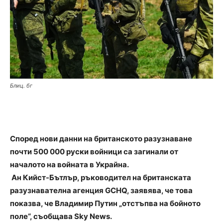
Блиц. бг
Според нови данни на британското разузнаване
почти 500 000 руски войници са загинали от
началото на войната в Украйна.
Ан Кийст-Бътлър, ръководител на британската
разузнавателна агенция GCHQ, заявява, че това
показва, че Владимир Путин „отстъпва на бойното
поле“, съобщава Sky News.