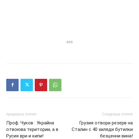
ADS
предишна статия
Следваща статия
Проф. Чуков : Украйна
Грузия отвори резерв на
отвоюва територии, а в
Сталин с 40 хиляди бутилки
Русия ври и кипи!
безценни вина!