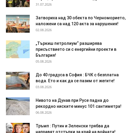
31.07.2026
Затвориха над 30 обекта по Черноморието,
наложени са над 120 акта за нарушения!
02.08.2026
„Търкиш петролиум“ разширява
присъствието си с енергийни проекти в
България!
05.08.2026
До 40 градуса в София : БЧК с безплатна
вода. Ето и как да се пазим от жегите!
03.08.2026
Нивото на Дунав при Русе падна до
рекордно ниските минус 101 сантиметра!
06.08.2026
Тръмп : Путин и Зеленски трябва да
направят отстъпки за край на войната!