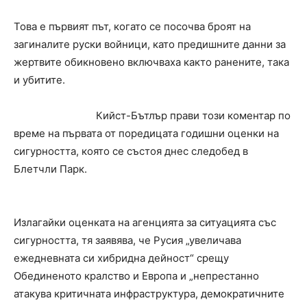
Това е първият път, когато се посочва броят на
загиналите руски войници, като предишните данни за
жертвите обикновено включваха както ранените, така
и убитите.
Кийст-Бътлър прави този коментар по
време на първата от поредицата годишни оценки на
сигурността, която се състоя днес следобед в
Блетчли Парк.
Излагайки оценката на агенцията за ситуацията със
сигурността, тя заявява, че Русия „увеличава
ежедневната си хибридна дейност“ срещу
Обединеното кралство и Европа и „непрестанно
атакува критичната инфраструктура, демократичните