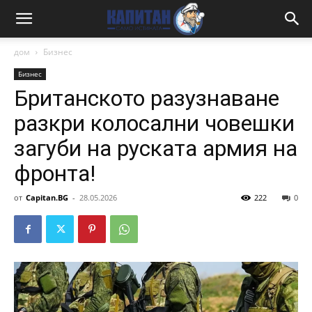
дом
Бизнес
Бизнес
Британското разузнаване
разкри колосални човешки
загуби на руската армия на
фронта!
от
Capitan.BG
-
28.05.2026
222
0