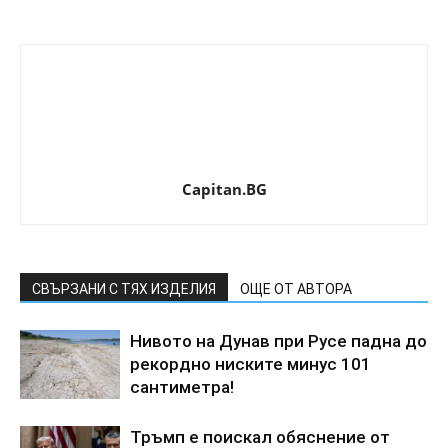
Capitan.BG
СВЪРЗАНИ С ТЯХ ИЗДЕЛИЯ
ОЩЕ ОТ АВТОРА
Нивото на Дунав при Русе падна до
рекордно ниските минус 101
сантиметра!
Тръмп е поискал обяснение от