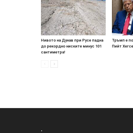
Нивото на Дунав при Русе падна
Тръмп е п
до рекордно ниските минус 101
Пийт Хегсе
сантиметра!
.