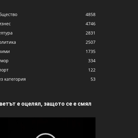
бщество
4858
изнес
4746
ултура
2831
олитика
2507
рими
1735
умор
334
порт
122
ез категория
53
ветът е оцелял, защото се е смял
идео