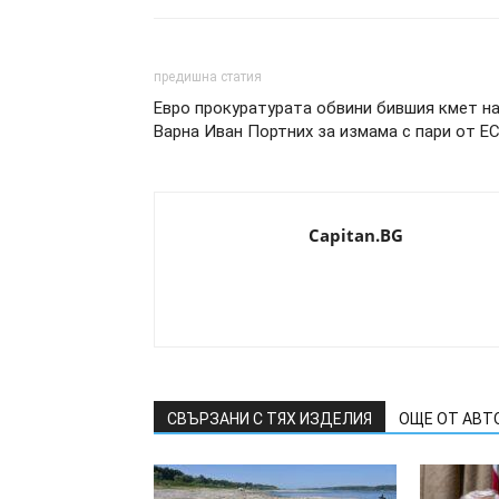
предишна статия
Евро прокуратурата обвини бившия кмет н
Варна Иван Портних за измама с пари от ЕС
Capitan.BG
СВЪРЗАНИ С ТЯХ ИЗДЕЛИЯ
ОЩЕ ОТ АВТ