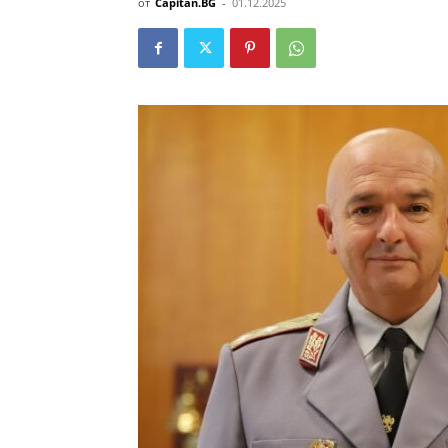
от
Capitan.BG
-
01.12.2025