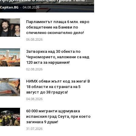
Capitan.BG
-
04.08.2026
Парламентът плаща 6 млн. евро
обезщетение на Баневи по
спечелено окончателно дело!
06.08.2026
Затвориха над 30 обекта по
Черноморието, наложени са над
120 акта за нарушения!
02.08.2026
НИМХ обяви жълт код за жега! В
18 области на страната на 5
август до 38 градуса!
04.08.2026
60 000 мигранти щурмуваха
испанския град Сеута, при което
загинаха 9 души!
31.07.2026