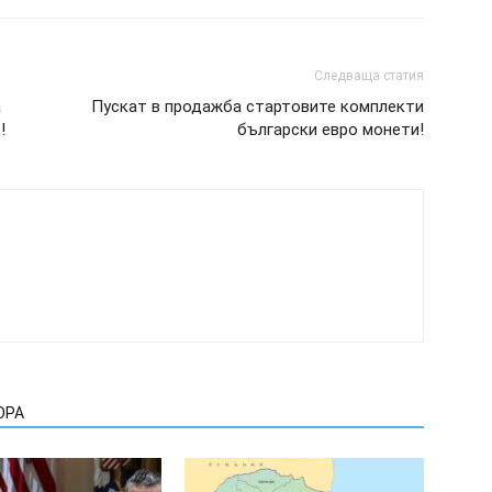
Следваща статия
а
Пускат в продажба стартовите комплекти
!
български евро монети!
ОРА