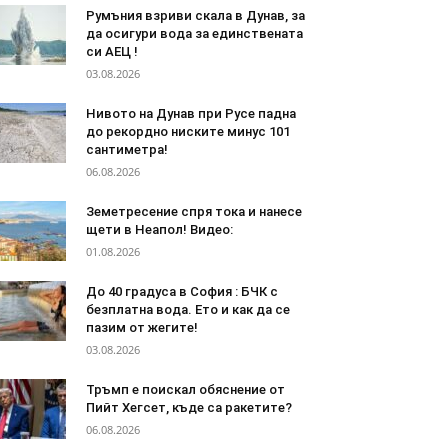
Румъния взриви скала в Дунав, за
да осигури вода за единствената
си АЕЦ !
03.08.2026
Нивото на Дунав при Русе падна
до рекордно ниските минус 101
сантиметра!
06.08.2026
Земетресение спря тока и нанесе
щети в Неапол! Видео:
01.08.2026
До 40 градуса в София : БЧК с
безплатна вода. Ето и как да се
пазим от жегите!
03.08.2026
Тръмп е поискал обяснение от
Пийт Хегсет, къде са ракетите?
06.08.2026