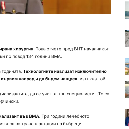
ирана хирургия.
Това отчете пред БНТ началникът
ки по повод 134 години ВМА.
а годината.
Технологиите навлизат изключително
а вървим напред и да бъдем нащрек
, изтъкна той.
ализантите, да се учат от топ специалисти. „Те са
афчийски.
иализант във ВМА.
Три години лечебното
а извършва трансплантации на бъбреци.