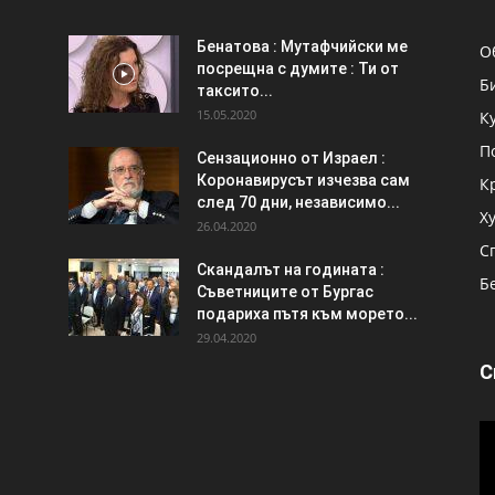
Бенатова : Мутафчийски ме
О
посрещна с думите : Ти от
Б
таксито...
15.05.2020
К
П
Сензационно от Израел :
Коронавирусът изчезва сам
К
след 70 дни, независимо...
Х
26.04.2020
С
Скандалът на годината :
Б
Съветниците от Бургас
подариха пътя към морето...
29.04.2020
С
В