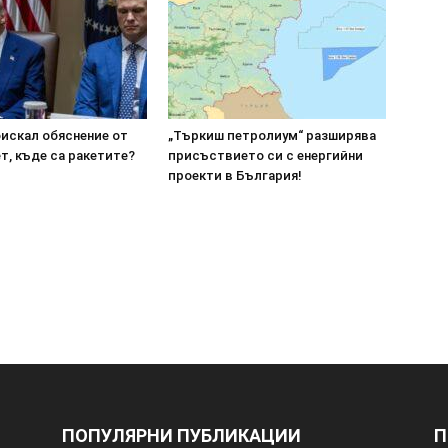
оискал обяснение от
„Търкиш петролиум“ разширява
т, къде са ракетите?
присъствието си с енергийни
проекти в България!
ПОПУЛЯРНИ ПУБЛИКАЦИИ
П