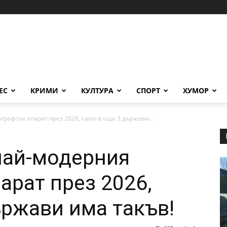
ЕС
КРИМИ
КУЛТУРА
СПОРТ
ХУМОР
афски апарат през 2026, само в още 3 държави...
най-модерния
арат през 2026,
ържави има такъв!