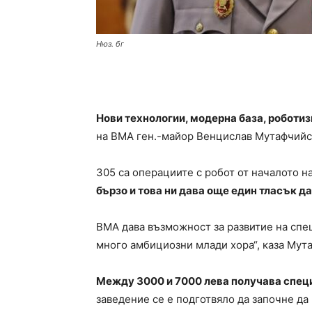
Нюз. бг
Нови технологии, модерна база, роботиз
на ВМА ген.-майор Венцислав Мутафчийс
305 са операциите с робот от началото н
бързо и това ни дава още един тласък д
ВМА дава възможност за развитие на специ
много амбициозни млади хора“, каза Мут
Между 3000 и 7000 лева получава спец
заведение се е подготвяло да започне д