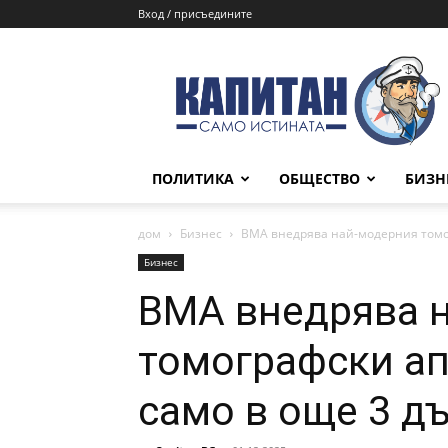
Вход / присъедините
КАПИТАН
ПОЛИТИКА
ОБЩЕСТВО
БИЗН
дом
Бизнес
ВМА внедрява най-модерния томогр
Бизнес
ВМА внедрява 
томографски ап
само в още 3 д