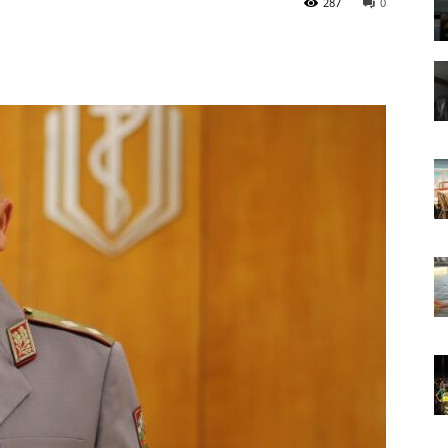
287
0