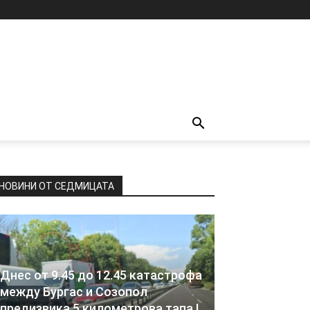
НОВИНИ ОТ СЕДМИЦАТА
Днес от 9.45 до 12.45 катастрофа
между Бургас и Созопол
предизвика 5 километрова тапа !