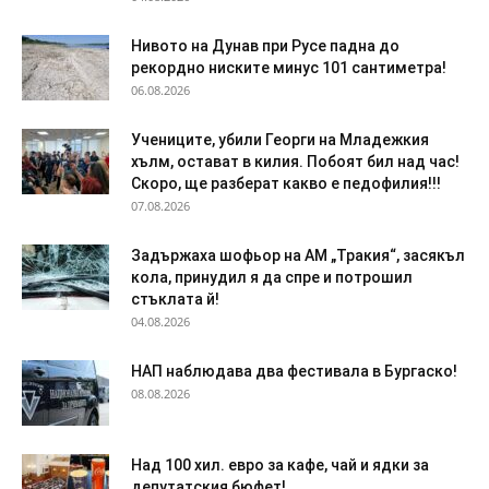
Нивото на Дунав при Русе падна до
рекордно ниските минус 101 сантиметра!
06.08.2026
Учениците, убили Георги на Младежкия
хълм, остават в килия. Побоят бил над час!
Скоро, ще разберат какво е педофилия!!!
07.08.2026
Задържаха шофьор на АМ „Тракия“, засякъл
кола, принудил я да спре и потрошил
стъклата й!
04.08.2026
НАП наблюдава два фестивала в Бургаско!
08.08.2026
Над 100 хил. евро за кафе, чай и ядки за
депутатския бюфет!