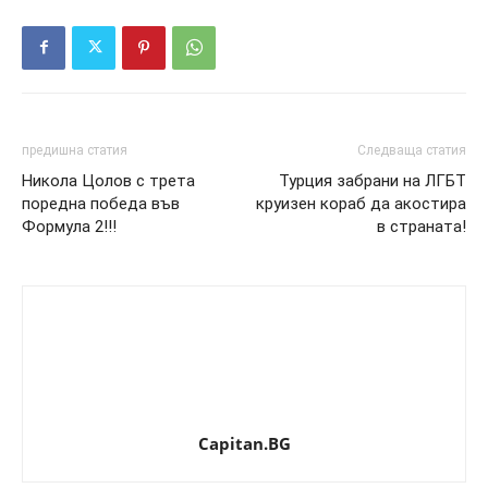
предишна статия
Следваща статия
Никола Цолов с трета
Турция забрани на ЛГБТ
поредна победа във
круизен кораб да акостира
Формула 2!!!
в страната!
Capitan.BG