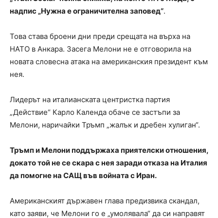
надпис „Нужна е ограничителна заповед“
.
Това става броени дни преди срещата на върха на
НАТО в Анкара. Засега Мелони не е отговорила на
новата словесна атака на американския президент към
нея.
Лидерът на италианската центристка партия
„Действие“ Карло Календа обаче се застъпи за
Мелони, наричайки Тръмп „жалък и дребен хулиган“.
Тръмп и Мелони поддържаха приятелски отношения,
докато той не се скара с нея заради отказа на Италия
да помогне на САЩ във войната с Иран.
Американският държавен глава предизвика скандал,
като заяви, че Мелони го е „умолявала“ да си направят