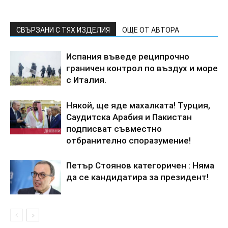
СВЪРЗАНИ С ТЯХ ИЗДЕЛИЯ
ОЩЕ ОТ АВТОРА
Испания въведе реципрочно
граничен контрол по въздух и море
с Италия.
Някой, ще яде махалката! Турция,
Саудитска Арабия и Пакистан
подписват съвместно
отбранително споразумение!
Петър Стоянов категоричен : Няма
да се кандидатира за президент!