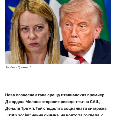
Злобния Тромпет!
Нова словесна атака срещу италианския премиер
Джорджа Мелони отправи президентът на САЩ
Доналд Тръмп. Той сподели в социалната си мрежа
„Truth Social“ нейна снимка, на която тя го гледа, с