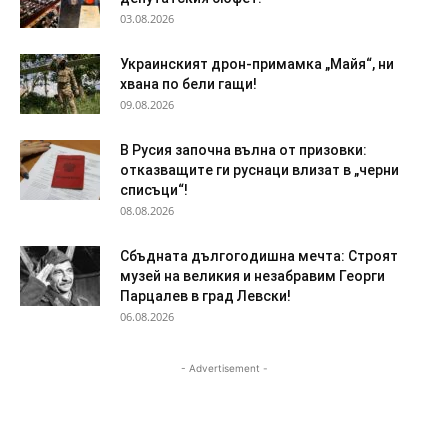
03.08.2026
Украинският дрон-примамка „Майя“, ни
хвана по бели гащи!
09.08.2026
В Русия започна вълна от призовки:
отказващите ги руснаци влизат в „черни
списъци“!
08.08.2026
Сбъдната дългогодишна мечта: Строят
музей на великия и незабравим Георги
Парцалев в град Левски!
06.08.2026
- Advertisement -