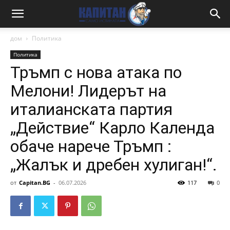
дом
Политика
Политика
Тръмп с нова атака по
Мелони! Лидерът на
италианската партия
„Действие“ Карло Календа
обаче нарече Тръмп :
„Жалък и дребен хулиган!“.
от
Capitan.BG
-
06.07.2026
117
0