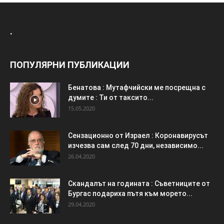
.
ПОПУЛЯРНИ ПУБЛИКАЦИИ
Бенатова : Мутафчийски ме посрещна с
думите : Ти от таксито...
15.05.2020
Сензационно от Израел : Коронавирусът
изчезва сам след 70 дни, независимо...
26.04.2020
Скандалът на годината : Съветниците от
Бургас подариха пътя към морето...
29.04.2020