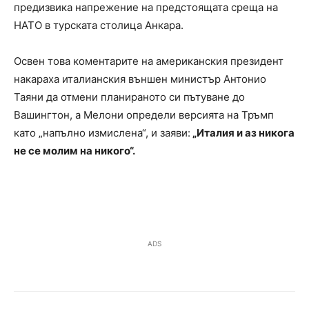
предизвика напрежение на предстоящата среща на
НАТО в турската столица Анкара.
Освен това коментарите на американския президент
накараха италианския външен министър Антонио
Таяни да отмени планираното си пътуване до
Вашингтон, а Мелони определи версията на Тръмп
като „напълно измислена“, и заяви:
„Италия и аз никога
не се молим на никого“.
ADS