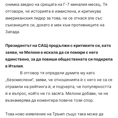
снимка заедно на срещата на Г-7 миналия месец. Тя
отговори, че историята е измислена, и критикува
американския лидер за това, че се отнася зле със
съюзниците си, докато е мек към противниците на
Запада.
Президентът на САЩ продължи с критиките си, като
заяви, че Мелони е искала да се помири с него
единствено, за да повиши обществената си подкрепа
в Италия
.
В отговор тя определи думите му като
„безсмислени“, заяви, че отношенията ѝ с него не са се
отразили на рейтинга ѝ, и подчерта, че популярността
ѝ е въпрос, който не го засяга. Мелони добави, че не
възнамерява да коментира повече този спор.
Това ново изявление на Тръмп също така може да