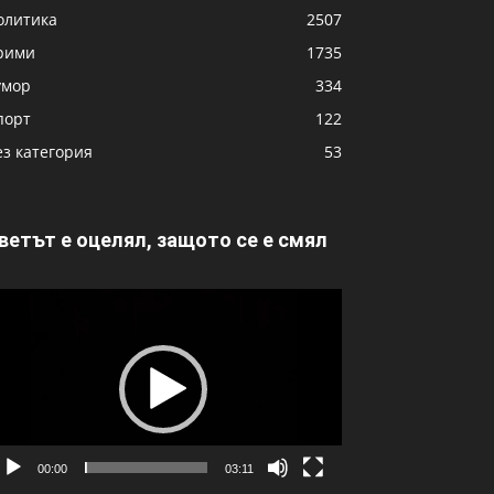
олитика
2507
рими
1735
умор
334
порт
122
ез категория
53
ветът е оцелял, защото се е смял
идео
00:00
03:11