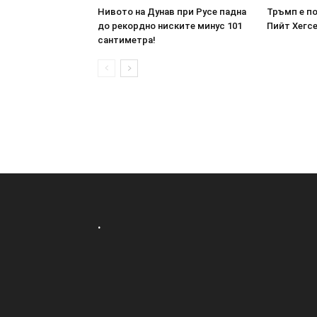
Нивото на Дунав при Русе падна
Тръмп е п
до рекордно ниските минус 101
Пийт Хегсе
сантиметра!
.