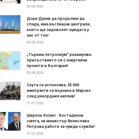
06.08.2026
Дори Дунав да продължи да
спада, има въглищни централи,
които ще задоволят нуждата у
нас от ток!
05.08.2026
„Търкиш петролиум“ разширява
присъствието си с енергийни
проекти в България!
05.08.2026
Сеута се успокоява: 25 000
имигранти се върнаха в Мароко
след рекордния наплив!
31.07.2026
Шерлок Холмс : Костадинов
смята, че министър Велислава
Петрова работи за чужди служби!
31.07.2026