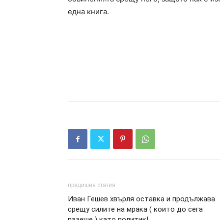
една книга.
предишна статия
Иван Гешев хвърля оставка и продължава
срещу силите на мрака ( които до сега
пазеше ) като политик!