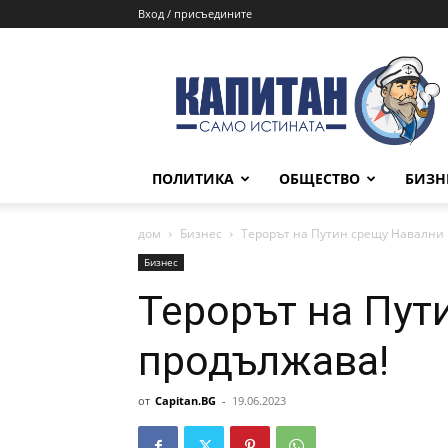
Вход / присъедините
КАПИТАН
ПОЛИТИКА
ОБЩЕСТВО
БИЗН
дом
Бизнес
Терорът на Путин срещу Навални
Бизнес
Терорът на Пут
продължава!
от
Capitan.BG
-
19.06.2023