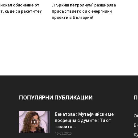
оискал обяснение от
„Търкиш петролиум“ разширява
т, къде са ракетите?
присъствието си с енергийни
проекти в България!
ПОПУЛЯРНИ ПУБЛИКАЦИИ
П
Бенатова : Мутафчийски ме
О
посрещна с думите : Ти от
Б
таксито...
15.05.2020
К