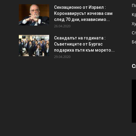
П
Сензационно от Израел :
Коронавирусът изчезва сам
К
след 70 дни, независимо...
Х
26.04.2020
С
Скандалът на годината :
Б
Съветниците от Бургас
подариха пътя към морето...
29.04.2020
С
В