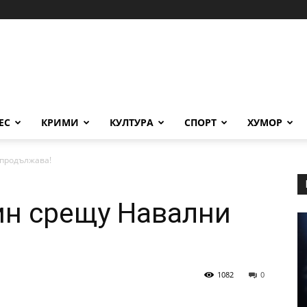
ЕС
КРИМИ
КУЛТУРА
СПОРТ
ХУМОР
 продължава!
ин срещу Навални
1082
0