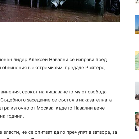
ионен лидер Алексей Навални се изправи пред
ви обвинения в екстремизъм, предаде Ройтерс,
бвинения, срокът на лишаването му от свобода
 Съдебното заседание се състоя в наказателната
етра източно от Москва, където Навални вече
на години.
ласти, че се опитват да го пречупят в затвора, за