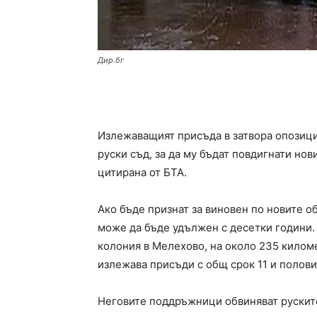
Дир.бг
Излежаващият присъда в затвора опозиц
руски съд, за да му бъдат повдигнати но
цитирана от БТА.
Ако бъде признат за виновен по новите о
може да бъде удължен с десетки години.
колония в Мелехово, на около 235 килом
излежава присъди с общ срок 11 и полови
Неговите поддръжници обвиняват руските в