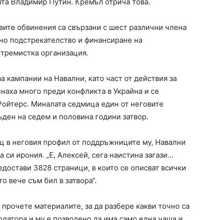
нта Владимир Путин. Кремъл отрича това.
ите обвинения са свързани с шест различни члена
лно подстрекателство и финансиране на
стремистка организация.
а кампании на Навални, като част от действия за
наха много преди конфликта в Украйна и се
Ройтерс. Миналата седмица един от неговите
ден на седем и половина години затвор.
ц в неговия профил от поддръжниците му, Навални
 си ирония. „Е, Алексей, сега наистина загази…
достави 3828 страници, в които се описват всички
о вече съм бил в затвора“.
 прочете материалите, за да разбере какви точно са
олатора и му е позволено да има само една чаша и