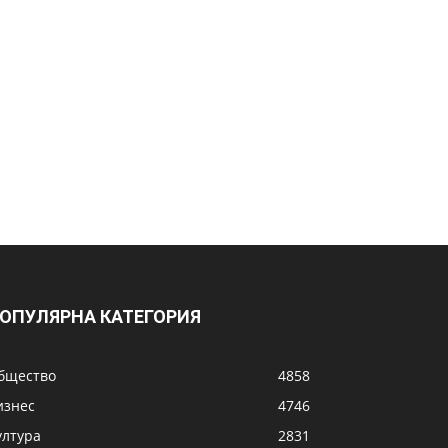
ОПУЛЯРНА КАТЕГОРИЯ
бщество
4858
изнес
4746
ултура
2831