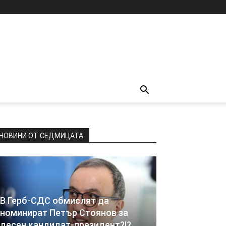
НОВИНИ ОТ СЕДМИЦАТА
В Герб-СДС обмислят да
номинират Петър Стоянов за
десен кандидат-президент?!?