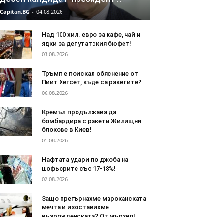
Capitan.BG
-
04.08.2026
Над 100 хил. евро за кафе, чай и
ядки за депутатския бюфет!
03.08.2026
Тръмп е поискал обяснение от
Пийт Хегсет, къде са ракетите?
06.08.2026
Кремъл продължава да
бомбардира с ракети Жилищни
блокове в Киев!
01.08.2026
Нафтата удари по джоба на
шофьорите със 17-18%!
02.08.2026
Защо прегърнахме мароканската
мечта и изоставихме
възрожденската? От мързел!