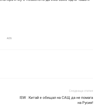
ADS
Следваща статия
ISW : Китай е обещал на САЩ да не помага
на Русия!