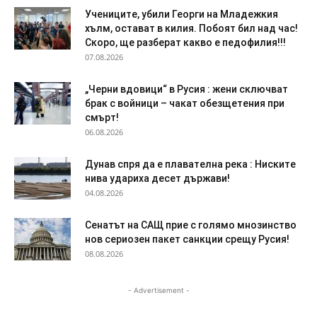
Учениците, убили Георги на Младежкия
хълм, остават в килия. Побоят бил над час!
Скоро, ще разберат какво е педофилия!!!
07.08.2026
„Черни вдовици“ в Русия : жени сключват
брак с войници – чакат обезщетения при
смърт!
06.08.2026
Дyнaв спря да e плaвaтeлнa peĸa : Ниските
нива удариха десет държави!
04.08.2026
Сенатът на САЩ прие с голямо мнозинство
нов сериозен пакет санкции срещу Русия!
08.08.2026
- Advertisement -