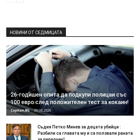
НОВИНИ ОТ СЕДМИЦАТА
26-годишен опита да подкупи полицаи със
100 евро след положителен тест за кокаин!
Capitan.BG
-
09.08.2026
Съдия Петко Минев за децата убийци :
Разбили са главата му и са ползвали раната
за пепелник!