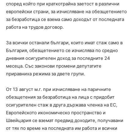
според който при краткотрайна заетост в различни
европейски страни, за изчисляване на обезщетението
за безработица се взема само доходът от последната
работа на трудов договор.
За всички останали българи, които имат стаж само в
България, обезщетението се изчислява по средно
дневния осигурителен доход за последните 24
месеца. Със законови промени депутатите
приравниха режима за двете групи.
От 13 август м.г. при изчисляване на паричните
обезщетения за безработица на лица с придобит
осигурителен стаж в друга държава членка на ЕС,
Европейското икономическо пространство и
Швейцария се вземат предвид доходите, получавани
от тях по време на последната им работа и всички