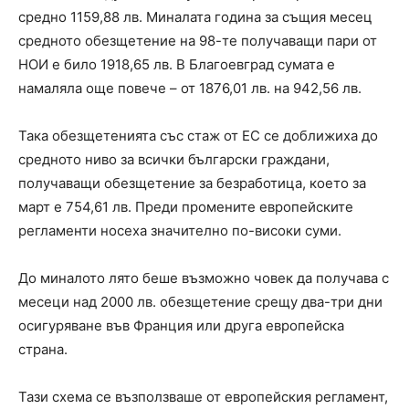
средно 1159,88 лв. Миналата година за същия месец
средното обезщетение на 98-те получаващи пари от
НОИ е било 1918,65 лв. В Благоевград сумата е
намаляла още повече – от 1876,01 лв. на 942,56 лв.
Така обезщетенията със стаж от ЕС се доближиха до
средното ниво за всички български граждани,
получаващи обезщетение за безработица, което за
март е 754,61 лв. Преди промените европейските
регламенти носеха значително по-високи суми.
До миналото лято беше възможно човек да получава с
месеци над 2000 лв. обезщетение срещу два-три дни
осигуряване във Франция или друга европейска
страна.
Тази схема се възползваше от европейския регламент,