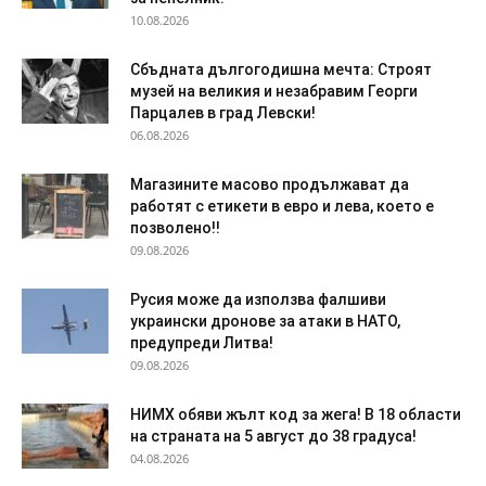
10.08.2026
Сбъдната дългогодишна мечта: Строят
музей на великия и незабравим Георги
Парцалев в град Левски!
06.08.2026
Магазините масово продължават да
работят с етикети в евро и лева, което е
позволено!!
09.08.2026
Русия може да използва фалшиви
украински дронове за атаки в НАТО,
предупреди Литва!
09.08.2026
НИМХ обяви жълт код за жега! В 18 области
на страната на 5 август до 38 градуса!
04.08.2026