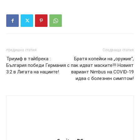
предишна статия
Следваща статия
Триумф в тайбрека :
Братя копейки на „оружие“,
България победи Германия с
пак идват маските!!! Новият
3:2 в Лигата на нациите!
вариант Nimbus на COVID-19
идва с болезнен симптом!