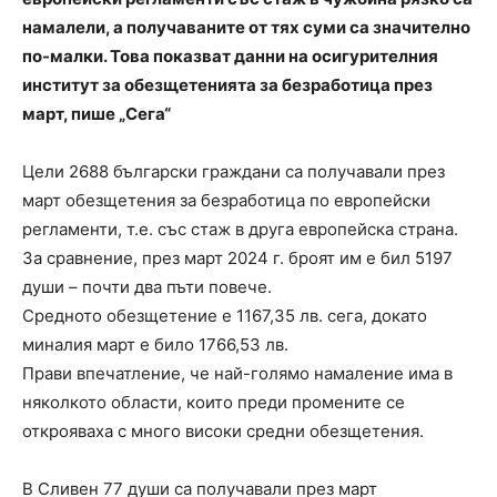
намалели, а получаваните от тях суми са значително
по-малки. Това показват данни на осигурителния
институт за обезщетенията за безработица през
март, пише „Сега“
Цели 2688 български граждани са получавали през
март обезщетения за безработица по европейски
регламенти, т.е. със стаж в друга европейска страна.
За сравнение, през март 2024 г. броят им е бил 5197
души – почти два пъти повече.
Средното обезщетение е 1167,35 лв. сега, докато
миналия март е било 1766,53 лв.
Прави впечатление, че най-голямо намаление има в
няколкото области, които преди промените се
открояваха с много високи средни обезщетения.
В Сливен 77 души са получавали през март