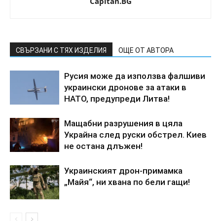
Capitan.BG
СВЪРЗАНИ С ТЯХ ИЗДЕЛИЯ
ОЩЕ ОТ АВТОРА
Русия може да използва фалшиви
украински дронове за атаки в
НАТО, предупреди Литва!
Мащабни разрушения в цяла
Украйна след руски обстрел. Киев
не остана длъжен!
Украинският дрон-примамка
„Майя“, ни хвана по бели гащи!