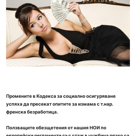
Промените в Кодекса за социално осигуряване
успяха да пресекат опитите за измама с т.нар.
френска безработица.
Ползващите обезщетения от нашия НОИ по
европейски регламенти със стаж в чужбина рязко са