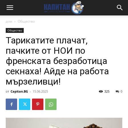
дом
Общество
Общество
Тарикатите плачат,
пачките от НОИ по
френската безработица
секнаха! Айде на работа
мързеливци!
от
Capitan.BG
-
15.06.2025
325
0