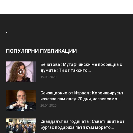
.
ПОПУЛЯРНИ ПУБЛИКАЦИИ
Бенатова : Мутафчийски ме посрещна с
думите : Ти от таксито...
15.05.2020
Сензационно от Израел : Коронавирусът
изчезва сам след 70 дни, независимо...
26.04.2020
Скандалът на годината : Съветниците от
Бургас подариха пътя към морето...