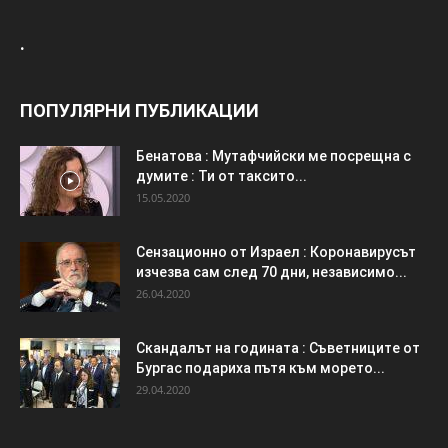
.
ПОПУЛЯРНИ ПУБЛИКАЦИИ
Бенатова : Мутафчийски ме посрещна с
думите : Ти от таксито...
15.05.2020
Сензационно от Израел : Коронавирусът
изчезва сам след 70 дни, независимо...
26.04.2020
Скандалът на годината : Съветниците от
Бургас подариха пътя към морето...
29.04.2020