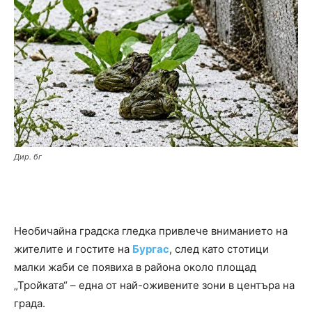
Дир. бг
Необичайна градска гледка привлече вниманието на
жителите и гостите на
Бургас
, след като стотици
малки жаби се появиха в района около площад
„Тройката“ – една от най-оживените зони в центъра на
града.