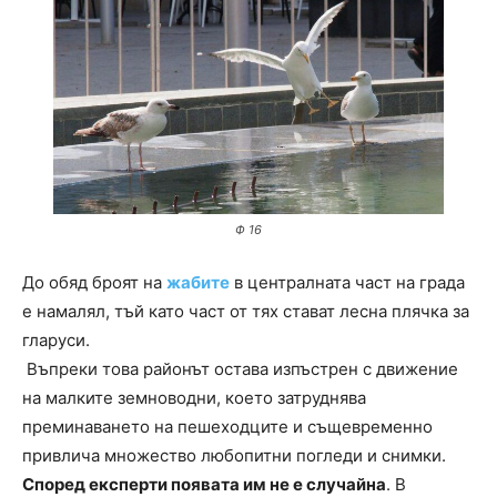
Ф 16
До обяд броят на
жабите
в централната част на града
е намалял, тъй като част от тях стават лесна плячка за
гларуси.
Въпреки това районът остава изпъстрен с движение
на малките земноводни, което затруднява
преминаването на пешеходците и същевременно
привлича множество любопитни погледи и снимки.
Според експерти появата им не е случайна
. В