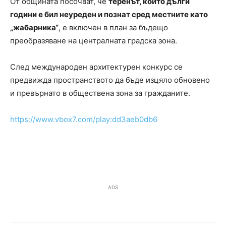
От общината посочват, че
теренът, който дълги
години е бил неуреден и познат сред местните като
„жабарника“
, е включен в план за бъдещо
преобразяване на централната градска зона.
След международен архитектурен конкурс се
предвижда пространството да бъде изцяло обновено
и превърнато в обществена зона за гражданите.
https://www.vbox7.com/play:dd3aeb0db6
ADS