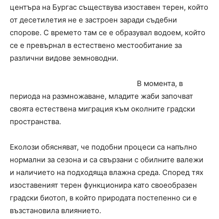
центъра на Бургас съществува изоставен терен, който
от десетилетия не е застроен заради съдебни
спорове. С времето там се е образувал водоем, който
се е превърнал в естествено местообитание за
различни видове земноводни.
В момента, в
периода на размножаване, младите жаби започват
своята естествена миграция към околните градски
пространства.
Еколози обясняват, че подобни процеси са напълно
нормални за сезона и са свързани с обилните валежи
и наличието на подходяща влажна среда. Според тях
изоставеният терен функционира като своеобразен
градски биотоп, в който природата постепенно си е
възстановила влиянието.