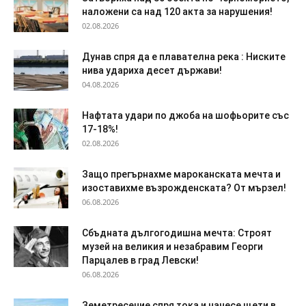
наложени са над 120 акта за нарушения!
02.08.2026
Дyнaв спря да e плaвaтeлнa peĸa : Ниските
нива удариха десет държави!
04.08.2026
Нафтата удари по джоба на шофьорите със
17-18%!
02.08.2026
Защо прегърнахме мароканската мечта и
изоставихме възрожденската? От мързел!
06.08.2026
Сбъдната дългогодишна мечта: Строят
музей на великия и незабравим Георги
Парцалев в град Левски!
06.08.2026
Земетресение спря тока и нанесе щети в