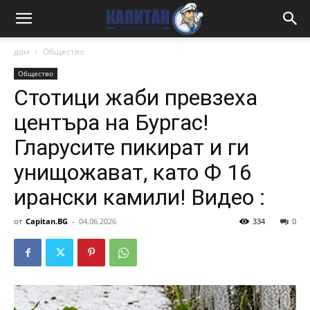
дом
Общество
Общество
Стотици жаби превзеха
центъра на Бургас!
Гларусите пикират и ги
унищожават, като Ф 16
ирански камили! Видео :
от
Capitan.BG
-
04.06.2026
334
0