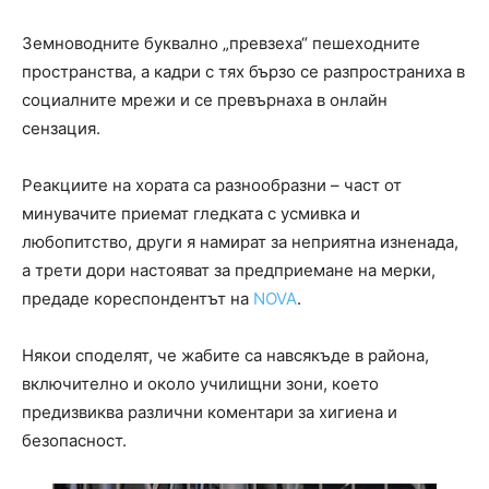
Земноводните буквално „превзеха“ пешеходните
пространства, а кадри с тях бързо се разпространиха в
социалните мрежи и се превърнаха в онлайн
сензация.
Реакциите на хората са разнообразни – част от
минувачите приемат гледката с усмивка и
любопитство, други я намират за неприятна изненада,
а трети дори настояват за предприемане на мерки,
предаде кореспондентът на
NOVA
.
Някои споделят, че жабите са навсякъде в района,
включително и около училищни зони, което
предизвиква различни коментари за хигиена и
безопасност.