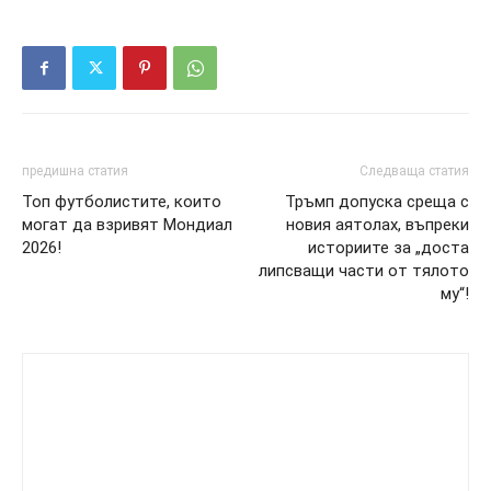
предишна статия
Следваща статия
Топ футболистите, които
Тръмп допуска среща с
могат да взривят Мондиал
новия аятолах, въпреки
2026!
историите за „доста
липсващи части от тялото
му“!