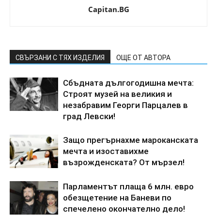
Capitan.BG
СВЪРЗАНИ С ТЯХ ИЗДЕЛИЯ
ОЩЕ ОТ АВТОРА
Сбъдната дългогодишна мечта:
Строят музей на великия и
незабравим Георги Парцалев в
град Левски!
Защо прегърнахме мароканската
мечта и изоставихме
възрожденската? От мързел!
Парламентът плаща 6 млн. евро
обезщетение на Баневи по
спечелено окончателно дело!