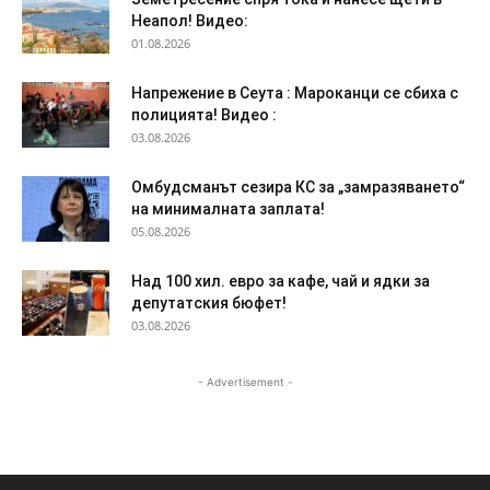
Неапол! Видео:
01.08.2026
Напрежение в Сеута : Мароканци се сбиха с
полицията! Видео :
03.08.2026
Омбудсманът сезира КС за „замразяването“
на минималната заплата!
05.08.2026
Над 100 хил. евро за кафе, чай и ядки за
депутатския бюфет!
03.08.2026
- Advertisement -