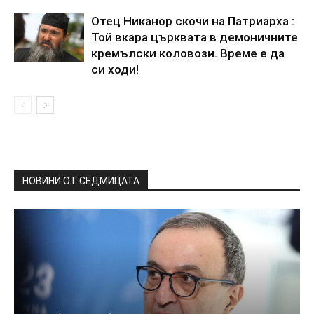
Отец Никанор скочи на Патриарха :
Той вкара църквата в демоничните
кремълски коловози. Време е да
си ходи!
НОВИНИ ОТ СЕДМИЦАТА