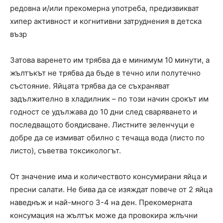
редовна и/или прекомерна употреба, предизвикват
хипер активност и когнитивни затруднения в детска
възр
Затова варенето им трябва да е минимум 10 минути, а
жълтъкът не трябва да бъде в течно или полутечно
състояние. Яйцата трябва да се съхраняват
задължително в хладилник – по този начин срокът им
годност се удължава до 10 дни след сваряването и
последващото боядисване. Листните зеленчуци е
добре да се измиват обилно с течаща вода (листо по
листо), съветва токсикологът.
От значение има и количеството консумирани яйца и
пресни салати. Не бива да се изяждат повече от 2 яйца
наведнъж и най-много 3-4 на ден. Прекомерната
консумация на жълтък може да провокира жлъчни