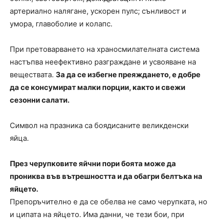
артериално налягане, ускорен пулс; сънливост и
умора, главоболие и колапс.
При претоварването на храносмилателната система
настъпва неефективно разграждане и усвояване на
веществата.
За да се избегне преяждането, е добре
да се консумират малки порции, както и свежи
сезонни салати.
Символ на празника са боядисаните великденски
яйца.
През черупковите яйчни пори боята може да
прониква във вътрешността и да обагри белтъка на
яйцето.
Препоръчително е да се обелва не само черупката, но
и ципата на яйцето. Има данни, че тези бои, при