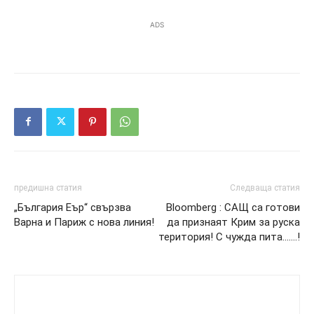
ADS
предишна статия
Следваща статия
„България Еър“ свързва
Bloomberg : САЩ са готови
Варна и Париж с нова линия!
да признаят Крим за руска
територия! С чужда пита…….!