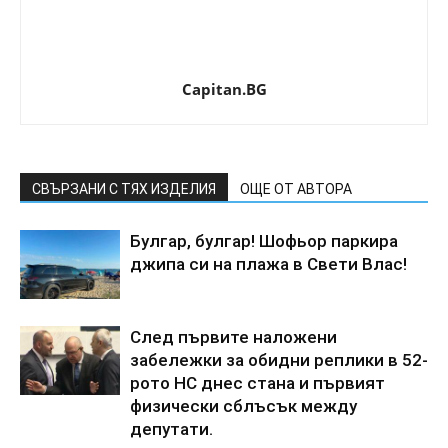
Capitan.BG
СВЪРЗАНИ С ТЯХ ИЗДЕЛИЯ
ОЩЕ ОТ АВТОРА
Булгар, булгар! Шофьор паркира
джипа си на плажа в Свети Влас!
След първите наложени
забележки за обидни реплики в 52-
рото НС днес стана и първият
физически сблъсък между
депутати.