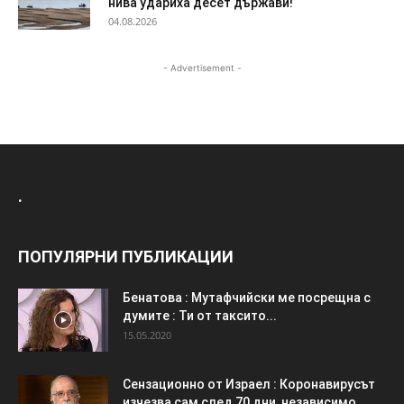
нива удариха десет държави!
04.08.2026
- Advertisement -
.
ПОПУЛЯРНИ ПУБЛИКАЦИИ
Бенатова : Мутафчийски ме посрещна с
думите : Ти от таксито...
15.05.2020
Сензационно от Израел : Коронавирусът
изчезва сам след 70 дни, независимо...