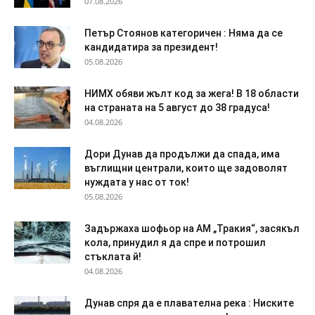
07.08.2026
Петър Стоянов категоричен : Няма да се
кандидатира за президент!
05.08.2026
НИМХ обяви жълт код за жега! В 18 области
на страната на 5 август до 38 градуса!
04.08.2026
Дори Дунав да продължи да спада, има
въглищни централи, които ще задоволят
нуждата у нас от ток!
05.08.2026
Задържаха шофьор на АМ „Тракия“, засякъл
кола, принудил я да спре и потрошил
стъклата й!
04.08.2026
Дyнaв спря да e плaвaтeлнa peĸa : Ниските