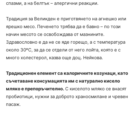
спазми, а на белтък – алергични реакции.
Традиция за Великден е приготвянето на агнешко или
ярешко месо. Печенето трябва да е бавно – по този
начин месото се освобождава от мазнините.
Здравословно е да не се яде горещо, а с температура
около 30ºС, за да се отдели от него лойта, която е с
много холестерол, казва още доц. Нейкова.
Традиционен елемент са калоричните козунаци, като
съчетаване консумацията им с натурално кисело
мляко е препоръчително.
С киселото мляко се внасят
пробиотици, нужни за доброто храносмилане и чревен
пасаж.