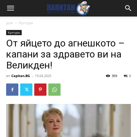
дом
Култура
Култура
От яйцето до агнешкото –
капани за здравето ви на
Великден!
от
Capitan.BG
-
19.04.2025
369
0