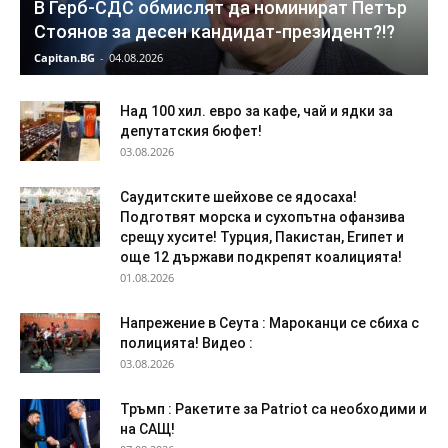
В Герб-СДС обмислят да номинират Петър
Стоянов за десен кандидат-президент?!?
Capitan.BG
-
04.08.2026
Над 100 хил. евро за кафе, чай и ядки за
депутатския бюфет!
03.08.2026
Саудитските шейхове се ядосаха!
Подготвят морска и сухопътна офанзива
срещу хусите! Турция, Пакистан, Египет и
още 12 държави подкрепят коалицията!
01.08.2026
Напрежение в Сеута : Мароканци се сбиха с
полицията! Видео :
03.08.2026
Тръмп : Ракетите за Patriot са необходими и
на САЩ!