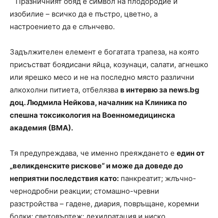
Празничният обяд е символ на плодородие и
изобилие – всичко да е пъстро, цветно, а
настроението да е слънчево.
Задължителен елемент е богатата трапеза, на която
присъстват боядисани яйца, козунаци, салати, агнешко
или ярешко месо и не на последно място различни
алкохолни питиета, отбелязва
в интервю за news.bg
доц. Людмила Нейкова, началник на Клиника по
спешна токсикология на Военномедицинска
академия (ВМА).
Тя предупреждава, че именно преяждането е
един от
„великденските рискове“ и може да доведе до
неприятни последствия като:
панкреатит; жлъчно-
чернодробни реакции; стомашно-чревни
разстройства – гадене, диария, повръщане, коремни
болки; световъртеж; дехидратация и ниско