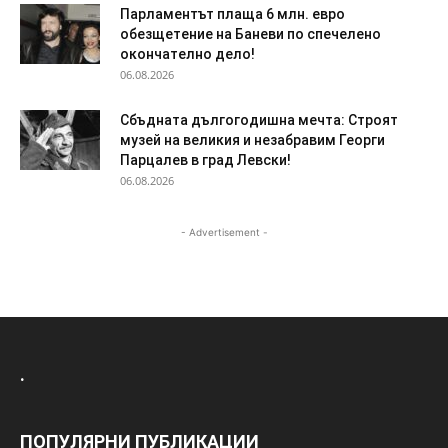
Парламентът плаща 6 млн. евро
обезщетение на Баневи по спечелено
окончателно дело!
06.08.2026
Сбъдната дългогодишна мечта: Строят
музей на великия и незабравим Георги
Парцалев в град Левски!
06.08.2026
- Advertisement -
.
ПОПУЛЯРНИ ПУБЛИКАЦИИ