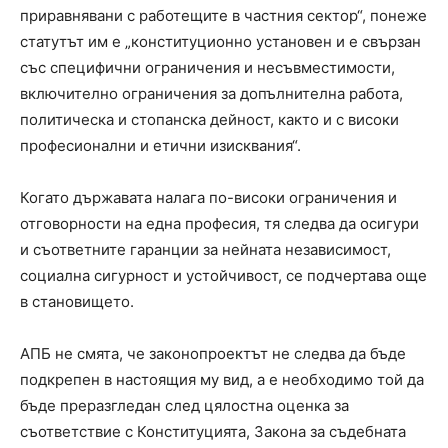
приравнявани с работещите в частния сектор“, понеже
статутът им е „конституционно установен и е свързан
със специфични ограничения и несъвместимости,
включително ограничения за допълнителна работа,
политическа и стопанска дейност, както и с високи
професионални и етични изисквания“.
Когато държавата налага по-високи ограничения и
отговорности на една професия, тя следва да осигури
и съответните гаранции за нейната независимост,
социална сигурност и устойчивост, се подчертава още
в становището.
АПБ не смята, че законопроектът не следва да бъде
подкрепен в настоящия му вид, а е необходимо той да
бъде преразгледан след цялостна оценка за
съответствие с Конституцията, Закона за съдебната