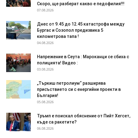
Скоро, ще разберат какво е педофилия!!!
07.08.2026
Днес от 9.45 до 12.45 катастрофа между
Бургас и Созопол предизвика 5
километрова тапа !
04.08.2026
Напрежение в Сеута : Мароканци се сбиха с
полицията! Видео :
03.08.2026
„Търкиш петролиум“ разширява
присъствието си с енергийни проекти в
България!
05.08.2026
Тръмп е поискал обяснение от Пийт Хегсет,
къде са ракетите?
06.08.2026