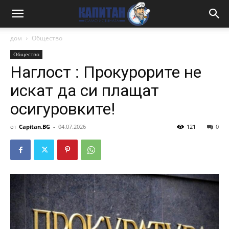
дом
Общество
Общество
Наглост : Прокурорите не
искат да си плащат
осигуровките!
от
Capitan.BG
-
04.07.2026
121
0