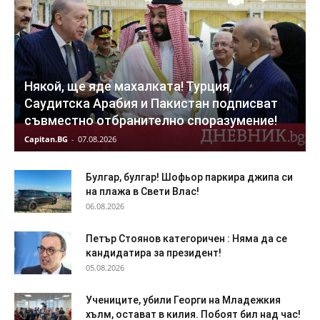
Някой, ще яде махалката! Турция,
Саудитска Арабия и Пакистан подписват
съвместно отбранително споразумение!
Capitan.BG
-
07.08.2026
Булгар, булгар! Шофьор паркира джипа си
на плажа в Свети Влас!
06.08.2026
Петър Стоянов категоричен : Няма да се
кандидатира за президент!
05.08.2026
Учениците, убили Георги на Младежкия
хълм, остават в килия. Побоят бил над час!