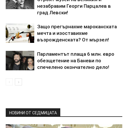
незабравим Георги Парцалев в
град Левски!
Защо прегърнахме мароканската
мечта и изоставихме
възрожденската? От мързел!
Парламентът плаща 6 млн. евро
обезщетение на Баневи по
спечелено окончателно дело!
НОВИНИ ОТ СЕДМИЦАТА