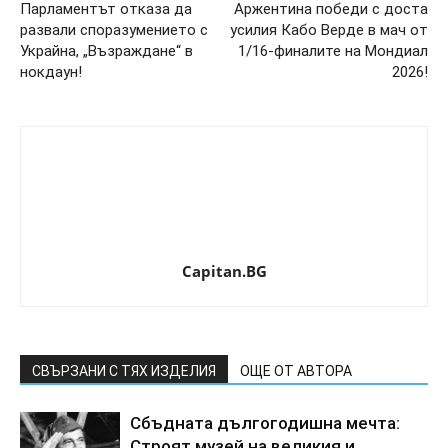
Парламентът отказа да
Аржентина победи с доста
развали споразумението с
усилия Кабо Верде в мач от
Украйна, „Възраждане“ в
1/16-финалите на Мондиал
нокдаун!
2026!
Capitan.BG
СВЪРЗАНИ С ТЯХ ИЗДЕЛИЯ
ОЩЕ ОТ АВТОРА
Сбъдната дългогодишна мечта:
Строят музей на великия и