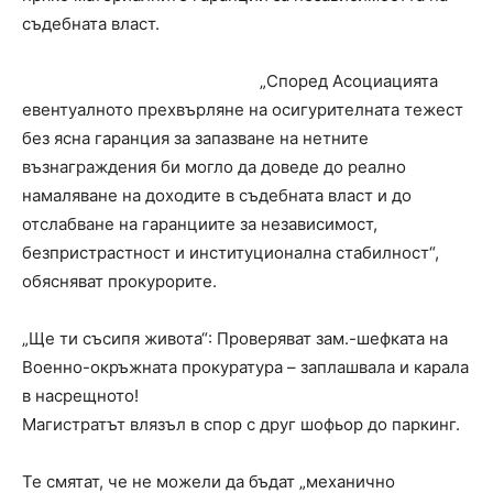
съдебната власт.
„Според Асоциацията
евентуалното прехвърляне на осигурителната тежест
без ясна гаранция за запазване на нетните
възнаграждения би могло да доведе до реално
намаляване на доходите в съдебната власт и до
отслабване на гаранциите за независимост,
безпристрастност и институционална стабилност“,
обясняват прокурорите.
„Ще ти съсипя живота“: Проверяват зам.-шефката на
Военно-окръжната прокуратура – заплашвала и карала
в насрещното!
Магистратът влязъл в спор с друг шофьор до паркинг.
Те смятат, че не можели да бъдат „механично