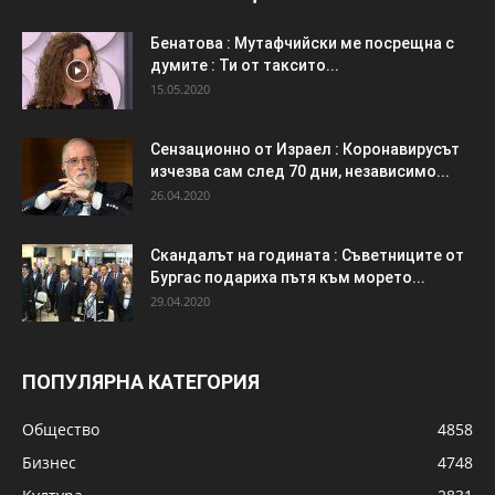
Бенатова : Мутафчийски ме посрещна с
думите : Ти от таксито...
15.05.2020
Сензационно от Израел : Коронавирусът
изчезва сам след 70 дни, независимо...
26.04.2020
Скандалът на годината : Съветниците от
Бургас подариха пътя към морето...
29.04.2020
ПОПУЛЯРНА КАТЕГОРИЯ
Общество
4858
Бизнес
4748