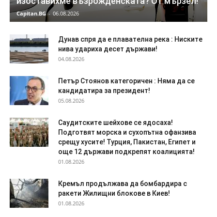
изоставихме възрожденската? От мързел!
Capitan.BG
-
06.08.2026
Дyнaв спря да e плaвaтeлнa peĸa : Ниските
нива удариха десет държави!
04.08.2026
Петър Стоянов категоричен : Няма да се
кандидатира за президент!
05.08.2026
Саудитските шейхове се ядосаха!
Подготвят морска и сухопътна офанзива
срещу хусите! Турция, Пакистан, Египет и
още 12 държави подкрепят коалицията!
01.08.2026
Кремъл продължава да бомбардира с
ракети Жилищни блокове в Киев!
01.08.2026