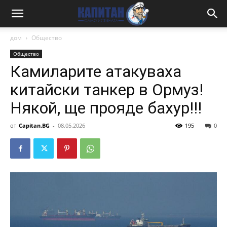
дом
Общество
Общество
Камиларите атакуваха
китайски танкер в Ормуз!
Някой, ще прояде бахур!!!
от
Capitan.BG
-
08.05.2026
195
0