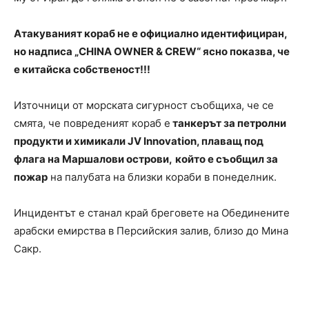
Атакуваният кораб не е официално идентифициран,
но надписа „CHINA OWNER & CREW“ ясно показва, че
е китайска собственост!!!
Източници от морската сигурност съобщиха, че се
смята, че повреденият кораб е
танкерът за петролни
продукти и химикали JV Innovation, плаващ под
флага на Маршалови острови,
който е съобщил за
пожар
на палубата на близки кораби в понеделник.
Инцидентът е станал край бреговете на Обединените
арабски емирства в Персийския залив, близо до Мина
Сакр.