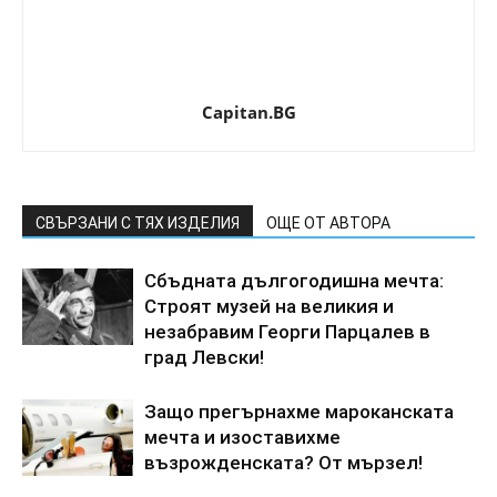
Capitan.BG
СВЪРЗАНИ С ТЯХ ИЗДЕЛИЯ
ОЩЕ ОТ АВТОРА
Сбъдната дългогодишна мечта:
Строят музей на великия и
незабравим Георги Парцалев в
град Левски!
Защо прегърнахме мароканската
мечта и изоставихме
възрожденската? От мързел!