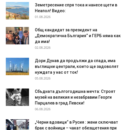
Земетресение спря тока и нанесе щети в
Неапол! Видео:
01.08.2026
Общ кандидат за президент на
„Демократична България“ и ГЕРБ няма как
да има!
02.08.2026
Дори Дунав да продължи да спада, има
въглищни централи, които ще задоволят
нуждата у нас от ток!
05.08.2026
Сбъдната дългогодишна мечта: Строят
музей на великия и незабравим Георги
Парцалев в град Левски!
06.08.2026
„Черни вдовици“ в Русия : жени сключват
брак с войници – чакат обезщетения при