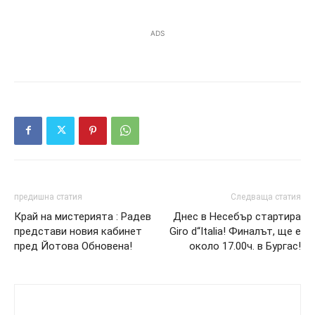
ADS
предишна статия
Следваща статия
Край на мистерията : Радев
Днес в Несебър стартира
представи новия кабинет
Giro d“Italia! Финалът, ще е
пред Йотова Обновена!
около 17.00ч. в Бургас!