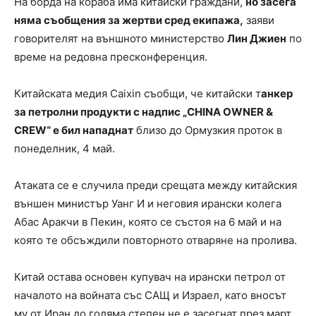
На борда на кораба има китайски граждани,
но засега
няма съобщения за жертви сред екипажа,
заяви
говорителят на външното министерство
Лин Джиен
по
време на редовна пресконференция.
Китайската медия Caixin съобщи, че китайски т
анкер
за петролни продукти с надпис „CHINA OWNER &
CREW“ е бил нападнат
близо до Ормузкия проток в
понеделник, 4 май.
Атаката се е случила преди срещата между китайския
външен министър Уанг И и неговия ирански колега
Абас Аракчи в Пекин, която се състоя на 6 май и на
която те обсъждили повторното отваряне на пролива.
Китай остава основен купувач на ирански петрол от
началото на войната със САЩ и Израел, като вносът
му от Иран до голяма степен не е засегнат през март.