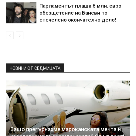
Парламентът плаща 6 млн. евро
обезщетение на Баневи по
спечелено окончателно дело!
НОВИНИ ОТ СЕДМИЦАТА
Защо прегърнахме мароканската мечта и