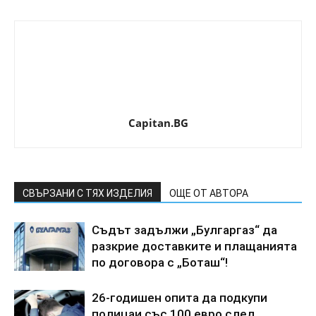
Capitan.BG
СВЪРЗАНИ С ТЯХ ИЗДЕЛИЯ
ОЩЕ ОТ АВТОРА
Съдът задължи „Булгаргаз“ да
разкрие доставките и плащанията
по договора с „Боташ“!
26-годишен опита да подкупи
полицаи със 100 евро след