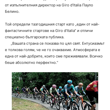
от изпълнителния директор на Giro d’Italia Пауло
Белино.
Той определи тазгодишния старт като „един от най-
фантастичните стартове на Giro d’Italia“ и отличи
специално българската публика.
„Вашата страна се показва по цял свят. Ентусиазмът
е толкова голям, че не го очаквахме. Атмосферата е
една от най-добрите, които сме преживявали. Всичко
беше абсолютно перфектно.“