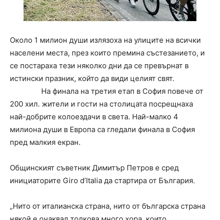
Около 1 милион души излязоха на улиците на всички
населени места, през които премина състезанието, и
се постараха тези няколко дни да се превърнат в
истински празник, който да види целият свят.
На финала на третия етап в София повече от
200 хил. жители и гости на столицата посрещнаха
най-добрите колоездачи в света. Най-малко 4
милиона души в Европа са гледали финала в София
пред малкия екран.
Общинският съветник Димитър Петров е сред
инициаторите Giro d’Italia да стартира от България.
„Нито от италианска страна, нито от българска страна
някой е очаквал толкова много хора, които