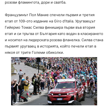
розови фламингота, дори и сватба.
Французинът Пол Мание спечели първия и третия
етап от 109-ото издание на Giro d’Italia. Уругваецът
Гийермо Томас Силва финишира първи във втория
етап и си тръгва от България като водач в класирането
и носител на лидерската розова фланелка. Силва стана
първият уругваец в историята, който печели етап в
някоя от трите Големи обиколки.