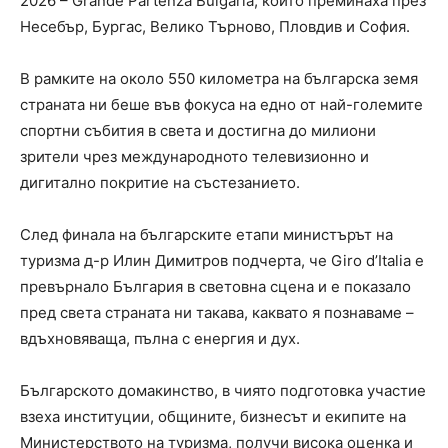
2026 – Grande Partenza Bulgaria, които преминаха през
Несебър, Бургас, Велико Търново, Пловдив и София.
В рамките на около 550 километра на българска земя
страната ни беше във фокуса на едно от най-големите
спортни събития в света и достигна до милиони
зрители чрез международното телевизионно и
дигитално покритие на състезанието.
След финала на българските етапи министърът на
туризма д-р Илин Димитров подчерта, че Giro d’Italia е
превърнало България в световна сцена и е показало
пред света страната ни такава, каквато я познаваме –
вдъхновяваща, пълна с енергия и дух.
Българското домакинство, в чиято подготовка участие
взеха институции, общините, бизнесът и екипите на
Министерството на туризма, получи висока оценка и