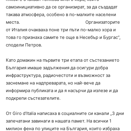
самоинициативно да се организират, за да създадат
такава атмосфера, особено в по-малките населени
места. Организаторите
от Италия очакваха поне три пъти по-малко хора и
това го признаха самите те още в Несебър и Бургас“,
сподели Петров.
Като домакин на първите три етапа от състезанието
България имаше задължения да осигури добра
инфраструктура, радиочестоти и възможност за
заснемане на надпреварата, но най-вече да
информира публиката и да я насърчи да излезе и да
подкрепи състезателите.
От Giro d’Italia написаха в социалните си канали „3 дни
запечатани завинаги в нашата памет. На всички 1
милион фена по улиците на България, които избраха