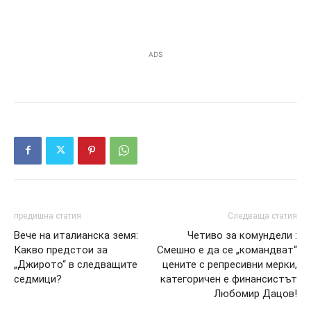
ADS
предишна статия
Следваща статия
Вече на италианска земя:
Четиво за комундели :
Какво предстои за
Смешно е да се „командват“
„Джирото“ в следващите
цените с репресивни мерки,
седмици?
категоричен е финансистът
Любомир Дацов!