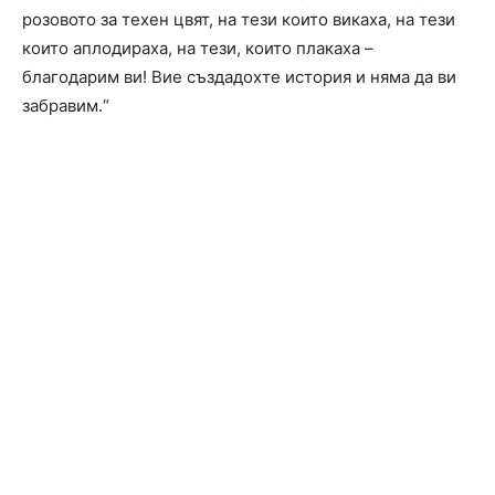
розовото за техен цвят, на тези които викаха, на тези
които аплодираха, на тези, които плакаха –
благодарим ви! Вие създадохте история и няма да ви
забравим.“