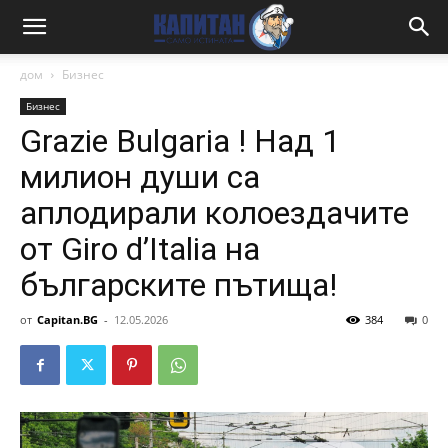
дом
Бизнес
Бизнес
Grazie Bulgaria ! Над 1
милион души са
аплодирали колоездачите
от Giro d’Italia на
българските пътища!
от
Capitan.BG
-
12.05.2026
384
0