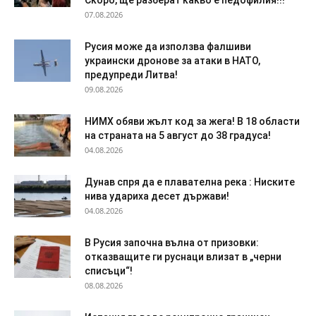
07.08.2026
Русия може да използва фалшиви
украински дронове за атаки в НАТО,
предупреди Литва!
09.08.2026
НИМХ обяви жълт код за жега! В 18 области
на страната на 5 август до 38 градуса!
04.08.2026
Дyнaв спря да e плaвaтeлнa peĸa : Ниските
нива удариха десет държави!
04.08.2026
В Русия започна вълна от призовки:
отказващите ги руснаци влизат в „черни
списъци“!
08.08.2026