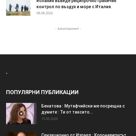
Испания въведе реципрочно граничен
контрол по въздух и море с Италия.
08.08.2026
- Advertisement -
.
ПОПУЛЯРНИ ПУБЛИКАЦИИ
Бенатова : Мутафчийски ме посрещна с
думите : Ти от таксито...
15.05.2020
Сензационно от Израел : Коронавирусът