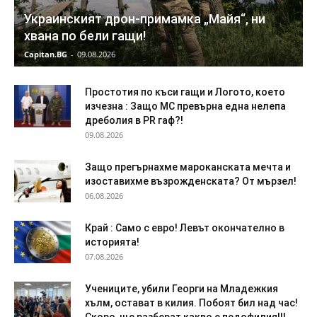
Украинският дрон-примамка „Майя“, ни
хвана по бели гащи!
Capitan.BG
-
09.08.2026
Простотия по къси гащи и Логото, което
изчезна : Защо МС превърна една нелепа
дреболия в PR гаф?!
09.08.2026
Защо прегърнахме мароканската мечта и
изоставихме възрожденската? От мързел!
06.08.2026
Край : Само с евро! Левът окончателно в
историята!
07.08.2026
Учениците, убили Георги на Младежкия
хълм, остават в килия. Побоят бил над час!
Скоро, ще разберат какво е педофилия!!!