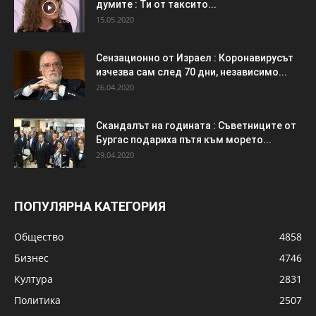
думите : Ти от таксито...
15.05.2020
Сензационно от Израел : Коронавирусът
изчезва сам след 70 дни, независимо...
26.04.2020
Скандалът на годината : Съветниците от
Бургас подариха пътя към морето...
29.04.2020
ПОПУЛЯРНА КАТЕГОРИЯ
Общество
4858
Бизнес
4746
Култура
2831
Политика
2507