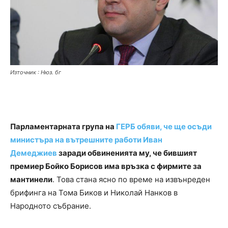
Източник : Нюз. бг
Парламентарната група на
ГЕРБ обяви, че ще осъди
министъра на вътрешните работи Иван
Демеджиев
заради обвиненията му, че бившият
премиер Бойко Борисов има връзка с фирмите за
мантинели
. Това стана ясно по време на извънреден
брифинга на Тома Биков и Николай Нанков в
Народното събрание.