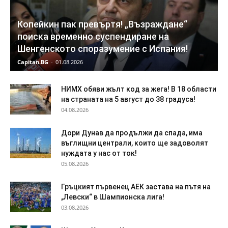
Копейкин пак превъртя! „Възраждане“
поиска временно суспендиране на
Шенгенското споразумение с Испания!
Capitan.BG
-
01.08.2026
НИМХ обяви жълт код за жега! В 18 области
на страната на 5 август до 38 градуса!
04.08.2026
Дори Дунав да продължи да спада, има
въглищни централи, които ще задоволят
нуждата у нас от ток!
05.08.2026
Гръцкият първенец АЕК застава на пътя на
„Левски“ в Шампионска лига!
03.08.2026