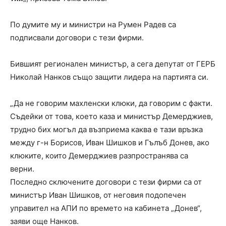
По думите му и министри на Румен Радев са
подписвали договори с тези фирми.
Бившият регионален министър, а сега депутат от ГЕРБ
Николай Нанков също защити лидера на партията си.
„Да не говорим махленски клюки, да говорим с факти.
Съдейки от това, което каза и министър Демерджиев,
трудно бих могъл да възприема каква е тази връзка
между г-н Борисов, Иван Шишков и Гълъб Донев, ако
клюките, които Демерджиев разпространява са
верни.
Последно сключените договори с тези фирми са от
министър Иван Шишков, от неговия подопечен
управител на АПИ по времето на кабинета „Донев“,
заяви още Нанков.