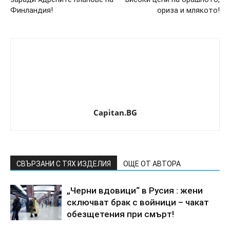
Финландия!
ориза и млякото!
Capitan.BG
СВЪРЗАНИ С ТЯХ ИЗДЕЛИЯ
ОЩЕ ОТ АВТОРА
„Черни вдовици“ в Русия : жени
сключват брак с войници – чакат
обезщетения при смърт!