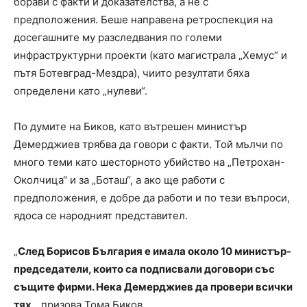
борави с факти и доказателства, а не с
предположения. Беше направена ретроспекция на
досегашните му разследвания по големи
инфраструктурни проекти (като магистрала „Хемус“ и
пътя Ботевград-Мездра), чиито резултати бяха
определени като „нулеви“.
По думите на Биков, като вътрешен министър
Демерджиев трябва да говори с факти. Той мълчи по
много теми като шесторното убийство на „Петрохан-
Околчица“ и за „Боташ“, а ако ще работи с
предположения, е добре да работи и по тези въпроси,
ядоса се народният представител.
„
След Борисов България е имала около 10 министър-
председатели, които са подписвали договори със
същите фирми. Нека Демерджиев да провери всички
тях
„, призова Тома Биков.