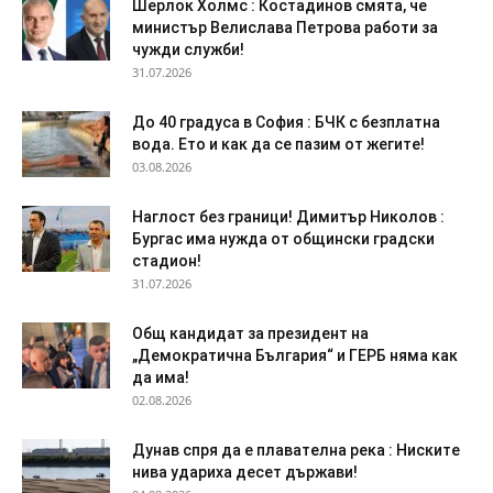
Шерлок Холмс : Костадинов смята, че
министър Велислава Петрова работи за
чужди служби!
31.07.2026
До 40 градуса в София : БЧК с безплатна
вода. Ето и как да се пазим от жегите!
03.08.2026
Наглост без граници! Димитър Николов :
Бургас има нужда от общински градски
стадион!
31.07.2026
Общ кандидат за президент на
„Демократична България“ и ГЕРБ няма как
да има!
02.08.2026
Дyнaв спря да e плaвaтeлнa peĸa : Ниските
нива удариха десет държави!