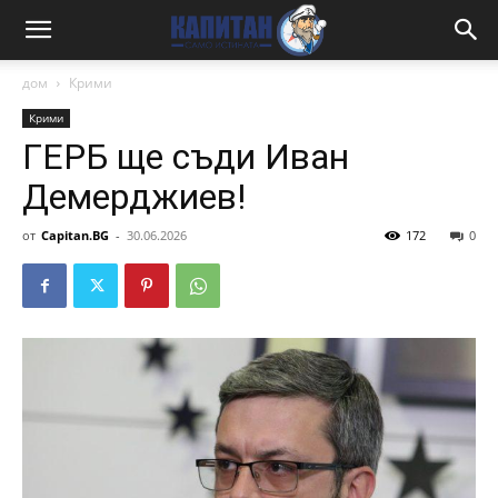
дом
Крими
Крими
ГЕРБ ще съди Иван
Демерджиев!
от
Capitan.BG
-
30.06.2026
172
0