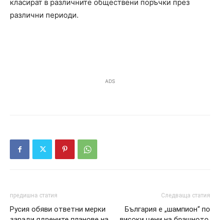
класират в различните обществени поръчки през
различни периоди.
ADS
предишна статия
Следваща статия
Русия обяви ответни мерки
България е „шампион“ по
заради ядрените планове на
високи цени на брашното,