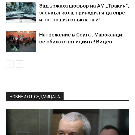
Задържаха шофьор на АМ „Тракия“,
засякъл кола, принудил я да спре
и потрошил стъклата й!
Напрежение в Сеута : Мароканци
се сбиха с полицията! Видео :
НОВИНИ ОТ СЕДМИЦАТА