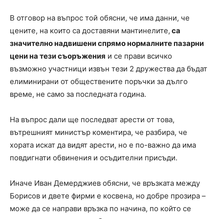
В отговор на въпрос той обясни, че има данни, че
цените, на които са доставяни мантинелите,
са
значително надвишени спрямо нормалните пазарни
цени на тези съоръжения
и се прави всичко
възможно участници извън тези 2 дружества да бъдат
елиминирани от обществените поръчки за дълго
време, не само за последната година.
На въпрос дали ще последват арести от това,
вътрешният министър коментира, че разбира, че
хората искат да видят арести, но е по-важно да има
повдигнати обвинения и осъдителни присъди.
Иначе Иван Демерджиев обясни, че връзката между
Борисов и двете фирми е косвена, но добре прозира –
може да се направи връзка по начина, по който се