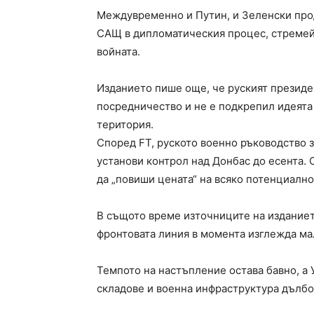
Междувременно и Путин, и Зеленски про
САЩ в дипломатическия процес, стремей
войната.
Изданието пише още, че руският президе
посредничество и не е подкрепил идеята
територия.
Според FT, руското военно ръководство 
установи контрол над Донбас до есента.
да „повиши цената“ на всяко потенциално
В същото време източниците на изданието
фронтовата линия в момента изглежда ма
Темпото на настъпление остава бавно, а 
складове и военна инфраструктура дълбок