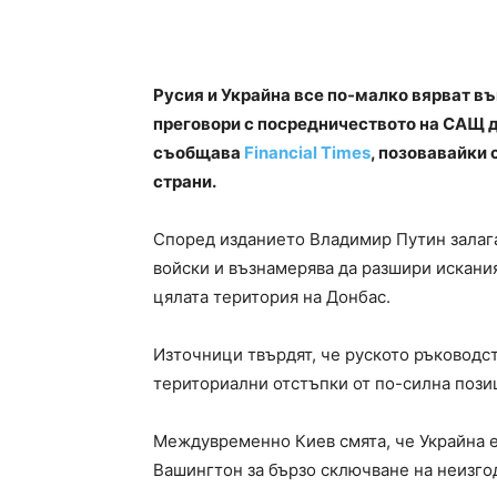
Русия и Украйна все по-малко вярват в
преговори с посредничеството на САЩ до
съобщава
Financial Times
, позовавайки 
страни.
Според изданието Владимир Путин залаг
войски и възнамерява да разшири искания
цялата територия на Донбас.
Източници твърдят, че руското ръководс
териториални отстъпки от по-силна пози
Междувременно Киев смята, че Украйна е
Вашингтон за бързо сключване на неизго