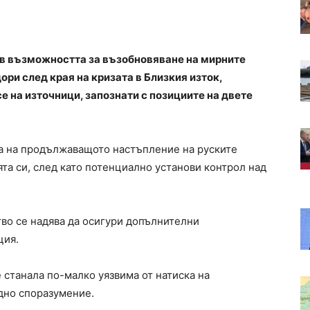
ъв възможността за възобновяване на мирните
ри след края на кризата в Близкия изток,
се на източници, запознати с позициите на двете
а на продължаващото настъпление на руските
та си, след като потенциално установи контрол над
тво се надява да осигури допълнителни
ция.
 станала по-малко уязвима от натиска на
дно споразумение.