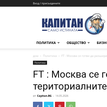
Вход / присъедините
КАПИТАН
ПОЛИТИКА
ОБЩЕСТВО
БИЗН
дом
Политика
FT : Москва се готви да разши
Политика
FT : Москва се 
териториалните
от
Capitan.BG
-
14.05.2026