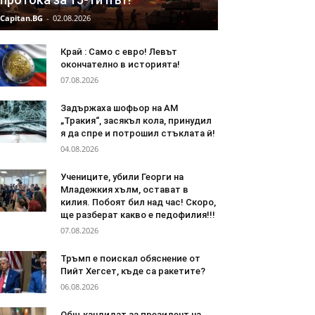
Capitan.BG
-
02.08.2026
Край : Само с евро! Левът
окончателно в историята!
07.08.2026
Задържаха шофьор на АМ
„Тракия“, засякъл кола, принудил
я да спре и потрошил стъклата й!
04.08.2026
Учениците, убили Георги на
Младежкия хълм, остават в
килия. Побоят бил над час! Скоро,
ще разберат какво е педофилия!!!
07.08.2026
Тръмп е поискал обяснение от
Пийт Хегсет, къде са ракетите?
06.08.2026
Общ кандидат за президент на