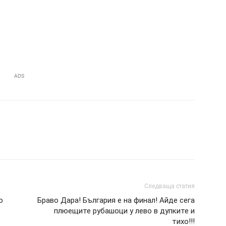
ADS
Следваща статия
о
Браво Дара! България е на финал! Айде сега
плюещите рубашоци у лево в дупките и
тихо!!!