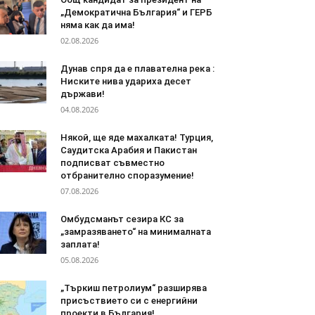
„Демократична България“ и ГЕРБ
няма как да има!
02.08.2026
Дyнaв спря да e плaвaтeлнa peĸa :
Ниските нива удариха десет
държави!
04.08.2026
Някой, ще яде махалката! Турция,
Саудитска Арабия и Пакистан
подписват съвместно
отбранително споразумение!
07.08.2026
Омбудсманът сезира КС за
„замразяването“ на минималната
заплата!
05.08.2026
„Търкиш петролиум“ разширява
присъствието си с енергийни
проекти в България!