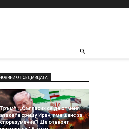
НОВИНИ ОТ СЕДМИЦАТА
Тръмп : „Съгласих се да отменя
атаката срещу Иран, има шанс за
споразумение“! Ще отварят
протока за 15-ти път!