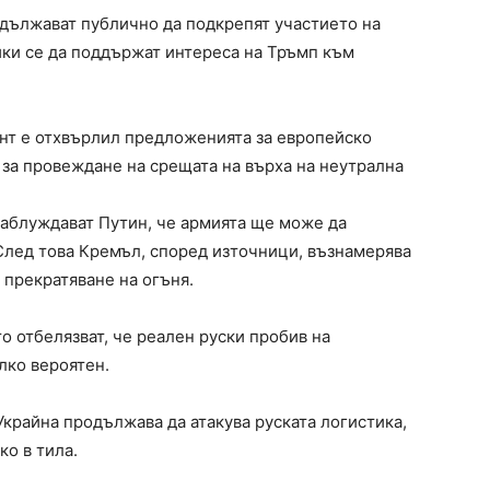
дължават публично да подкрепят участието на
ки се да поддържат интереса на Тръмп към
нт е отхвърлил предложенията за европейско
 за провеждане на срещата на върха на неутрална
заблуждават Путин, че армията ще може да
 След това Кремъл, според източници, възнамерява
 прекратяване на огъня.
 отбелязват, че реален руски пробив на
лко вероятен.
Украйна продължава да атакува руската логистика,
о в тила.