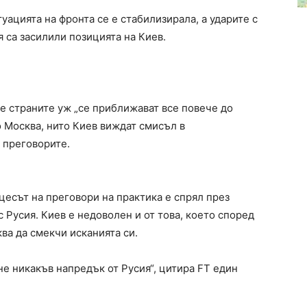
уацията на фронта се е стабилизирала, а ударите с
я са засилили позицията на Киев.
е страните уж „се приближават все повече до
о Москва, нито Киев виждат смисъл в
 преговорите.
цесът на преговори на практика е спрял през
 Русия. Киев е недоволен и от това, което според
ва да смекчи исканията си.
не никакъв напредък от Русия“, цитира FT един