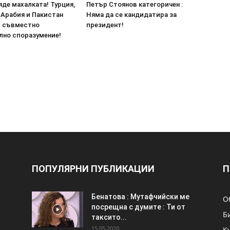
яде махалката! Турция,
Петър Стоянов категоричен :
 Арабия и Пакистан
Няма да се кандидатира за
 съвместно
президент!
лно споразумение!
ПОПУЛЯРНИ ПУБЛИКАЦИИ
П
Бенатова : Мутафчийски ме
О
посрещна с думите : Ти от
Б
таксито...
15.05.2020
К