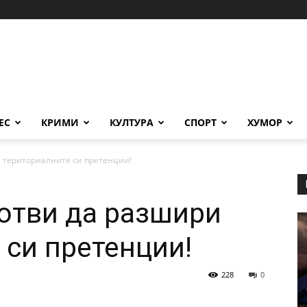
ЕС
КРИМИ
КУЛТУРА
СПОРТ
ХУМОР
ри териториалните си претенции!
готви да разшири
 си претенции!
228
0