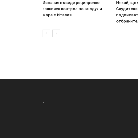
Испания въведе реципрочно
Някой, ще 
граничен контрол по въздух и
Саудитска
море с Италия.
подписват
отбраните
.