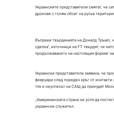
Украинските представители смятат, че сит
дронове с голям обсег на руска територи
Въпреки твърденията на Доналд Тръмп, ч
сделка“, източници на FT твърдят, че нит
продължаването на настоящия формат на
Украински представители заявиха, че про
февруари след пореден кръг от контакти с
тях е неуспехът на САЩ да принудят Моск
„Американската страна не успя да постиг
украински служител.