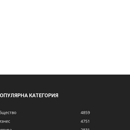
ОПУЛЯРНА КАТЕГОРИЯ
бщество
4859
изнес
4751
ултура
2831