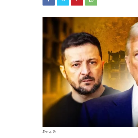
Блиц. бг