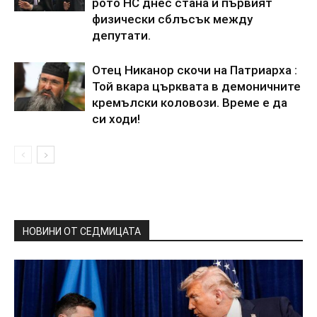
рото НС днес стана и първият
физически сблъсък между
депутати.
Отец Никанор скочи на Патриарха :
Той вкара църквата в демоничните
кремълски коловози. Време е да
си ходи!
НОВИНИ ОТ СЕДМИЦАТА