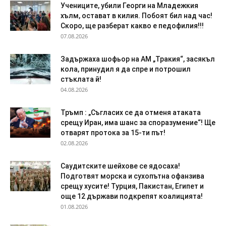
Учениците, убили Георги на Младежкия
хълм, остават в килия. Побоят бил над час!
Скоро, ще разберат какво е педофилия!!!
07.08.2026
Задържаха шофьор на АМ „Тракия“, засякъл
кола, принудил я да спре и потрошил
стъклата й!
04.08.2026
Тръмп : „Съгласих се да отменя атаката
срещу Иран, има шанс за споразумение“! Ще
отварят протока за 15-ти път!
02.08.2026
Саудитските шейхове се ядосаха!
Подготвят морска и сухопътна офанзива
срещу хусите! Турция, Пакистан, Египет и
още 12 държави подкрепят коалицията!
01.08.2026