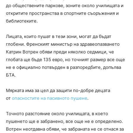
до обществените паркове, зоните около училищата и
откритите пространства в спортните съоръжения и
библиотеките.
Лицата, които пушат в тези зони, могат да бъдат
глобени. Френският министър на здравеопазването
Катрин Вотрен обяви преди няколко седмици, че
глобата ще бъде 135 евро, но точният размер все още
не е официално потвърден в разпоредбите, допълва
БТА.
Мярката има за цел да защити по-добре децата
от
опасностите на пасивното пушене
.
Точното разстояние около училищата, в което
пушенето ще е забранено, все още не е определено.
Вотрен неотдавна обяви, че забраната не се отнася за