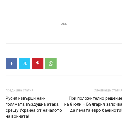
ADS
предишна статия
Следваща статия
Русия извърши най-
При положително решение
голямата въздушна атака
на 8 юли – България започва
срещу Украйна от началото
да печата евро банкноти!
на войната!