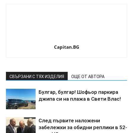
Capitan.BG
СВЪРЗАНИ С ТЯХ ИЗДЕЛИЯ
ОЩЕ ОТ АВТОРА
Булгар, булгар! Шофьор паркира
джипа си на плажа в Свети Влас!
След първите наложени
забележки за обидни реплики в 52-