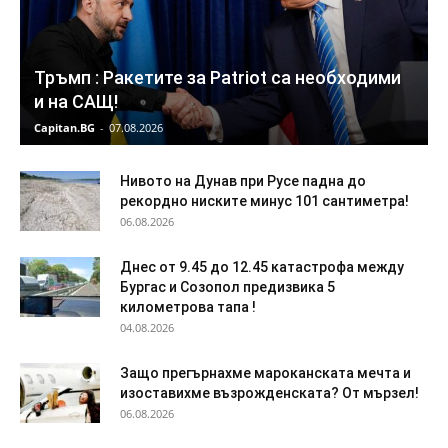
Тръмп : Ракетите за Patriot са необходими
и на САЩ!
Capitan.BG
-
07.08.2026
Нивото на Дунав при Русе падна до
рекордно ниските минус 101 сантиметра!
06.08.2026
Днес от 9.45 до 12.45 катастрофа между
Бургас и Созопол предизвика 5
километрова тапа !
04.08.2026
Защо прегърнахме мароканската мечта и
изоставихме възрожденската? От мързел!
06.08.2026