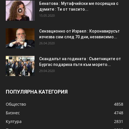
Бенатова : Мутафчийски ме посрещна с
думите : Ти от таксито...
15.05.2020
Сензационно от Израел : Коронавирусът
изчезва сам след 70 дни, независимо...
26.04.2020
Скандалът на годината : Съветниците от
Бургас подариха пътя към морето...
29.04.2020
ПОПУЛЯРНА КАТЕГОРИЯ
Общество
4858
Бизнес
4748
Култура
2831