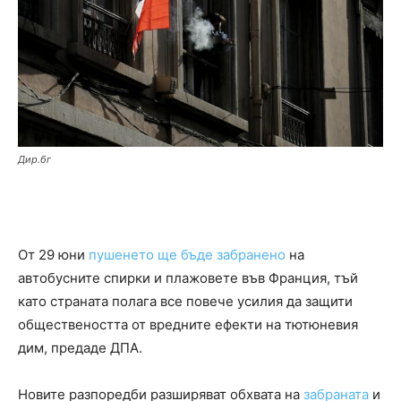
Дир.бг
От 29 юни
пушенето ще бъде забранено
на
автобусните спирки и плажовете във Франция, тъй
като страната полага все повече усилия да защити
обществеността от вредните ефекти на тютюневия
дим, предаде ДПА.
Новите разпоредби разширяват обхвата на
забраната
и