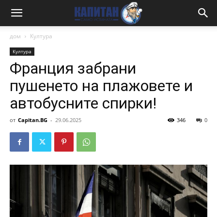
дом
Култура
Култура
Франция забрани
пушенето на плажовете и
автобусните спирки!
от
Capitan.BG
-
29.06.2025
346
0