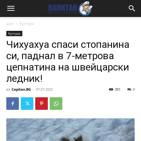
дом
Култура
Култура
Чихуахуа спаси стопанина
си, паднал в 7-метрова
цепнатина на швейцарски
ледник!
от
Capitan.BG
-
07.07.2025
351
0