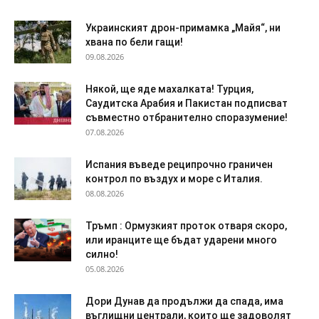
Украинският дрон-примамка „Майя“, ни
хвана по бели гащи!
09.08.2026
Някой, ще яде махалката! Турция,
Саудитска Арабия и Пакистан подписват
съвместно отбранително споразумение!
07.08.2026
Испания въведе реципрочно граничен
контрол по въздух и море с Италия.
08.08.2026
Тръмп : Ормузкият проток отваря скоро,
или иранците ще бъдат ударени много
силно!
05.08.2026
Дори Дунав да продължи да спада, има
въглищни централи, които ще задоволят