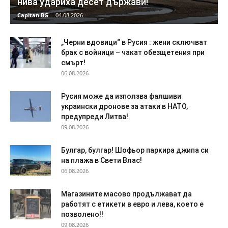
нива удариха десет държави!
Capitan.BG
-
04.08.2026
„Черни вдовици“ в Русия : жени сключват
брак с войници – чакат обезщетения при
смърт!
06.08.2026
Русия може да използва фалшиви
украински дронове за атаки в НАТО,
предупреди Литва!
09.08.2026
Булгар, булгар! Шофьор паркира джипа си
на плажа в Свети Влас!
06.08.2026
Магазините масово продължават да
работят с етикети в евро и лева, което е
позволено!!
09.08.2026