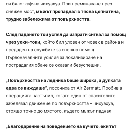
си бяло-кафява чихуахуа. При преминаване през
снежен мост,
мъжът пропаднал в тясна цепнатина,
трудно забележима от повърхността.
След падането той успял да изпрати сигнал за помощ
чрез уоки-токи
, който бил уловен от човек в района и
предаден на службите за спешна помощ.
Първоначалните усилия за локализиране на
пострадалия обаче се оказали безуспешни.
„Повърхността на ледника беше широка, а дупката
едва се виждаше“
, посочиха от Air Zermatt. Пробив в
операцията настъпил, когато един от спасителите
забелязал движение по повърхността – чихуахуа,
стоящо точно до мястото, където мъжът паднал.
„Благодарение на поведението на кучето, екипът