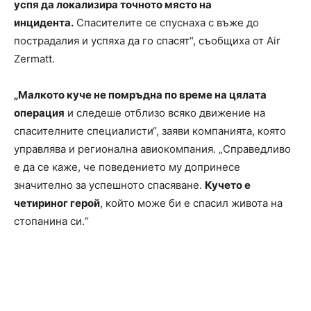
успя да локализира точното място на
инцидента.
Спасителите се спуснаха с въже до
пострадалия и успяха да го спасят“, съобщиха от Air
Zermatt.
„Малкото куче не помръдна по време на цялата
операция
и следеше отблизо всяко движение на
спасителните специалисти“, заяви компанията, която
управлява и регионална авиокомпания. „Справедливо
е да се каже, че поведението му допринесе
значително за успешното спасяване.
Кучето е
четириног герой
, който може би е спасил живота на
стопанина си.“