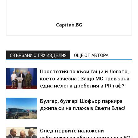
Capitan.BG
СВЪРЗАНИ С ТЯХ ИЗДЕЛИЯ
ОЩЕ ОТ АВТОРА
Простотия по къси гащи и Логото,
което изчезна : Защо МС превърна
една нелепа дреболия в PR гаф?!
Булгар, булгар! Шофьор паркира
джипа си на плажа в Свети Влас!
След първите наложени
забележки за обидни реплики в 52-