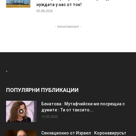
нуждата у нас от ток!
05.08.2026
- Advertisement -
.
ПОПУЛЯРНИ ПУБЛИКАЦИИ
Бенатова : Мутафчийски ме посрещна с
думите : Ти от таксито...
15.05.2020
Сензационно от Израел : Коронавирусът