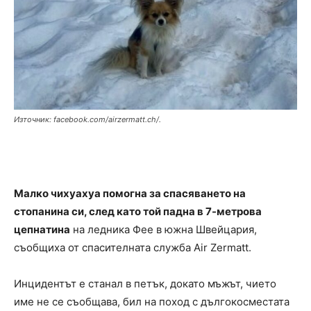
Източник: facebook.com/airzermatt.ch/.
Малко чихуахуа помогна за спасяването на
стопанина си, след като той падна в 7-метрова
цепнатина
на ледника Фее в южна Швейцария,
съобщиха от спасителната служба Air Zermatt.
Инцидентът е станал в петък, докато мъжът, чието
име не се съобщава, бил на поход с дългокосместата