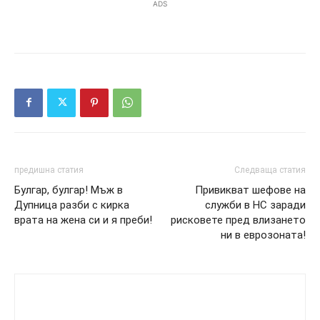
ADS
предишна статия
Следваща статия
Булгар, булгар! Мъж в
Привикват шефове на
Дупница разби с кирка
служби в НС заради
врата на жена си и я преби!
рисковете пред влизането
ни в еврозоната!