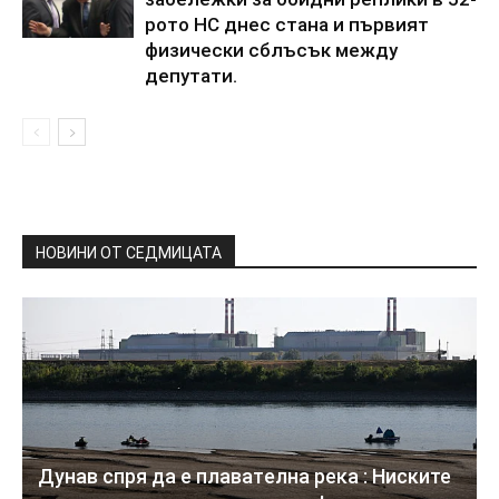
рото НС днес стана и първият
физически сблъсък между
депутати.
НОВИНИ ОТ СЕДМИЦАТА
Дyнaв спря да e плaвaтeлнa peĸa : Ниските