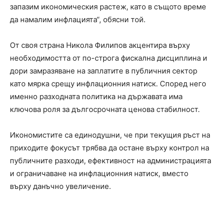
запазим икономическия растеж, като в същото време
да намалим инфлацията“, обясни той.
От своя страна Никола Филипов акцентира върху
необходимостта от по-строга фискална дисциплина и
дори замразяване на заплатите в публичния сектор
като мярка срещу инфлационния натиск. Според него
именно разходната политика на държавата има
ключова роля за дългосрочната ценова стабилност.
Икономистите са единодушни, че при текущия ръст на
приходите фокусът трябва да остане върху контрол на
публичните разходи, ефективност на администрацията
и ограничаване на инфлационния натиск, вместо
върху данъчно увеличение.