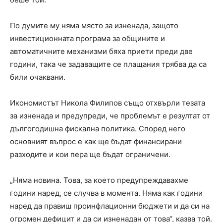
По думите му няма място за изненада, защото
инвестиционната програма за общините и
автоматичните механизми бяха приети преди две
години, така че задаващите се плащания трябва да са
били очаквани.
Икономистът Никола Филипов също отхвърли тезата
за изненада и предупреди, че проблемът е резултат от
дългогодишна фискална политика. Според него
основният въпрос е как ще бъдат финансирани
разходите и кои пера ще бъдат ограничени.
„Няма новина. Това, за което предупреждавахме
години наред, се случва в момента. Няма как години
наред да правиш проинфлационни бюджети и да си на
огромен дефицит и да си изненадан от това“, казва той.