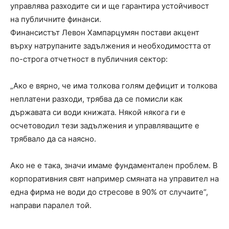
управлява разходите си и ще гарантира устойчивост
на публичните финанси.
Финансистът Левон Хампарцумян постави акцент
върху натрупаните задължения и необходимостта от
по-строга отчетност в публичния сектор:
„Ако е вярно, че има толкова голям дефицит и толкова
неплатени разходи, трябва да се помисли как
държавата си води книжата. Някой някога ги е
осчетоводил тези задължения и управляващите е
трябвало да са наясно.
Ако не е така, значи имаме фундаментален проблем. В
корпоративния свят например смяната на управител на
една фирма не води до стресове в 90% от случаите“,
направи паралел той.