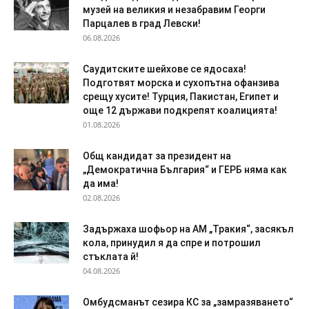
музей на великия и незабравим Георги
Парцалев в град Левски!
06.08.2026
Саудитските шейхове се ядосаха!
Подготвят морска и сухопътна офанзива
срещу хусите! Турция, Пакистан, Египет и
още 12 държави подкрепят коалицията!
01.08.2026
Общ кандидат за президент на
„Демократична България“ и ГЕРБ няма как
да има!
02.08.2026
Задържаха шофьор на АМ „Тракия“, засякъл
кола, принудил я да спре и потрошил
стъклата й!
04.08.2026
Омбудсманът сезира КС за „замразяването“