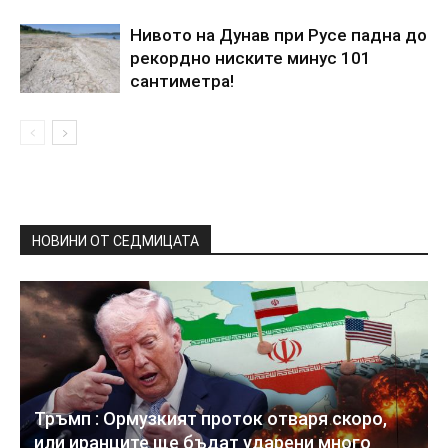
Нивото на Дунав при Русе падна до
рекордно ниските минус 101
сантиметра!
НОВИНИ ОТ СЕДМИЦАТА
Тръмп : Ормузкият проток отваря скоро,
или иранците ще бъдат ударени много