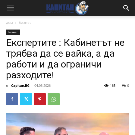
дом
Бизнес
Бизнес
Експертите : Кабинетът не
трябва да се вайка, а да
работи и да ограничи
разходите!
от
Capitan.BG
-
04.06.2026
165
0