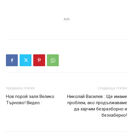
ADS
предишна статия
Следваща статия
Нов порой заля Велико
Николай Василев : Ще имаме
Търново! Видео :
проблем, ако продължаваме
да харчим безразборно и
безхаберно!