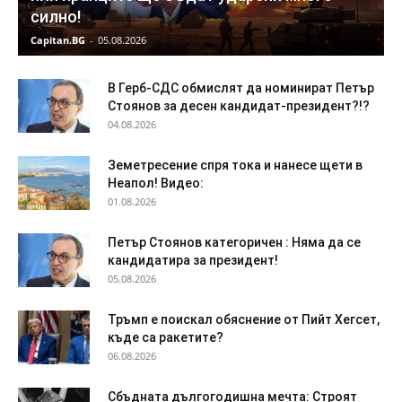
силно!
Capitan.BG
-
05.08.2026
В Герб-СДС обмислят да номинират Петър
Стоянов за десен кандидат-президент?!?
04.08.2026
Земетресение спря тока и нанесе щети в
Неапол! Видео:
01.08.2026
Петър Стоянов категоричен : Няма да се
кандидатира за президент!
05.08.2026
Тръмп е поискал обяснение от Пийт Хегсет,
къде са ракетите?
06.08.2026
Сбъдната дългогодишна мечта: Строят