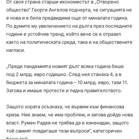
От своя страна старши икономистът в „Отворено
общество“ Георги Ангелов подчерта, че ситуацията не
е нова и е била предвидима още от миналата година.
По думите му увеличението на дълга през последните
години е устойчив тренд, който вече се е отразил
както на политическата среда, така и на обществените
нагласи.
„Преди пандемията новият дълг всяка година беше
под 2 млрд. евро годишно. След нея станаха 4, а в
бюджета за миналата година – 10 млрд. евро, тази 11.
Затова и имаше протести и падна правителството.
Защото хората осъзнаха, че вървим към финансова
криза. Ние знаем, че има проблем, и затова дойде нова
власт. Румен Радев не трябва да е изненадан, защото
той самият повдигаше тези въпроси“, категоричен
беше той.