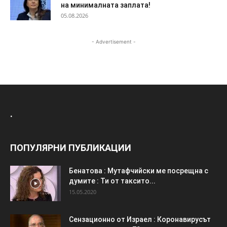
на минималната заплата!
05.08.2026
- Advertisement -
.
ПОПУЛЯРНИ ПУБЛИКАЦИИ
Бенатова : Мутафчийски ме посрещна с
думите : Ти от таксито...
15.05.2020
Сензационно от Израел : Коронавирусът