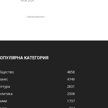
04.08.2026
- Advertisement -
ОПУЛЯРНА КАТЕГОРИЯ
бщество
4858
изнес
4749
ултура
2831
олитика
2508
рими
1737