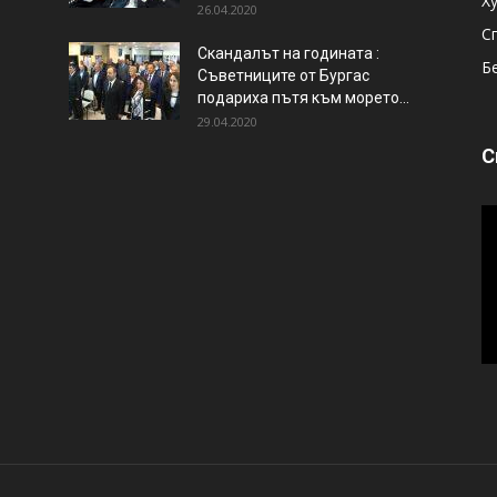
Х
26.04.2020
С
Скандалът на годината :
Б
Съветниците от Бургас
подариха пътя към морето...
29.04.2020
С
В