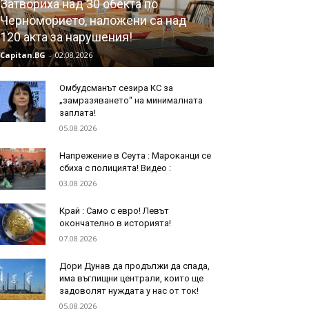
Затвориха над 30 обекта по
Черноморието, наложени са над
120 акта за нарушения!
Capitan.BG
-
02.08.2026
Омбудсманът сезира КС за
„замразяването“ на минималната
заплата!
05.08.2026
Напрежение в Сеута : Мароканци се
сбиха с полицията! Видео :
03.08.2026
Край : Само с евро! Левът
окончателно в историята!
07.08.2026
Дори Дунав да продължи да спада,
има въглищни централи, които ще
задоволят нуждата у нас от ток!
05.08.2026