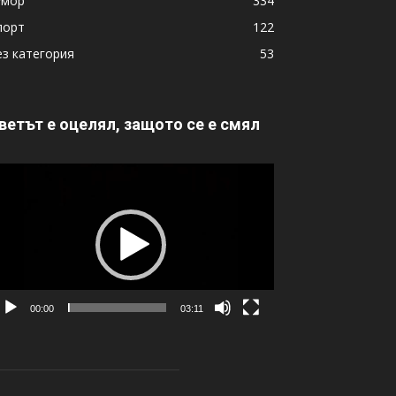
умор
334
порт
122
ез категория
53
ветът е оцелял, защото се е смял
идео
00:00
03:11