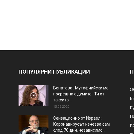
ПОПУЛЯРНИ ПУБЛИКАЦИИ
П
Бенатова : Мутафчийски ме
О
посрещна с думите : Ти от
Б
таксито...
15.05.2020
К
П
Сензационно от Израел :
Коронавирусът изчезва сам
К
след 70 дни, независимо...