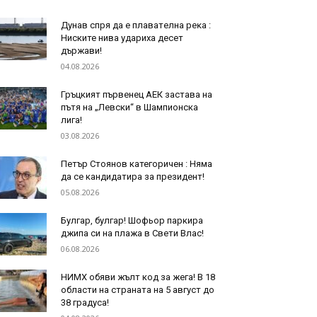
Дyнaв спря да e плaвaтeлнa peĸa :
Ниските нива удариха десет
държави!
04.08.2026
Гръцкият първенец АЕК застава на
пътя на „Левски“ в Шампионска
лига!
03.08.2026
Петър Стоянов категоричен : Няма
да се кандидатира за президент!
05.08.2026
Булгар, булгар! Шофьор паркира
джипа си на плажа в Свети Влас!
06.08.2026
НИМХ обяви жълт код за жега! В 18
области на страната на 5 август до
38 градуса!