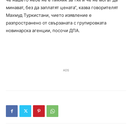
минават, без да заплатят цената“, казва говорителят
Махмуд Туркистани, чието изявление е
разпространено от свързаната с групировката
новинарска агенции, посочи ДПА.
ADS