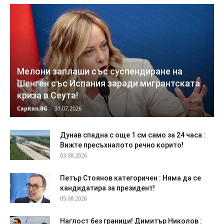
Мелони заплаши със суспендиране на
Шенген със Испания заради мигрантската
криза в Сеута!
Capitan.BG
-
31.07.2026
Дунав спадна с още 1 см само за 24 часа :
Вижте пресъхналото речно корито!
03.08.2026
Петър Стоянов категоричен : Няма да се
кандидатира за президент!
05.08.2026
Наглост без граници! Димитър Николов :