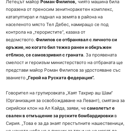
Летецът майор
Роман Филипов,
чиято машина била
поразена от преносим зенитноракетен комплекс,
катапултирал и паднал на земята в района на
населеното място Тел Дебес, намиращо се под
контрола на „терористите“, казаха от
ведомството.
Филипов се отбранявал с личното си
оръжие, но когато бил тежко ранен и обкръжен
отблизо, се самовзривил с граната
. За проявената
смелост и героизъм министерството на отбраната ще
представи майор Роман Филипов за удостояване със
званието
„Герой на Руската федерация“.
Говорител на групировката „Хаят Тахрир аш Шам“
(Организация за освобождаване на Левант), смятана за
сирийски клон на Ал Кайда, заяви, че
самолетът е
свален в отмъщение за руските бомбардировки
в
Сирия. „Това е за да знаят престъпните нашественици,
че нашето небе не е пикник за тях и че не могат да