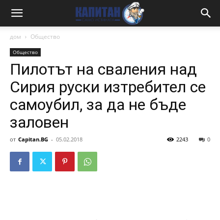
дом
Общество
Общество
Пилотът на сваления над
Сирия руски изтребител се
самоубил, за да не бъде
заловен
от
Capitan.BG
-
05.02.2018
2243
0