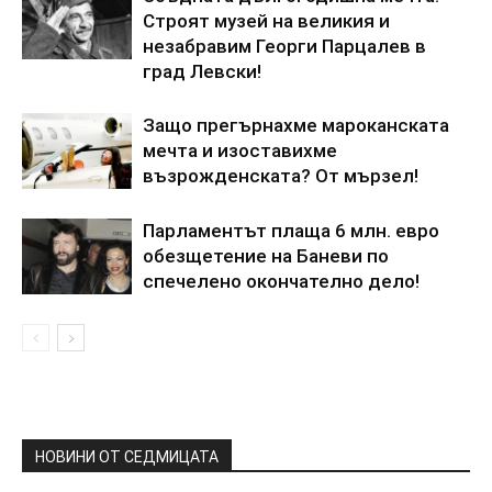
Строят музей на великия и
незабравим Георги Парцалев в
град Левски!
Защо прегърнахме мароканската
мечта и изоставихме
възрожденската? От мързел!
Парламентът плаща 6 млн. евро
обезщетение на Баневи по
спечелено окончателно дело!
НОВИНИ ОТ СЕДМИЦАТА