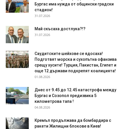
Бургас има нужда от общински градски
стадион!
31.07.2026
Май скъсаха достлука?!?
31.07.2026
Саудитските шейхове се ядосаха!
Подготвят морска и сухопътна офанзива
срещу хусите! Турция, Пакистан, Египет и
още 12 държави подкрепят коалицията!
01.08.2026
Днес от 9.45 до 12.45 катастрофа между
Бургас и Созопол предизвика 5
километрова тапа !
04.08.2026
Кремъл продължава да бомбардира с
ракети Жилищни блокове в Киев!