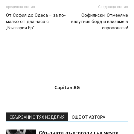
предишна статия
Следваща статия
От София до Одеса – за по-
Софиянски: Отменяме
малко от два часа с
валутния борд и влизаме в
„България Ер“
еврозоната!
Capitan.BG
СВЪРЗАНИ С ТЯХ ИЗДЕЛИЯ
ОЩЕ ОТ АВТОРА
Сбъдната дългогодишна мечта: